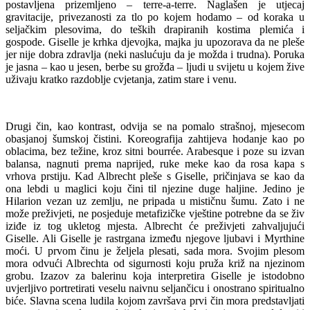
postavljena prizemljeno – terre-a-terre. Naglašen je utjecaj
gravitacije, privezanosti za tlo po kojem hodamo – od koraka u
seljačkim plesovima, do teških drapiranih kostima plemića i
gospode. Giselle je krhka djevojka, majka ju upozorava da ne pleše
jer nije dobra zdravlja (neki naslućuju da je možda i trudna). Poruka
je jasna – kao u jesen, berbe su grožđa – ljudi u svijetu u kojem žive
uživaju kratko razdoblje cvjetanja, zatim stare i venu.
Drugi čin, kao kontrast, odvija se na pomalo strašnoj, mjesecom
obasjanoj šumskoj čistini. Koreografija zahtijeva hodanje kao po
oblacima, bez težine, kroz sitni bourrée. Arabesque i poze su izvan
balansa, nagnuti prema naprijed, ruke meke kao da rosa kapa s
vrhova prstiju. Kad Albrecht pleše s Giselle, pričinjava se kao da
ona lebdi u maglici koju čini til njezine duge haljine. Jedino je
Hilarion vezan uz zemlju, ne pripada u mističnu šumu. Zato i ne
može preživjeti, ne posjeduje metafizičke vještine potrebne da se živ
iziđe iz tog ukletog mjesta. Albrecht će preživjeti zahvaljujući
Giselle. Ali Giselle je rastrgana između njegove ljubavi i Myrthine
moći. U prvom činu je željela plesati, sada mora. Svojim plesom
mora odvući Albrechta od sigurnosti koju pruža križ na njezinom
grobu. Izazov za balerinu koja interpretira Giselle je istodobno
uvjerljivo portretirati veselu naivnu seljančicu i onostrano spiritualno
biće. Slavna scena ludila kojom završava prvi čin mora predstavljati