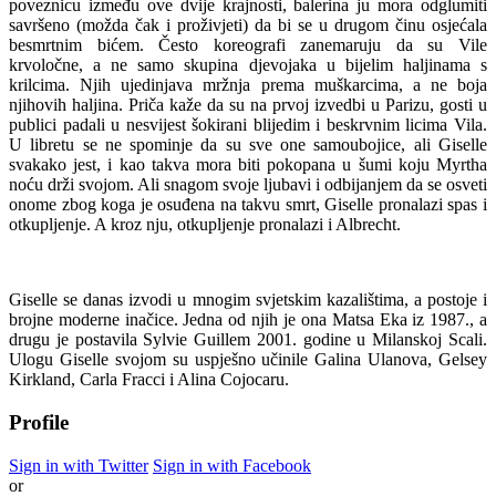
poveznicu između ove dvije krajnosti, balerina ju mora odglumiti
savršeno (možda čak i proživjeti) da bi se u drugom činu osjećala
besmrtnim bićem. Često koreografi zanemaruju da su Vile
krvoločne, a ne samo skupina djevojaka u bijelim haljinama s
krilcima. Njih ujedinjava mržnja prema muškarcima, a ne boja
njihovih haljina. Priča kaže da su na prvoj izvedbi u Parizu, gosti u
publici padali u nesvijest šokirani blijedim i beskrvnim licima Vila.
U libretu se ne spominje da su sve one samoubojice, ali Giselle
svakako jest, i kao takva mora biti pokopana u šumi koju Myrtha
noću drži svojom. Ali snagom svoje ljubavi i odbijanjem da se osveti
onome zbog koga je osuđena na takvu smrt, Giselle pronalazi spas i
otkupljenje. A kroz nju, otkupljenje pronalazi i Albrecht.
Giselle se danas izvodi u mnogim svjetskim kazalištima, a postoje i
brojne moderne inačice. Jedna od njih je ona Matsa Eka iz 1987., a
drugu je postavila Sylvie Guillem 2001. godine u Milanskoj Scali.
Ulogu Giselle svojom su uspješno učinile Galina Ulanova, Gelsey
Kirkland, Carla Fracci i Alina Cojocaru.
Profile
Sign in with Twitter
Sign in with Facebook
or