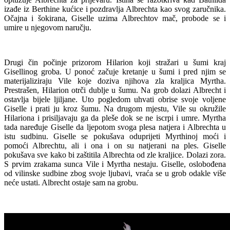
izađe iz Berthine kućice i pozdravlja Albrechta kao svog zaručnika.
Očajna i šokirana, Giselle uzima Albrechtov mač, probode se i
umire u njegovom naručju.
Drugi čin počinje prizorom Hilarion koji stražari u šumi kraj
Gisellinog groba. U ponoć začuje kretanje u šumi i pred njim se
materijaliziraju Vile koje doziva njihova zla kraljica Myrtha.
Prestrašen, Hilarion otrči dublje u šumu. Na grob dolazi Albrecht i
ostavlja bijele ljiljane. Uto pogledom uhvati obrise svoje voljene
Giselle i prati ju kroz šumu. Na drugom mjestu, Vile su okružile
Hilariona i prisiljavaju ga da pleše dok se ne iscrpi i umre. Myrtha
tada naređuje Giselle da ljepotom svoga plesa natjera i Albrechta u
istu sudbinu. Giselle se pokušava oduprijeti Myrthinoj moći i
pomoći Albrechtu, ali i ona i on su natjerani na ples. Giselle
pokušava sve kako bi zaštitila Albrechta od zle kraljice. Dolazi zora.
S prvim zrakama sunca Vile i Myrtha nestaju. Giselle, oslobođena
od vilinske sudbine zbog svoje ljubavi, vraća se u grob odakle više
neće ustati. Albrecht ostaje sam na grobu.