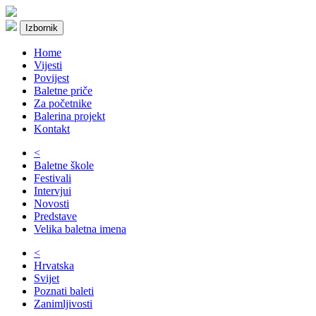
Izbornik
Home
Vijesti
Povijest
Baletne priče
Za početnike
Balerina projekt
Kontakt
<
Baletne škole
Festivali
Intervjui
Novosti
Predstave
Velika baletna imena
<
Hrvatska
Svijet
Poznati baleti
Zanimljivosti