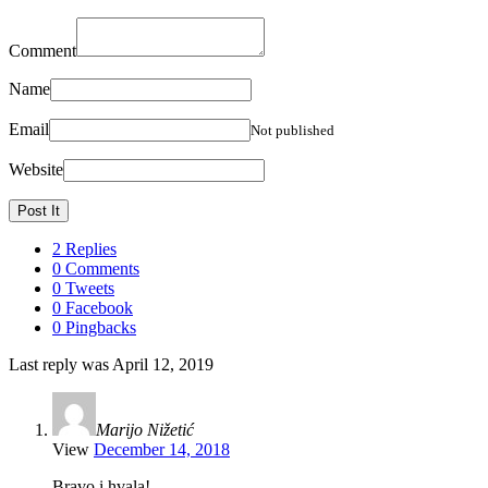
Comment
Name
Email
Not published
Website
2 Replies
0 Comments
0 Tweets
0 Facebook
0 Pingbacks
Last reply was April 12, 2019
Marijo Nižetić
View
December 14, 2018
Bravo i hvala!