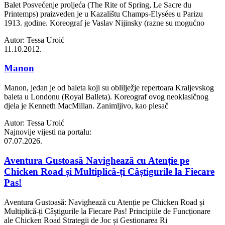
Balet Posvećenje proljeća (The Rite of Spring, Le Sacre du
Printemps) praizveden je u Kazalištu Champs-Elysées u Parizu
1913. godine. Koreograf je Vaslav Nijinsky (razne su mogućno
Autor: Tessa Uroić
11.10.2012.
Manon
Manon, jedan je od baleta koji su oblilježje repertoara Kraljevskog
baleta u Londonu (Royal Balleta). Koreograf ovog neoklasičnog
djela je Kenneth MacMillan. Zanimljivo, kao plesač
Autor: Tessa Uroić
Najnovije vijesti na portalu:
07.07.2026.
Aventura Gustoasă Navighează cu Atenție pe
Chicken Road și Multiplică-ți Câștigurile la Fiecare
Pas!
Aventura Gustoasă: Navighează cu Atenție pe Chicken Road și
Multiplică-ți Câștigurile la Fiecare Pas! Principiile de Funcționare
ale Chicken Road Strategii de Joc și Gestionarea Ri