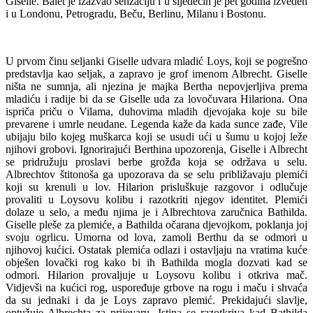
Giselle. Balet je izazvao senzaciju i u sljedećih je pet godina izveden
i u Londonu, Petrogradu, Beču, Berlinu, Milanu i Bostonu.
U prvom činu seljanki Giselle udvara mladić Loys, koji se pogrešno
predstavlja kao seljak, a zapravo je grof imenom Albrecht. Giselle
ništa ne sumnja, ali njezina je majka Bertha nepovjerljiva prema
mladiću i radije bi da se Giselle uda za lovočuvara Hilariona. Ona
ispriča priču o Vilama, duhovima mladih djevojaka koje su bile
prevarene i umrle neudane. Legenda kaže da kada sunce zađe, Vile
ubijaju bilo kojeg muškarca koji se usudi ući u šumu u kojoj leže
njihovi grobovi. Ignorirajući Berthina upozorenja, Giselle i Albrecht
se pridružuju proslavi berbe grožđa koja se održava u selu.
Albrechtov štitonoša ga upozorava da se selu približavaju plemići
koji su krenuli u lov. Hilarion prisluškuje razgovor i odlučuje
provaliti u Loysovu kolibu i razotkriti njegov identitet. Plemići
dolaze u selo, a među njima je i Albrechtova zaručnica Bathilda.
Giselle pleše za plemiće, a Bathilda očarana djevojkom, poklanja joj
svoju ogrlicu. Umorna od lova, zamoli Berthu da se odmori u
njihovoj kućici. Ostatak plemića odlazi i ostavljaju na vratima kuće
obješen lovački rog kako bi ih Bathilda mogla dozvati kad se
odmori. Hilarion provaljuje u Loysovu kolibu i otkriva mač.
Vidjevši na kućici rog, uspoređuje grbove na rogu i maču i shvaća
da su jednaki i da je Loys zapravo plemić. Prekidajući slavlje,
optužuje Albrechta za prijevaru. Istina se razotkriva kad Bathilda