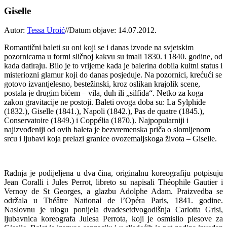
Giselle
Autor:
Tessa Uroić
//
Datum objave: 14.07.2012.
Romantični baleti su oni koji se i danas izvode na svjetskim
pozornicama u formi sličnoj kakvu su imali 1830. i 1840. godine, od
kada datiraju. Bilo je to vrijeme kada je balerina dobila kultni status i
misteriozni glamur koji do danas posjeduje. Na pozornici, krećući se
gotovo izvantjelesno, bestežinski, kroz oslikan krajolik scene,
postala je drugim bićem – vila, duh ili „silfida“. Netko za koga
zakon gravitacije ne postoji. Baleti ovoga doba su: La Sylphide
(1832.), Giselle (1841.), Napoli (1842.), Pas de quatre (1845.),
Conservatoire (1849.) i Coppélia (1870.). Najpopularniji i
najizvođeniji od ovih baleta je bezvremenska priča o slomljenom
srcu i ljubavi koja prelazi granice ovozemaljskoga života – Giselle.
Radnja je podijeljena u dva čina, originalnu koreografiju potpisuju
Jean Coralli i Jules Perrot, libreto su napisali Théophile Gautier i
Vernoy de St Georges, a glazbu Adolphe Adam. Praizvedba se
održala u Théâtre National de l’Opéra Paris, 1841. godine.
Naslovnu je ulogu ponijela dvadesetdvogodišnja Carlotta Grisi,
ljubavnica koreografa Julesa Perrota, koji je osmislio plesove za