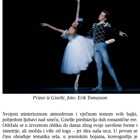
Prizor iz Giselle, foto: Erik Tomasson
Svojom misterioznom atmosferom i vječnom temom svih bajki,
pobjedom ljubavi nad smrću, Giselle predstavlja duh romantične ere.
Održala se u izvornom obliku do danas zbog svoje savršene forme i
simetrije, ali možda i više od toga – jer dira naša srca. U prvom se
činu obrađuje tematika sela, u jesenskim bojama, koreografija je