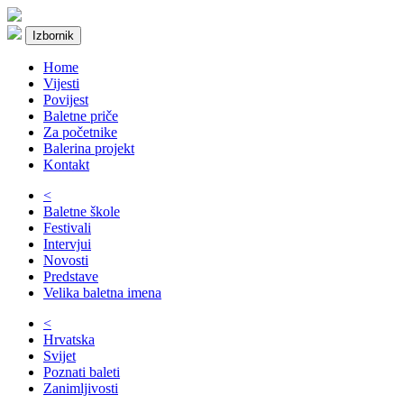
Izbornik
Home
Vijesti
Povijest
Baletne priče
Za početnike
Balerina projekt
Kontakt
<
Baletne škole
Festivali
Intervjui
Novosti
Predstave
Velika baletna imena
<
Hrvatska
Svijet
Poznati baleti
Zanimljivosti