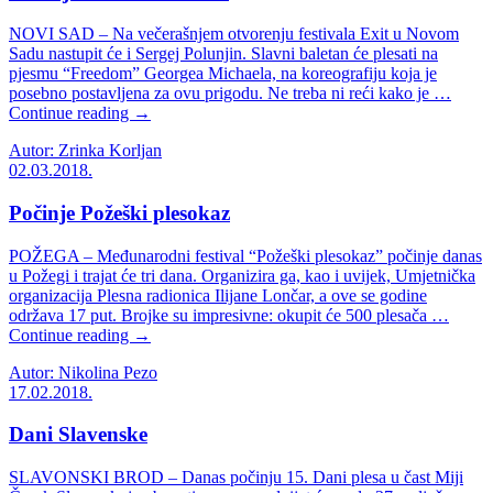
NOVI SAD – Na večerašnjem otvorenju festivala Exit u Novom
Sadu nastupit će i Sergej Polunjin. Slavni baletan će plesati na
pjesmu “Freedom” Georgea Michaela, na koreografiju koja je
posebno postavljena za ovu prigodu. Ne treba ni reći kako je …
Continue reading →
Autor: Zrinka Korljan
02.03.2018.
Počinje Požeški plesokaz
POŽEGA – Međunarodni festival “Požeški plesokaz” počinje danas
u Požegi i trajat će tri dana. Organizira ga, kao i uvijek, Umjetnička
organizacija Plesna radionica Ilijane Lončar, a ove se godine
održava 17 put. Brojke su impresivne: okupit će 500 plesača …
Continue reading →
Autor: Nikolina Pezo
17.02.2018.
Dani Slavenske
SLAVONSKI BROD – Danas počinju 15. Dani plesa u čast Miji