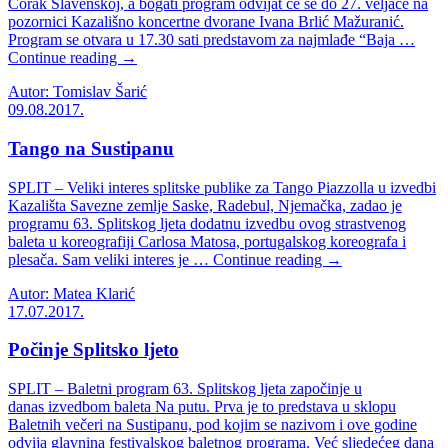
Čorak Slavenskoj, a bogati program odvijat će se do 27. veljače na
pozornici Kazališno koncertne dvorane Ivana Brlić Mažuranić.
Program se otvara u 17.30 sati predstavom za najmlađe “Baja …
Continue reading →
Autor: Tomislav Šarić
09.08.2017.
Tango na Sustipanu
SPLIT – Veliki interes splitske publike za Tango Piazzolla u izvedbi
Kazališta Savezne zemlje Saske, Radebul, Njemačka, zadao je
programu 63. Splitskog ljeta dodatnu izvedbu ovog strastvenog
baleta u koreografiji Carlosa Matosa, portugalskog koreografa i
plesača. Sam veliki interes je … Continue reading →
Autor: Matea Klarić
17.07.2017.
Počinje Splitsko ljeto
SPLIT – Baletni program 63. Splitskog ljeta započinje u
danas izvedbom baleta Na putu. Prva je to predstava u sklopu
Baletnih večeri na Sustipanu, pod kojim se nazivom i ove godine
odvija glavnina festivalskog baletnog programa. Već sljedećeg dana