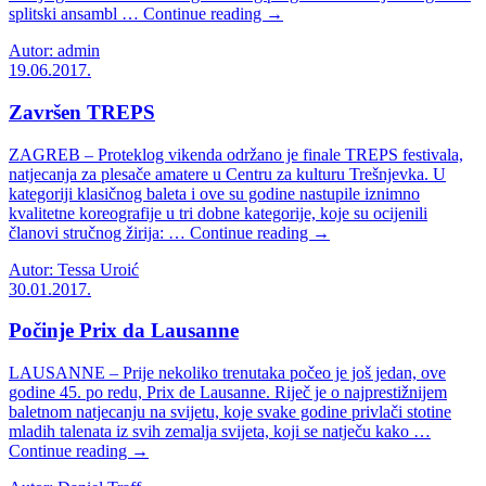
splitski ansambl … Continue reading →
Autor: admin
19.06.2017.
Završen TREPS
ZAGREB – Proteklog vikenda održano je finale TREPS festivala,
natjecanja za plesače amatere u Centru za kulturu Trešnjevka. U
kategoriji klasičnog baleta i ove su godine nastupile iznimno
kvalitetne koreografije u tri dobne kategorije, koje su ocijenili
članovi stručnog žirija: … Continue reading →
Autor: Tessa Uroić
30.01.2017.
Počinje Prix da Lausanne
LAUSANNE – Prije nekoliko trenutaka počeo je još jedan, ove
godine 45. po redu, Prix de Lausanne. Riječ je o najprestižnijem
baletnom natjecanju na svijetu, koje svake godine privlači stotine
mladih talenata iz svih zemalja svijeta, koji se natječu kako …
Continue reading →