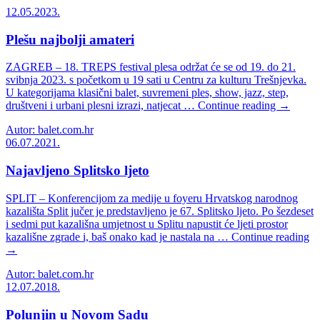
12.05.2023.
Plešu najbolji amateri
ZAGREB – 18. TREPS festival plesa održat će se od 19. do 21.
svibnja 2023. s početkom u 19 sati u Centru za kulturu Trešnjevka.
U kategorijama klasični balet, suvremeni ples, show, jazz, step,
društveni i urbani plesni izrazi, natjecat … Continue reading →
Autor: balet.com.hr
06.07.2021.
Najavljeno Splitsko ljeto
SPLIT – Konferencijom za medije u foyeru Hrvatskog narodnog
kazališta Split jučer je predstavljeno je 67. Splitsko ljeto. Po šezdeset
i sedmi put kazališna umjetnost u Splitu napustit će ljeti prostor
kazališne zgrade i, baš onako kad je nastala na … Continue reading
→
Autor: balet.com.hr
12.07.2018.
Polunjin u Novom Sadu