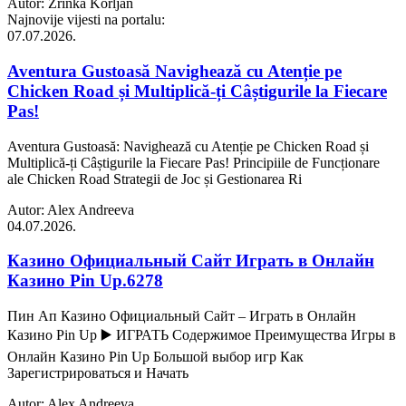
Autor: Zrinka Korljan
Najnovije vijesti na portalu:
07.07.2026.
Aventura Gustoasă Navighează cu Atenție pe
Chicken Road și Multiplică-ți Câștigurile la Fiecare
Pas!
Aventura Gustoasă: Navighează cu Atenție pe Chicken Road și
Multiplică-ți Câștigurile la Fiecare Pas! Principiile de Funcționare
ale Chicken Road Strategii de Joc și Gestionarea Ri
Autor: Alex Andreeva
04.07.2026.
Казино Официальный Сайт Играть в Онлайн
Казино Pin Up.6278
Пин Ап Казино Официальный Сайт – Играть в Онлайн
Казино Pin Up ▶️ ИГРАТЬ Содержимое Преимущества Игры в
Онлайн Казино Pin Up Большой выбор игр Как
Зарегистрироваться и Начать
Autor: Alex Andreeva