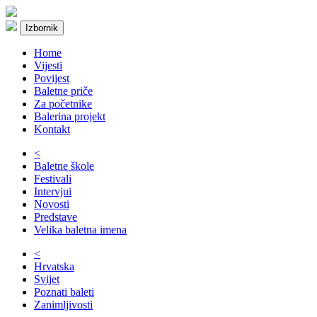
Izbornik
Home
Vijesti
Povijest
Baletne priče
Za početnike
Balerina projekt
Kontakt
<
Baletne škole
Festivali
Intervjui
Novosti
Predstave
Velika baletna imena
<
Hrvatska
Svijet
Poznati baleti
Zanimljivosti