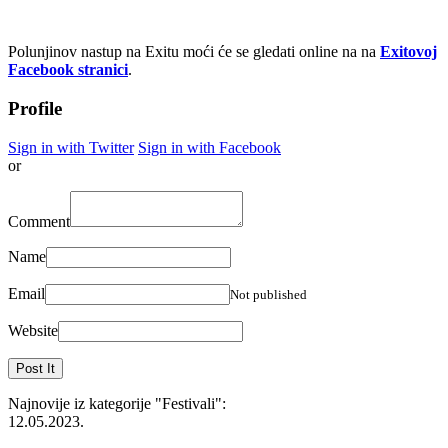
Polunjinov nastup na Exitu moći će se gledati online na na
Exitovoj
Facebook stranici
.
Profile
Sign in with Twitter
Sign in with Facebook
or
Comment
Name
Email
Not published
Website
Najnovije iz kategorije
"Festivali"
:
12.05.2023.