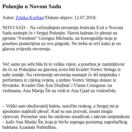
Polunjin u Novom Sadu
Autor:
Zrinka Korljan
//
Datum objave: 12.07.2018.
NOVI SAD –
Na večerašnjem otvorenju festivala Exit u Novom
Sadu nastupit će i Sergej Polunjin. Slavni baletan će plesati na
pjesmu “Freedom” Georgea Michaela, na koreografiju koja je
posebno postavljena za ovu prigodu. Ne treba ni reći kako je on
glavna zvijezda otvorenja.
Već samo po sebi bila bi to velika vijest, a posebna je zanimljivost
da će uz Polunjina na glavnoj sceni biti kvartet Vortex Strings iz
naše zemlje. Na ceremoniji otvorenja nastupit će 40 umjetnika i
performera iz cijelog svijeta, a jedino Vortex Strings dolaze iz
Hrvatske. Kvartet čine Ana Dražinić i Vlasta Crnogorac na
violinama, Ana Marija Šir na violi te Ana Gjud na violončelu.
– Veliki sam obožavatelj baleta, naročito ruskog, a Sergej mi je
apsolutno najdraži plesač. Kad su nas pozvali, nisam mogla
vjerovati. Presretne smo što možemo surađivati s takvim umjetnikom
– kaže Ana Marija Šir, koja je bivša supruga poznatog zagrebačkog
baletana Azamata Nabiullina.