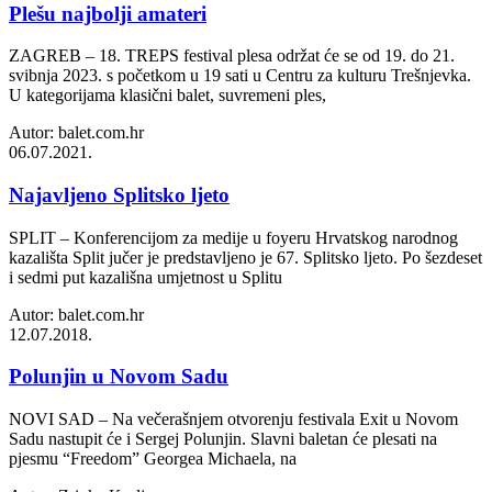
Plešu najbolji amateri
ZAGREB – 18. TREPS festival plesa održat će se od 19. do 21.
svibnja 2023. s početkom u 19 sati u Centru za kulturu Trešnjevka.
U kategorijama klasični balet, suvremeni ples,
Autor: balet.com.hr
06.07.2021.
Najavljeno Splitsko ljeto
SPLIT – Konferencijom za medije u foyeru Hrvatskog narodnog
kazališta Split jučer je predstavljeno je 67. Splitsko ljeto. Po šezdeset
i sedmi put kazališna umjetnost u Splitu
Autor: balet.com.hr
12.07.2018.
Polunjin u Novom Sadu
NOVI SAD – Na večerašnjem otvorenju festivala Exit u Novom
Sadu nastupit će i Sergej Polunjin. Slavni baletan će plesati na
pjesmu “Freedom” Georgea Michaela, na