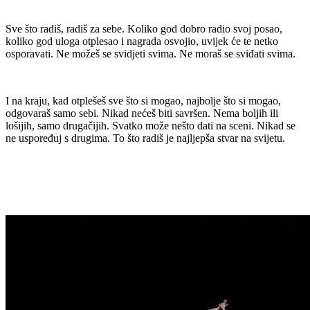
Sve što radiš, radiš za sebe. Koliko god dobro radio svoj posao,
koliko god uloga otplesao i nagrada osvojio, uvijek će te netko
osporavati. Ne možeš se svidjeti svima. Ne moraš se sviđati svima.
I na kraju, kad otplešeš sve što si mogao, najbolje što si mogao,
odgovaraš samo sebi. Nikad nećeš biti savršen. Nema boljih ili
lošijih, samo drugačijih. Svatko može nešto dati na sceni. Nikad se
ne uspoređuj s drugima. To što radiš je najljepša stvar na svijetu.