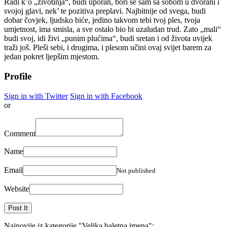
Radi k’o „životinja“, budi uporan, bori se sam sa sobom u dvorani i
svojoj glavi, nek’ te pozitiva preplavi. Najbitnije od svega, budi
dobar čovjek, ljudsko biće, jedino takvom tebi tvoj ples, tvoja
umjetnost, ima smisla, a sve ostalo bio bi uzaludan trud. Zato „mali“
budi svoj, idi živi „punim plućima“, budi sretan i od života uvijek
traži još. Pleši sebi, i drugima, i plesom učini ovaj svijet barem za
jedan pokret ljepšim mjestom.
Profile
Sign in with Twitter
Sign in with Facebook
or
Comment
Name
Email
Not published
Website
Najnovije iz kategorije
"Velika baletna imena"
: