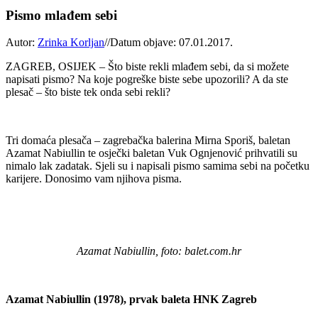
Pismo mlađem sebi
Autor:
Zrinka Korljan
//
Datum objave: 07.01.2017.
ZAGREB, OSIJEK – Što biste rekli mlađem sebi, da si možete
napisati pismo? Na koje pogreške biste sebe upozorili? A da ste
plesač – što biste tek onda sebi rekli?
Tri domaća plesača – zagrebačka balerina Mirna Sporiš, baletan
Azamat Nabiullin te osječki baletan Vuk Ognjenović prihvatili su
nimalo lak zadatak. Sjeli su i napisali pismo samima sebi na početku
karijere. Donosimo vam njihova pisma.
Azamat Nabiullin, foto: balet.com.hr
Azamat Nabiullin (1978), prvak baleta HNK Zagreb