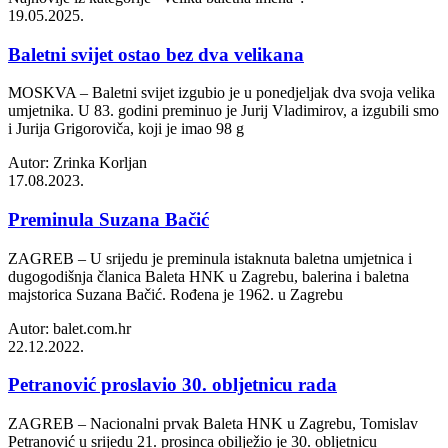
19.05.2025.
Baletni svijet ostao bez dva velikana
MOSKVA – Baletni svijet izgubio je u ponedjeljak dva svoja velika
umjetnika. U 83. godini preminuo je Jurij Vladimirov, a izgubili smo
i Jurija Grigoroviča, koji je imao 98 g
Autor: Zrinka Korljan
17.08.2023.
Preminula Suzana Bačić
ZAGREB – U srijedu je preminula istaknuta baletna umjetnica i
dugogodišnja članica Baleta HNK u Zagrebu, balerina i baletna
majstorica Suzana Bačić. Rođena je 1962. u Zagrebu
Autor: balet.com.hr
22.12.2022.
Petranović proslavio 30. obljetnicu rada
ZAGREB – Nacionalni prvak Baleta HNK u Zagrebu, Tomislav
Petranović u srijedu 21. prosinca obilježio je 30. obljetnicu