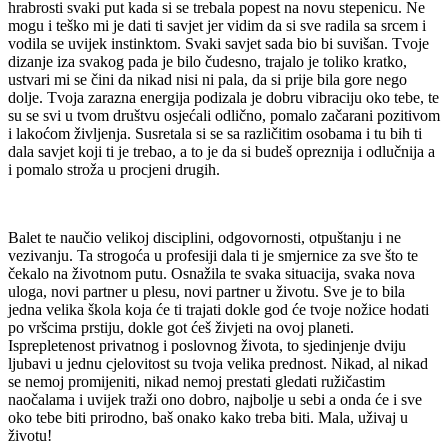
hrabrosti svaki put kada si se trebala popest na novu stepenicu. Ne
mogu i teško mi je dati ti savjet jer vidim da si sve radila sa srcem i
vodila se uvijek instinktom. Svaki savjet sada bio bi suvišan. Tvoje
dizanje iza svakog pada je bilo čudesno, trajalo je toliko kratko,
ustvari mi se čini da nikad nisi ni pala, da si prije bila gore nego
dolje. Tvoja zarazna energija podizala je dobru vibraciju oko tebe, te
su se svi u tvom društvu osjećali odlično, pomalo začarani pozitivom
i lakoćom življenja. Susretala si se sa različitim osobama i tu bih ti
dala savjet koji ti je trebao, a to je da si budeš opreznija i odlučnija a
i pomalo stroža u procjeni drugih.
Balet te naučio velikoj disciplini, odgovornosti, otpuštanju i ne
vezivanju. Ta strogoća u profesiji dala ti je smjernice za sve što te
čekalo na životnom putu. Osnažila te svaka situacija, svaka nova
uloga, novi partner u plesu, novi partner u životu. Sve je to bila
jedna velika škola koja će ti trajati dokle god će tvoje nožice hodati
po vršcima prstiju, dokle got ćeš živjeti na ovoj planeti.
Isprepletenost privatnog i poslovnog života, to sjedinjenje dviju
ljubavi u jednu cjelovitost su tvoja velika prednost. Nikad, al nikad
se nemoj promijeniti, nikad nemoj prestati gledati ružičastim
naočalama i uvijek traži ono dobro, najbolje u sebi a onda će i sve
oko tebe biti prirodno, baš onako kako treba biti. Mala, uživaj u
životu!