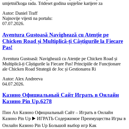
umjetničkoga rada. Trideset godina uspješne karijere za
Autor: Daniel Traff
Najnovije vijesti na portalu:
07.07.2026.
Aventura Gustoasă Navighează cu Atenție pe
Chicken Road și Multiplică-ți Câștigurile la Fiecare
Pas!
Aventura Gustoasă: Navighează cu Atenție pe Chicken Road și
Multiplică-ți Câștigurile la Fiecare Pas! Principiile de Funcționare
ale Chicken Road Strategii de Joc și Gestionarea Ri
Autor: Alex Andreeva
04.07.2026.
Казино Официальный Сайт Играть в Онлайн
Казино Pin Up.6278
Пин Ап Казино Официальный Сайт – Играть в Онлайн
Казино Pin Up ▶️ ИГРАТЬ Содержимое Преимущества Игры в
Онлайн Казино Pin Up Большой выбор игр Как