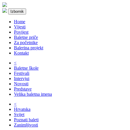
Izbornik
Home
Vijesti
Povijest
Baletne priče
Za početnike
Balerina projekt
Kontakt
<
Baletne škole
Festivali
Intervjui
Novosti
Predstave
Velika baletna imena
<
Hrvatska
Svijet
Poznati baleti
Zanimljivosti