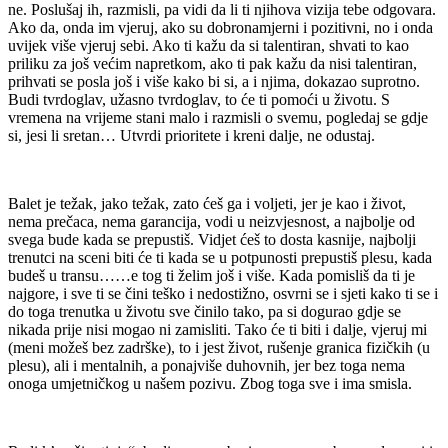
ne. Poslušaj ih, razmisli, pa vidi da li ti njihova vizija tebe odgovara.
Ako da, onda im vjeruj, ako su dobronamjerni i pozitivni, no i onda
uvijek više vjeruj sebi. Ako ti kažu da si talentiran, shvati to kao
priliku za još većim napretkom, ako ti pak kažu da nisi talentiran,
prihvati se posla još i više kako bi si, a i njima, dokazao suprotno.
Budi tvrdoglav, užasno tvrdoglav, to će ti pomoći u životu. S
vremena na vrijeme stani malo i razmisli o svemu, pogledaj se gdje
si, jesi li sretan… Utvrdi prioritete i kreni dalje, ne odustaj.
Balet je težak, jako težak, zato ćeš ga i voljeti, jer je kao i život,
nema prečaca, nema garancija, vodi u neizvjesnost, a najbolje od
svega bude kada se prepustiš. Vidjet ćeš to dosta kasnije, najbolji
trenutci na sceni biti će ti kada se u potpunosti prepustiš plesu, kada
budeš u transu……e tog ti želim još i više. Kada pomisliš da ti je
najgore, i sve ti se čini teško i nedostižno, osvrni se i sjeti kako ti se i
do toga trenutka u životu sve činilo tako, pa si dogurao gdje se
nikada prije nisi mogao ni zamisliti. Tako će ti biti i dalje, vjeruj mi
(meni možeš bez zadrške), to i jest život, rušenje granica fizičkih (u
plesu), ali i mentalnih, a ponajviše duhovnih, jer bez toga nema
onoga umjetničkog u našem pozivu. Zbog toga sve i ima smisla.