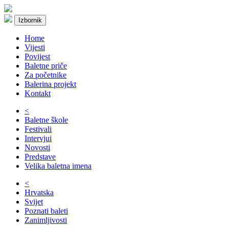
Izbornik
Home
Vijesti
Povijest
Baletne priče
Za početnike
Balerina projekt
Kontakt
<
Baletne škole
Festivali
Intervjui
Novosti
Predstave
Velika baletna imena
<
Hrvatska
Svijet
Poznati baleti
Zanimljivosti