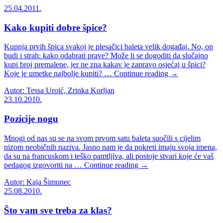
25.04.2011.
Kako kupiti dobre špice?
Kupnja prvih špica svakoj je plesačici baleta velik događaj. No, on
budi i strah: kako odabrati prave? Može li se dogoditi da slučajno
kupi broj premalene, jer ne zna kakav je zapravo osjećaj u špici?
Koje je umetke najbolje kupiti? … Continue reading →
Autor: Tessa Uroić, Zrinka Korljan
23.10.2010.
Pozicije nogu
Mnogi od nas su se na svom prvom satu baleta suočili s cijelim
nizom neobičnih naziva. Jasno nam je da pokreti imaju svoja imena,
da su na francuskom i teško pamtljiva, ali postoje stvari koje će vaš
pedagog izgovoriti na … Continue reading →
Autor: Kaja Šimunec
25.08.2010.
Što vam sve treba za klas?