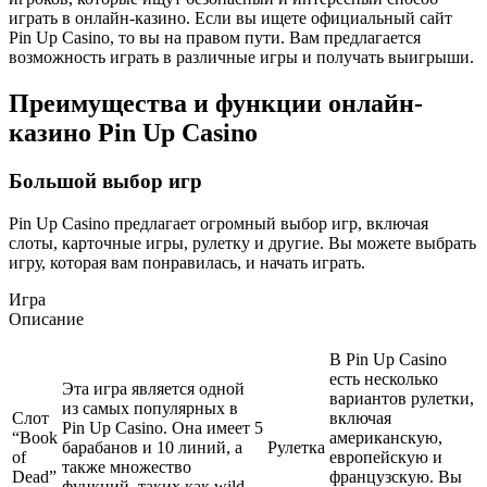
играть в онлайн-казино. Если вы ищете официальный сайт
Pin Up Casino, то вы на правом пути. Вам предлагается
возможность играть в различные игры и получать выигрыши.
Преимущества и функции онлайн-
казино Pin Up Casino
Большой выбор игр
Pin Up Casino предлагает огромный выбор игр, включая
слоты, карточные игры, рулетку и другие. Вы можете выбрать
игру, которая вам понравилась, и начать играть.
Игра
Описание
В Pin Up Casino
есть несколько
Эта игра является одной
вариантов рулетки,
из самых популярных в
Слот
включая
Pin Up Casino. Она имеет 5
“Book
американскую,
барабанов и 10 линий, а
Рулетка
of
европейскую и
также множество
Dead”
французскую. Вы
функций, таких как wild,