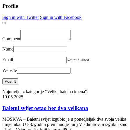
Profile
Sign in with Twitter
Sign in with Facebook
or
Comment
Name
Email
Not published
Website
Najnovije iz kategorije
"Velika baletna imena"
:
19.05.2025.
Baletni svijet ostao bez dva velikana
MOSKVA – Baletni svijet izgubio je u ponedjeljak dva svoja velika
umjetnika. U 83. godini preminuo je Jurij Vladimirov, a izgubili smo
i Jurija Grigoroviča, koji je imao 98 g