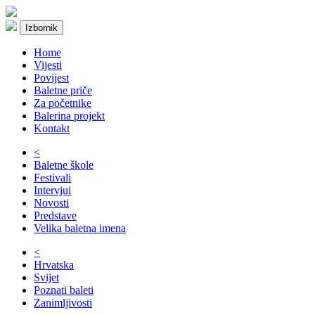
Izbornik
Home
Vijesti
Povijest
Baletne priče
Za početnike
Balerina projekt
Kontakt
<
Baletne škole
Festivali
Intervjui
Novosti
Predstave
Velika baletna imena
<
Hrvatska
Svijet
Poznati baleti
Zanimljivosti