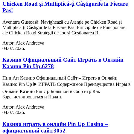
Chicken Road și Multiplică-ți Câștigurile la Fiecare
Pas!
Aventura Gustoasă: Navighează cu Atenție pe Chicken Road și
Multiplică-ți Câștigurile la Fiecare Pas! Principiile de Funcționare
ale Chicken Road Strategii de Joc și Gestionarea Ri
Autor: Alex Andreeva
04.07.2026.
Казино Официальный Сайт Играть в Онлайн
Казино Pin Up.6278
Пин Ап Казино Официальный Сайт – Играть в Онлайн
Казино Pin Up ▶️ ИГРАТЬ Содержимое Преимущества Игры в
Онлайн Казино Pin Up Большой выбор игр Как
Зарегистрироваться и Начать
Autor: Alex Andreeva
04.07.2026.
Казино играть в онлайн Pin Up Casino –
официальный сайт.3052