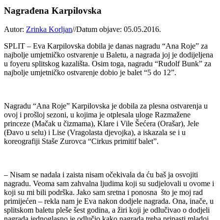
Nagrađena Karpilovska
Autor:
Zrinka Korljan
//
Datum objave: 05.05.2016.
SPLIT – Eva Karpilovska dobila je danas nagradu “Ana Roje” za
najbolje umjetničko ostvarenje u Baletu, a nagrada joj je dodijeljena
u foyeru splitskog kazališta. Osim toga, nagradu “Rudolf Bunk” za
najbolje umjetničko ostvarenje dobio je balet “5 do 12”.
Nagradu “Ana Roje” Karpilovska je dobila za plesna ostvarenja u
ovoj i prošloj sezoni, u kojima je otplesala uloge Razmažene
princeze (Mačak u čizmama), Klare i Vile Šećera (Orašar), Jele
(Đavo u selu) i Lise (Vragolasta djevojka), a iskazala se i u
koreografiji Staše Zurovca “Cirkus primitif balet”.
– Nisam se nadala i zaista nisam očekivala da ću baš ja osvojiti
nagradu. Veoma sam zahvalna ljudima koji su sudjelovali u ovome i
koji su mi bili podrška. Jako sam sretna i ponosna što je moj rad
primijećen – rekla nam je Eva nakon dodjele nagrada. Ona, inače, u
splitskom baletu pleše šest godina, a žiri koji je odlučivao o dodjeli
nagrada jednoglasno je odlučio kako nagrada treba pripasti mladoj