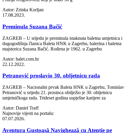
Autor: Zrinka Korljan
17.08.2023.
Preminula Suzana Bačić
ZAGREB – U srijedu je preminula istaknuta baletna umjetnica i
dugogodišnja članica Baleta HNK u Zagrebu, balerina i baletna
majstorica Suzana Bačić. Rođena je 1962. u Zagrebu
Autor: balet.com.hr
22.12.2022.
Petranović proslavio 30. obljetnicu rada
ZAGREB – Nacionalni prvak Baleta HNK u Zagrebu, Tomislav
Petranović u srijedu 21. prosinca obilježio je 30. obljetnicu
umjetničkoga rada. Trideset godina uspješne karijere za
Autor: Daniel Traff
Najnovije vijesti na portalu:
07.07.2026.
Aventura Gustoasă Navighează cu Atenție pe