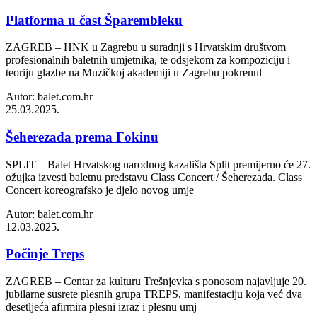
Platforma u čast Šparembleku
ZAGREB – HNK u Zagrebu u suradnji s Hrvatskim društvom
profesionalnih baletnih umjetnika, te odsjekom za kompoziciju i
teoriju glazbe na Muzičkoj akademiji u Zagrebu pokrenul
Autor: balet.com.hr
25.03.2025.
Šeherezada prema Fokinu
SPLIT – Balet Hrvatskog narodnog kazališta Split premijerno će 27.
ožujka izvesti baletnu predstavu Class Concert / Šeherezada. Class
Concert koreografsko je djelo novog umje
Autor: balet.com.hr
12.03.2025.
Počinje Treps
ZAGREB – Centar za kulturu Trešnjevka s ponosom najavljuje 20.
jubilarne susrete plesnih grupa TREPS, manifestaciju koja već dva
desetljeća afirmira plesni izraz i plesnu umj