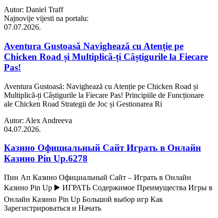
Autor: Daniel Traff
Najnovije vijesti na portalu:
07.07.2026.
Aventura Gustoasă Navighează cu Atenție pe
Chicken Road și Multiplică-ți Câștigurile la Fiecare
Pas!
Aventura Gustoasă: Navighează cu Atenție pe Chicken Road și
Multiplică-ți Câștigurile la Fiecare Pas! Principiile de Funcționare
ale Chicken Road Strategii de Joc și Gestionarea Ri
Autor: Alex Andreeva
04.07.2026.
Казино Официальный Сайт Играть в Онлайн
Казино Pin Up.6278
Пин Ап Казино Официальный Сайт – Играть в Онлайн
Казино Pin Up ▶️ ИГРАТЬ Содержимое Преимущества Игры в
Онлайн Казино Pin Up Большой выбор игр Как
Зарегистрироваться и Начать