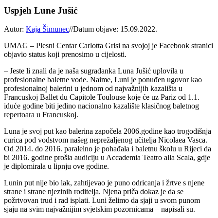
Uspjeh Lune Jušić
Autor:
Kaja Šimunec
//
Datum objave: 15.09.2022.
UMAG – Plesni Centar Carlotta Grisi na svojoj je Facebook stranici
objavio status koji prenosimo u cijelosti.
– Jeste li znali da je naša sugrađanka Luna Jušić uplovila u
profesionalne baletne vode. Naime, Luni je ponuđen ugovor kao
profesionalnoj balerini u jednom od najvažnijih kazališta u
Francuskoj Ballet du Capitole Toulouse koje će uz Pariz od 1.1.
iduće godine biti jedino nacionalno kazalište klasičnog baletnog
repertoara u Francuskoj.
Luna je svoj put kao balerina započela 2006.godine kao trogodišnja
curica pod vodstvom našeg neprežaljenog učitelja Nicolaea Vasca.
Od 2014. do 2016. paralelno je pohađala i baletnu školu u Rijeci da
bi 2016. godine prošla audiciju u Accademia Teatro alla Scala, gdje
je diplomirala u lipnju ove godine.
Lunin put nije bio lak, zahtijevao je puno odricanja i žrtve s njene
strane i strane njezinih roditelja. Njena priča dokaz je da se
požrtvovan trud i rad isplati. Luni želimo da sjaji u svom punom
sjaju na svim najvažnijim svjetskim pozornicama – napisali su.