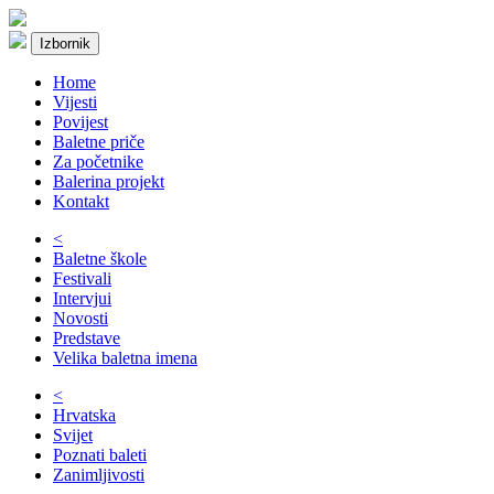
Izbornik
Home
Vijesti
Povijest
Baletne priče
Za početnike
Balerina projekt
Kontakt
<
Baletne škole
Festivali
Intervjui
Novosti
Predstave
Velika baletna imena
<
Hrvatska
Svijet
Poznati baleti
Zanimljivosti