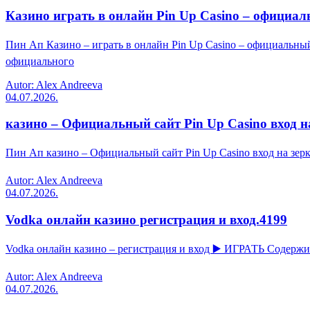
Казино играть в онлайн Pin Up Casino – официал
Пин Ап Казино – играть в онлайн Pin Up Casino – официальн
официального
Autor: Alex Andreeva
04.07.2026.
казино – Официальный сайт Pin Up Casino вход н
Пин Ап казино – Официальный сайт Pin Up Casino вход на зе
Autor: Alex Andreeva
04.07.2026.
Vodka онлайн казино регистрация и вход.4199
Vodka онлайн казино – регистрация и вход ▶️ ИГРАТЬ Содержи
Autor: Alex Andreeva
04.07.2026.