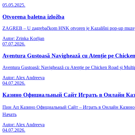
05.05.2025.
Otvorena baletna izložba
ZAGREB – U zagrebačkom HNK otvoren je Kazališni pop-up muzej, a prv
Autor: Zrinka Korljan
07.07.2026.
Aventura Gustoasă Navighează cu Atenție pe Chicken R
Aventura Gustoasă: Navighează cu Atenție pe Chicken Road și Multiplic
Autor: Alex Andreeva
04.07.2026.
Казино Официальный Сайт Играть в Онлайн Каз
Пин Ап Казино Официальный Сайт – Играть в Онлайн Казино 
Начать
Autor: Alex Andreeva
04.07.2026.