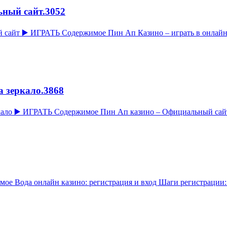
ьный сайт.3052
ый сайт ▶️ ИГРАТЬ Содержимое Пин Ап Казино – играть в онлай
а зеркало.3868
ркало ▶️ ИГРАТЬ Содержимое Пин Ап казино – Официальный сай
мое Вода онлайн казино: регистрация и вход Шаги регистрации: