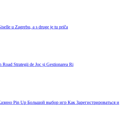
elle u Zagrebu, a s druge je tu priča
n Road Strategii de Joc și Gestionarea Ri
зино Pin Up Большой выбор игр Как Зарегистрироваться и