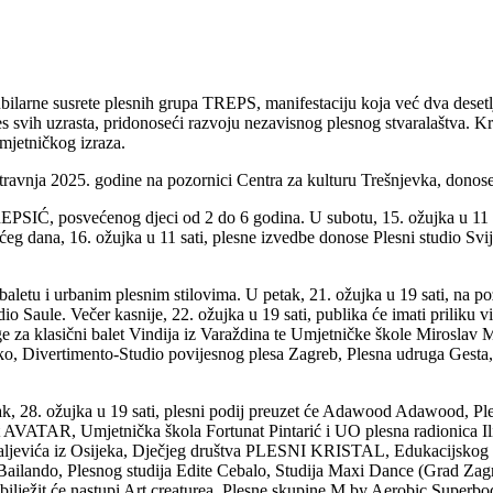
arne susrete plesnih grupa TREPS, manifestaciju koja već dva desetljeć
 svih uzrasta, pridonoseći razvoju nezavisnog plesnog stvaralaštva. Kr
umjetničkog izraza.
travnja 2025. godine na pozornici Centra za kulturu Trešnjevka, donose
EPSIĆ, posvećenog djeci od 2 do 6 godina. U subotu, 15. ožujka u 11 
na, 16. ožujka u 11 sati, plesne izvedbe donose Plesni studio Svijet
letu i urbanim plesnim stilovima. U petak, 21. ožujka u 19 sati, na po
o Saule. Večer kasnije, 22. ožujka u 19 sati, publika će imati priliku v
 za klasični balet Vindija iz Varaždina te Umjetničke škole Miroslav M
ebarsko, Divertimento-Studio povijesnog plesa Zagreb, Plesna udruga Ges
ak, 28. ožujka u 19 sati, plesni podij preuzet će Adawood Adawood, Ples
ATAR, Umjetnička škola Fortunat Pintarić i UO plesna radionica Ilija
ihaljevića iz Osijeka, Dječjeg društva PLESNI KRISTAL, Edukacijskog 
Bailando, Plesnog studija Edite Cebalo, Studija Maxi Dance (Grad Zagreb
obilježit će nastupi Art creaturea, Plesne skupine M by Aerobic Superb