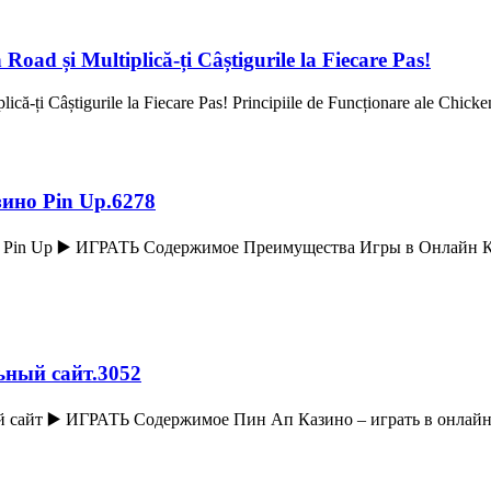
oad și Multiplică-ți Câștigurile la Fiecare Pas!
ă-ți Câștigurile la Fiecare Pas! Principiile de Funcționare ale Chicke
ино Pin Up.6278
Pin Up ▶️ ИГРАТЬ Содержимое Преимущества Игры в Онлайн Ка
ьный сайт.3052
ый сайт ▶️ ИГРАТЬ Содержимое Пин Ап Казино – играть в онлай