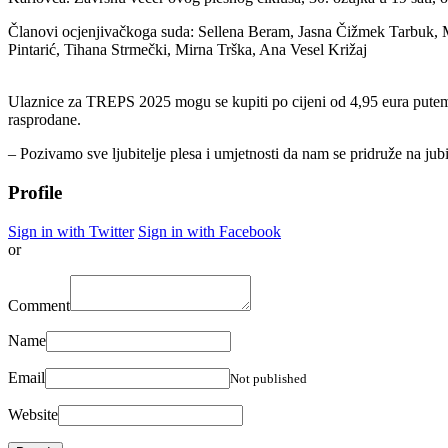
Članovi ocjenjivačkoga suda: Sellena Beram, Jasna Čižmek Tarbuk, M
Pintarić, Tihana Strmečki, Mirna Trška, Ana Vesel Križaj
Ulaznice za TREPS 2025 mogu se kupiti po cijeni od 4,95 eura putem s
rasprodane.
– Pozivamo sve ljubitelje plesa i umjetnosti da nam se pridruže na ju
Profile
Sign in with Twitter
Sign in with Facebook
or
Comment
Name
Email
Not published
Website