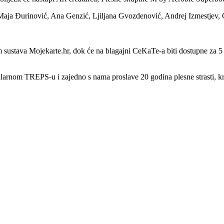
aja Đurinović, Ana Genzić, Ljiljana Gvozdenović, Andrej Izmestjev, O
ustava Mojekarte.hr, dok će na blagajni CeKaTe-a biti dostupne za 5 e
bilarnom TREPS-u i zajedno s nama proslave 20 godina plesne strasti, kre