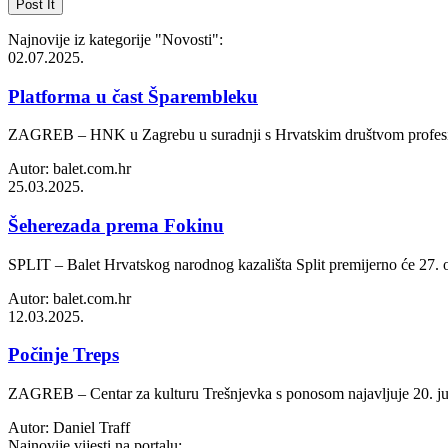
Najnovije iz kategorije
"Novosti"
:
02.07.2025.
Platforma u čast Šparembleku
ZAGREB – HNK u Zagrebu u suradnji s Hrvatskim društvom profesiona
Autor: balet.com.hr
25.03.2025.
Šeherezada prema Fokinu
SPLIT – Balet Hrvatskog narodnog kazališta Split premijerno će 27. o
Autor: balet.com.hr
12.03.2025.
Počinje Treps
ZAGREB – Centar za kulturu Trešnjevka s ponosom najavljuje 20. jubil
Autor: Daniel Traff
Najnovije vijesti na portalu: