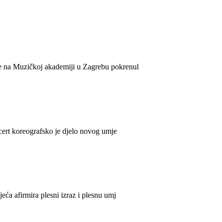
e na Muzičkoj akademiji u Zagrebu pokrenul
cert koreografsko je djelo novog umje
ća afirmira plesni izraz i plesnu umj