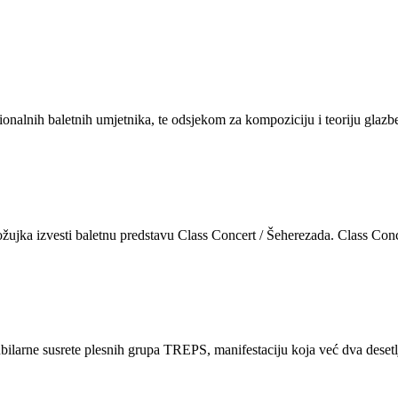
lnih baletnih umjetnika, te odsjekom za kompoziciju i teoriju glazb
žujka izvesti baletnu predstavu Class Concert / Šeherezada. Class Con
arne susrete plesnih grupa TREPS, manifestaciju koja već dva desetlje