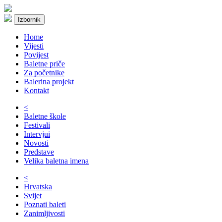
Izbornik
Home
Vijesti
Povijest
Baletne priče
Za početnike
Balerina projekt
Kontakt
<
Baletne škole
Festivali
Intervjui
Novosti
Predstave
Velika baletna imena
<
Hrvatska
Svijet
Poznati baleti
Zanimljivosti