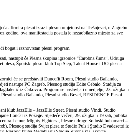
a afirmira plesni izraz i plesnu umjetnost na Trešnjevci, u Zagrebu i
oz godine, ova manifestacija postala je nezaobilazno mjesto za sve
ći bogat i raznovrstan plesni program.
sati, nastupit će Plesna skupina igraonice “Čarobna šuma”, Udruga
 plesa, Športski plesni klub Top Step, Talent House i UO plesna
zornici će se predstaviti Dancefit Room, Plesni studio Bailando,
idjeti nastupe PC Zagreb, Plesnog studija Edite Cebalo, Studija za
agdalenić iz Čakovca. Program se nastavlja i u nedjelju, 23. ožujka u
ta, Plesni studio Bailando, Plesni studio Bevel, RESIDENCE Plesni
ni klub JazzElle – JazzElle Street, Plesni studio Vindi, Studio
ne Lončar iz Požege. Sljedeće večeri, 29. ožujka u 19 sati, publika
centra Lemur, Mighty Fightersa, Plesne udruge Solinski bubamarci –
), Plesnog studija Svijet plesa te Studio Puls i Studio Dvadesettri iz
ody, Plesnog kluba Megablast i Studija Vivona iz Čakovca.