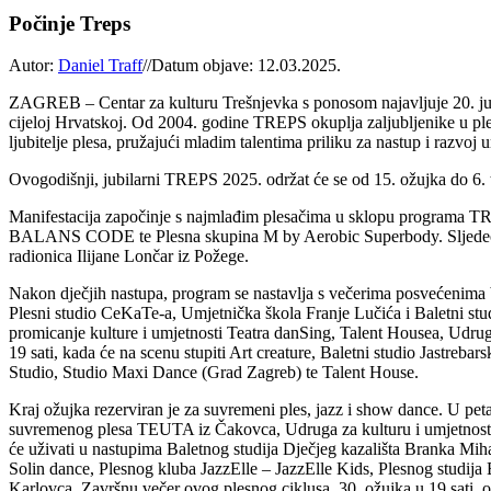
Počinje Treps
Autor:
Daniel Traff
//
Datum objave: 12.03.2025.
ZAGREB – Centar za kulturu Trešnjevka s ponosom najavljuje 20. jubil
cijeloj Hrvatskoj. Od 2004. godine TREPS okuplja zaljubljenike u ples
ljubitelje plesa, pružajući mladim talentima priliku za nastup i razvoj 
Ovogodišnji, jubilarni TREPS 2025. održat će se od 15. ožujka do 6. 
Manifestacija započinje s najmlađim plesačima u sklopu programa TR
BALANS CODE te Plesna skupina M by Aerobic Superbody. Sljedećeg da
radionica Ilijane Lončar iz Požege.
Nakon dječjih nastupa, program se nastavlja s večerima posvećenima ba
Plesni studio CeKaTe-a, Umjetnička škola Franje Lučića i Baletni studi
promicanje kulture i umjetnosti Teatra danSing, Talent Housea, Udruge
19 sati, kada će na scenu stupiti Art creature, Baletni studio Jastr
Studio, Studio Maxi Dance (Grad Zagreb) te Talent House.
Kraj ožujka rezerviran je za suvremeni ples, jazz i show dance. U pet
suvremenog plesa TEUTA iz Čakovca, Udruga za kulturu i umjetnost AV
će uživati u nastupima Baletnog studija Dječjeg kazališta Branka M
Solin dance, Plesnog kluba JazzElle – JazzElle Kids, Plesnog studija 
Karlovca. Završnu večer ovog plesnog ciklusa, 30. ožujka u 19 sati, 