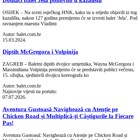
Domaći balet Jela ponovno u kazalištu
OSIJEK – Na sceni osječkog HNK, kako su u srijedu objavili iz tog
kazališta, nakon 127 godina premijerno će se izvesti balet ‘Jela’. Pod
ravnanjem maestra Vladimi
Autor: balet.com.hr
15.03.2024.
Diptih McGregora i Volpinija
ZAGREB – Baletni diptih dvojice umjetnika, Wayna McGregora i
Massimiliana Volpinija premijerno će se predstaviti publici večeras,
15. ožujka, sjedinivši dvojicu koreografa ko
Autor: balet.com.hr
Najnovije vijesti na portalu:
07.07.2026.
Aventura Gustoasă Navighează cu Atenție pe
Chicken Road și Multiplică-ți Câștigurile la Fiecare
Pas!
Aventura Gustoasă: Navighează cu Atenție pe Chicken Road și