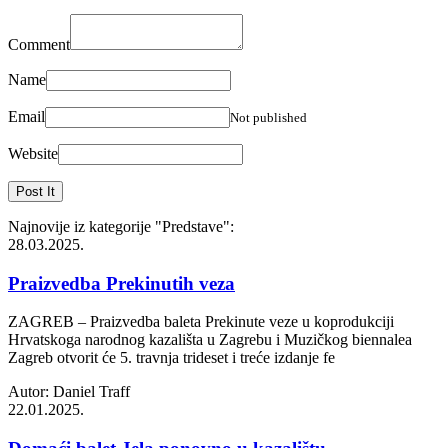
Comment
Name
Email
Not published
Website
Najnovije iz kategorije
"Predstave"
:
28.03.2025.
Praizvedba Prekinutih veza
ZAGREB – Praizvedba baleta Prekinute veze u koprodukciji
Hrvatskoga narodnog kazališta u Zagrebu i Muzičkog biennalea
Zagreb otvorit će 5. travnja trideset i treće izdanje fe
Autor: Daniel Traff
22.01.2025.