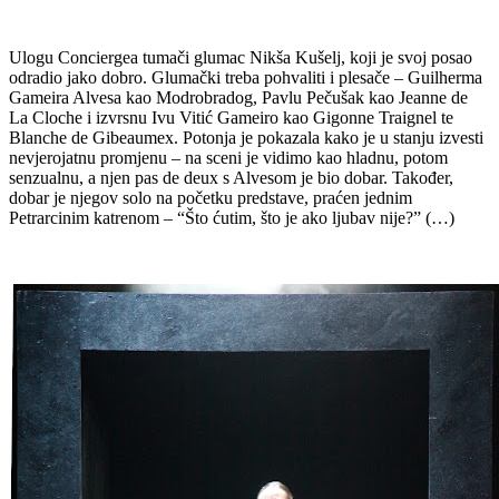
Ulogu
Conciergea
tumači glumac Nikša Kušelj, koji je svoj posao
odradio jako dobro. Glumački treba pohvaliti i plesače –
Guilherma
Gameira Alvesa kao Modrobradog, Pavlu
Pečušak
kao Jeanne de
La Cloche i izvrsnu Ivu Vitić Gameiro kao
Gigonne
Traignel
te
Blanche de
Gibeaumex
. Potonja je pokazala kako je u stanju izvesti
nevjerojatnu promjenu – na sceni je vidimo kao hladnu, potom
senzualnu, a njen pas de deux s Alvesom je bio dobar. Također,
dobar je njegov solo na početku predstave, praćen jednim
Petrarcinim katrenom – “Što ćutim, što je ako ljubav nije?” (…)