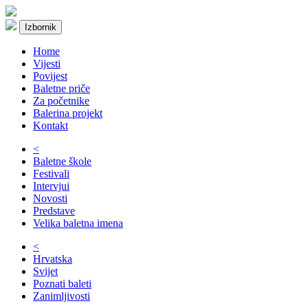
Izbornik
Home
Vijesti
Povijest
Baletne priče
Za početnike
Balerina projekt
Kontakt
<
Baletne škole
Festivali
Intervjui
Novosti
Predstave
Velika baletna imena
<
Hrvatska
Svijet
Poznati baleti
Zanimljivosti