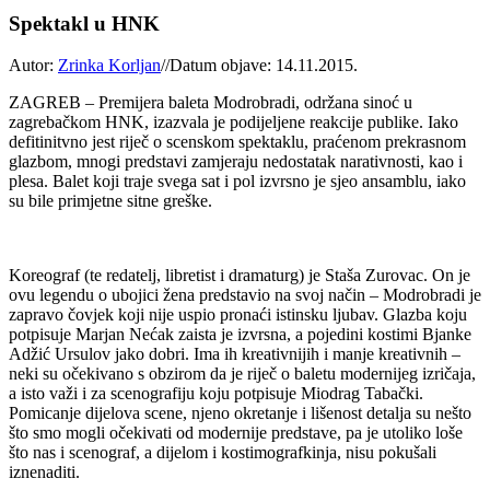
Spektakl u HNK
Autor:
Zrinka Korljan
//
Datum objave: 14.11.2015.
ZAGREB – Premijera baleta Modrobradi, održana sinoć u
zagrebačkom HNK, izazvala je podijeljene reakcije publike. Iako
defitinitvno
jest riječ o scenskom spektaklu, praćenom prekrasnom
glazbom, mnogi predstavi zamjeraju nedostatak narativnosti, kao i
plesa. Balet koji traje svega sat i pol izvrsno je sjeo ansamblu, iako
su bile primjetne sitne greške.
Koreograf (te redatelj, libretist i dramaturg) je Staša Zurovac. On je
ovu legendu o ubojici žena predstavio na svoj način – Modrobradi je
zapravo čovjek koji nije uspio pronaći istinsku ljubav. Glazba koju
potpisuje Marjan Nećak zaista je izvrsna, a pojedini kostimi Bjanke
Adžić Ursulov jako dobri. Ima ih
kreativnijih
i manje
kreativnih
–
neki su očekivano s
obzirom
da je riječ o baletu modernijeg izričaja,
a isto važi i za scenografiju koju
potpisuje
Miodrag Tabački.
Pomicanje dijelova scene, njeno okretanje i lišenost detalja su nešto
što smo mogli očekivati od modernije predstave, pa je utoliko loše
što nas i scenograf, a dijelom i
kostimografkinja
, nisu pokušali
iznenaditi.