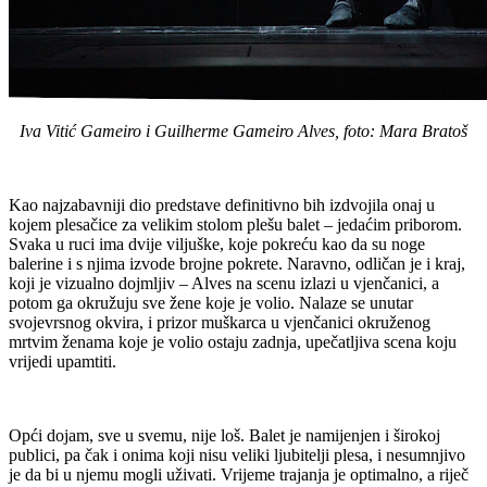
Iva Vitić Gameiro i Guilherme Gameiro Alves, foto: Mara Bratoš
Kao najzabavniji dio predstave definitivno bih izdvojila onaj u
kojem plesačice za velikim stolom plešu balet – jedaćim priborom.
Svaka u ruci ima dvije viljuške, koje pokreću kao da su noge
balerine i s njima izvode brojne pokrete. Naravno, odličan je i kraj,
koji je vizualno dojmljiv – Alves na scenu izlazi u vjenčanici, a
potom ga okružuju sve žene koje je volio. Nalaze se unutar
svojevrsnog okvira, i prizor muškarca u vjenčanici okruženog
mrtvim ženama koje je volio ostaju zadnja, upečatljiva scena koju
vrijedi upamtiti.
Opći dojam, sve u svemu, nije loš. Balet je namijenjen i širokoj
publici, pa čak i onima koji nisu veliki ljubitelji plesa, i nesumnjivo
je da bi u njemu mogli uživati. Vrijeme trajanja je optimalno, a riječ