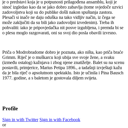
je o predstavi koja je u potpunosti prilagođena ansamblu, koji je
sinoć izgledao kao da se jako dobro zabavlja (tome svjedoče uzvici
zadovoljstva koji su do publike došli nakon spuštanja zastora.
Plesači si inače ne daju oduška na tako vidljiv način, iz čega se
može zaključiti da su bili jako zadovoljni izvedenim). Treba ih
pohvaliti: iako je pripovjedačka nit posve izgubljena, i premda bi se
o plesu moglo razgovarati, oni su svoj dio posla obavili izvrsno.
Priča o
Modrobradome
dobro je poznata, ako ništa, kao priča braće
Grimm. Riječ je o muškarcu koji ubija sve svoje žene, a svaku
(između ostalog) kažnjava i zbog njene znatiželje. Balet su na scenu
postavili, primjerice, Marius Petipa 1896., a tadašnji izvještaji kažu
da je bila riječ o apsolutnom spektaklu. Isto je učinila i Pina Bausch
1977. godine, a s baletom je gostovala diljem svijeta.
Profile
Sign in with Twitter
Sign in with Facebook
or