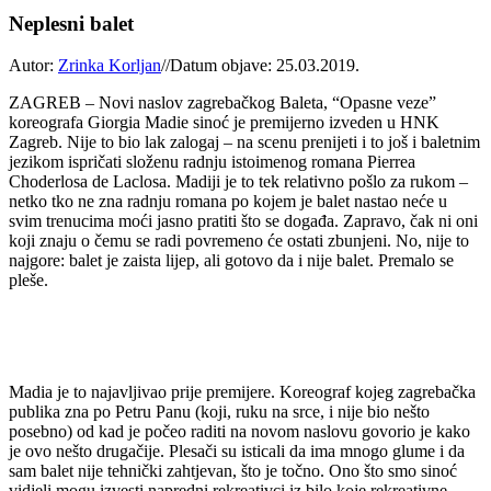
Neplesni balet
Autor:
Zrinka Korljan
//
Datum objave: 25.03.2019.
ZAGREB – Novi naslov zagrebačkog Baleta, “Opasne veze”
koreografa Giorgia Madie sinoć je premijerno izveden u HNK
Zagreb. Nije to bio lak zalogaj – na scenu prenijeti i to još i baletnim
jezikom ispričati složenu radnju istoimenog romana Pierrea
Choderlosa de Laclosa. Madiji je to tek relativno pošlo za rukom –
netko tko ne zna radnju romana po kojem je balet nastao neće u
svim trenucima moći jasno pratiti što se događa. Zapravo, čak ni oni
koji znaju o čemu se radi povremeno će ostati zbunjeni. No, nije to
najgore: balet je zaista lijep, ali gotovo da i nije balet. Premalo se
pleše.
Madia je to najavljivao prije premijere. Koreograf kojeg zagrebačka
publika zna po Petru Panu (koji, ruku na srce, i nije bio nešto
posebno) od kad je počeo raditi na novom naslovu govorio je kako
je ovo nešto drugačije. Plesači su isticali da ima mnogo glume i da
sam balet nije tehnički zahtjevan, što je točno. Ono što smo sinoć
vidjeli mogu izvesti napredni rekreativci iz bilo koje rekreativne