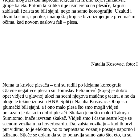
grupe baleta. Pritom ta kritika nije usmjerena na plesače, koji su
zablistali i zaista su bili sjajni, nego na samo koreografiju. Uzalud i
divni kostimi, i perike, i namještaj koji se brzo izmjenjuje pred našim
očima, kad novom naslovu fali – plesa.
Natalia Kosovac, foto: H
Nema tu krivice plesača – oni su radili po idejama koreografa.
Glavne negativce plesali su Tomislav Petranović (kojeg je dobro
opet vidjeti u glavnoj ulozi na sceni njegova matičnog teatra, a ne da
uloge te težine iznosi u HNK Split) i Natalia Kosovac. Oboje su
glumački bili sjajni, a i ono malo plesa što smo mogli vidjeti
pokazalo je da su to dobri plesači. Skakao je nešto malo i Takuya
Sumitomo, inače izvrstan skakač. Vidjeli smo i časne sestre koje se
scenom vozikaju na hoverboardu. Da, zaista vozikaju – kad ih prvi
put vidimo, to je efektno, no to neprestano vozanje postaje naporno i
izlizano. Stječe se dojam da se to ponavlja samo zato što, eto, tu su