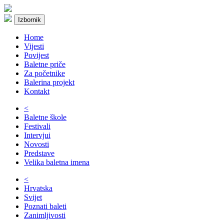
Izbornik
Home
Vijesti
Povijest
Baletne priče
Za početnike
Balerina projekt
Kontakt
<
Baletne škole
Festivali
Intervjui
Novosti
Predstave
Velika baletna imena
<
Hrvatska
Svijet
Poznati baleti
Zanimljivosti