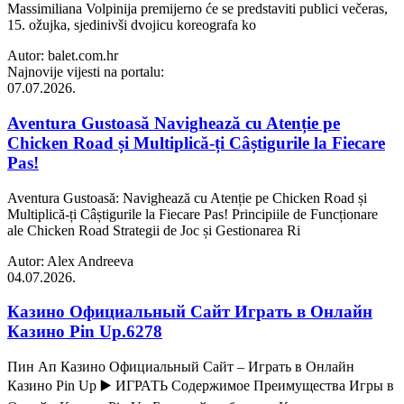
Massimiliana Volpinija premijerno će se predstaviti publici večeras,
15. ožujka, sjedinivši dvojicu koreografa ko
Autor: balet.com.hr
Najnovije vijesti na portalu:
07.07.2026.
Aventura Gustoasă Navighează cu Atenție pe
Chicken Road și Multiplică-ți Câștigurile la Fiecare
Pas!
Aventura Gustoasă: Navighează cu Atenție pe Chicken Road și
Multiplică-ți Câștigurile la Fiecare Pas! Principiile de Funcționare
ale Chicken Road Strategii de Joc și Gestionarea Ri
Autor: Alex Andreeva
04.07.2026.
Казино Официальный Сайт Играть в Онлайн
Казино Pin Up.6278
Пин Ап Казино Официальный Сайт – Играть в Онлайн
Казино Pin Up ▶️ ИГРАТЬ Содержимое Преимущества Игры в