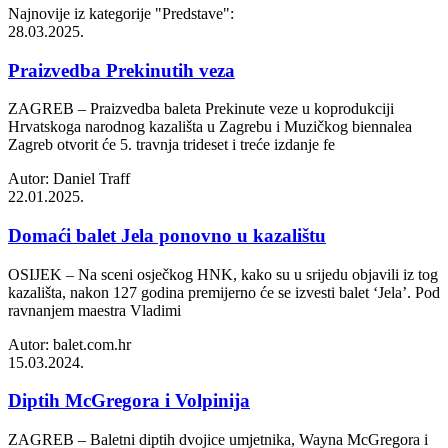
Najnovije iz kategorije
"Predstave"
:
28.03.2025.
Praizvedba Prekinutih veza
ZAGREB – Praizvedba baleta Prekinute veze u koprodukciji
Hrvatskoga narodnog kazališta u Zagrebu i Muzičkog biennalea
Zagreb otvorit će 5. travnja trideset i treće izdanje fe
Autor: Daniel Traff
22.01.2025.
Domaći balet Jela ponovno u kazalištu
OSIJEK – Na sceni osječkog HNK, kako su u srijedu objavili iz tog
kazališta, nakon 127 godina premijerno će se izvesti balet ‘Jela’. Pod
ravnanjem maestra Vladimi
Autor: balet.com.hr
15.03.2024.
Diptih McGregora i Volpinija
ZAGREB – Baletni diptih dvojice umjetnika, Wayna McGregora i