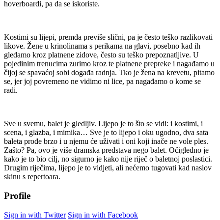
hoverboardi, pa da se iskoriste.
Kostimi su lijepi, premda previše slični, pa je često teško razlikovati
likove. Žene u krinolinama s perikama na glavi, posebno kad ih
gledamo kroz platnene zidove, često su teško prepoznatljive. U
pojedinim trenucima zurimo kroz te platnene prepreke i nagađamo u
čijoj se spavaćoj sobi događa radnja. Tko je žena na krevetu, pitamo
se, jer joj povremeno ne vidimo ni lice, pa nagađamo o kome se
radi.
Sve u svemu, balet je gledljiv. Lijepo je to što se vidi: i kostimi, i
scena, i glazba, i mimika… Sve je to lijepo i oku ugodno, dva sata
baleta prođe brzo i u njemu će uživati i oni koji inače ne vole ples.
Zašto? Pa, ovo je više dramska predstava nego balet. Očigledno je
kako je to bio cilj, no sigurno je kako nije riječ o baletnoj poslastici.
Drugim riječima, lijepo je to vidjeti, ali nećemo tugovati kad naslov
skinu s repertoara.
Profile
Sign in with Twitter
Sign in with Facebook