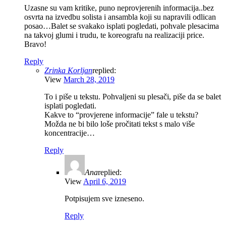
Uzasne su vam kritike, puno neprovjerenih informacija..bez
osvrta na izvedbu solista i ansambla koji su napravili odlican
posao…Balet se svakako isplati pogledati, pohvale plesacima
na takvoj glumi i trudu, te koreografu na realizaciji price.
Bravo!
Reply
Zrinka Korljan
replied:
View
March 28, 2019
To i piše u tekstu. Pohvaljeni su plesači, piše da se balet
isplati pogledati.
Kakve to “provjerene informacije” fale u tekstu?
Možda ne bi bilo loše pročitati tekst s malo više
koncentracije…
Reply
Ana
replied:
View
April 6, 2019
Potpisujem sve izneseno.
Reply