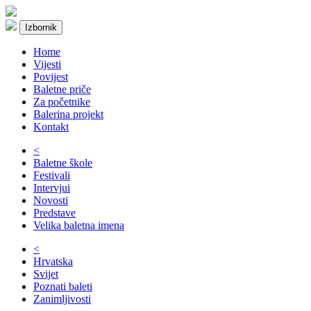
Izbornik
Home
Vijesti
Povijest
Baletne priče
Za početnike
Balerina projekt
Kontakt
<
Baletne škole
Festivali
Intervjui
Novosti
Predstave
Velika baletna imena
<
Hrvatska
Svijet
Poznati baleti
Zanimljivosti