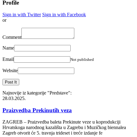
Profile
Sign in with Twitter
Sign in with Facebook
or
Comment
Name
Email
Not published
Website
Najnovije iz kategorije
"Predstave"
:
28.03.2025.
Praizvedba Prekinutih veza
ZAGREB – Praizvedba baleta Prekinute veze u koprodukciji
Hrvatskoga narodnog kazališta u Zagrebu i Muzičkog biennalea
Zagreb otvorit će 5. travnja trideset i treće izdanje fe