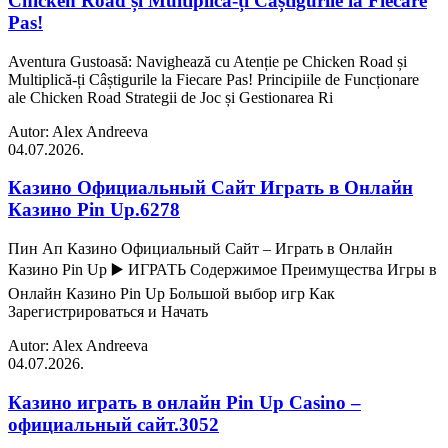
Chicken Road și Multiplică-ți Câștigurile la Fiecare
Pas!
Aventura Gustoasă: Navighează cu Atenție pe Chicken Road și
Multiplică-ți Câștigurile la Fiecare Pas! Principiile de Funcționare
ale Chicken Road Strategii de Joc și Gestionarea Ri
Autor: Alex Andreeva
04.07.2026.
Казино Официальный Сайт Играть в Онлайн
Казино Pin Up.6278
Пин Ап Казино Официальный Сайт – Играть в Онлайн
Казино Pin Up ▶️ ИГРАТЬ Содержимое Преимущества Игры в
Онлайн Казино Pin Up Большой выбор игр Как
Зарегистрироваться и Начать
Autor: Alex Andreeva
04.07.2026.
Казино играть в онлайн Pin Up Casino –
официальный сайт.3052