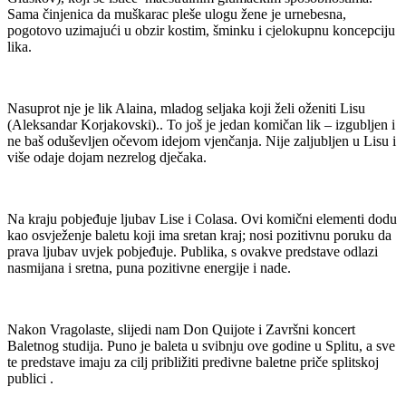
Sama činjenica da muškarac pleše ulogu žene je urnebesna,
pogotovo uzimajući u obzir kostim, šminku i cjelokupnu koncepciju
lika.
Nasuprot nje je lik Alaina, mladog seljaka koji želi oženiti Lisu
(Aleksandar Korjakovski).. To još je jedan komičan lik – izgubljen i
ne baš oduševljen očevom idejom vjenčanja. Nije zaljubljen u Lisu i
više odaje dojam nezrelog dječaka.
Na kraju pobjeđuje ljubav Lise i Colasa. Ovi komični elementi dodu
kao osvježenje baletu koji ima sretan kraj; nosi pozitivnu poruku da
prava ljubav uvjek pobjeđuje. Publika, s ovakve predstave odlazi
nasmijana i sretna, puna pozitivne energije i nade.
Nakon Vragolaste, slijedi nam Don Quijote i Završni koncert
Baletnog studija. Puno je baleta u svibnju ove godine u Splitu, a sve
te predstave imaju za cilj približiti predivne baletne priče splitskoj
publici .