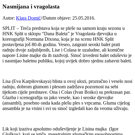
Nasmijana i vragolasta
Autor:
Klara Domić
//
Datum objave: 25.05.2016.
SPLIT – Treća predstava koja se pleše na samom kraju sezonu u
HNK Split u sklopu “Dana Baleta” je Vragolasta djevojka u
koreografiji Normana Dixona, koja je na scenu HNK Split
postavljena još 80-ih godina. Veseo, zaigrani seoski balet prati
radnju dvoje zaljubljenih, Lise i Colasa te uzaludne, ali komične
napore Lisine majke da ih razdvoji. Sinoć izvedeni balet oduševio je
i nasmijao baletnu publiku, kojoj uvijek dobro sjednu zabavni baleti.
Lisa (Eva Karpilovskaya) blista u ovoj ulozi, prozračno i veselo nosi
radnju, dobrom glumom i plesom zadržava pozornost na sebi
tijekom cijele predstave. Ona i Colas (Ivan Boiko) su prekrasan par.
Glazba i scenografija su jako vesele, kao i seoske djevojke
(ansambl), posebno onda kada plešu ples s vrpcama. Gluma cijelog
ansambla je na visini i svi su sinoć izgledali kao da veoma uživaju.
Lik koji izaziva apsolutno oduševljenje je Lisina majka (Igor
Gluškov), koji se ističe maestralnim glumačkim sposobnostima.