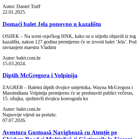
Autor: Daniel Traff
22.01.2025.
Domaći balet Jela ponovno u kazalištu
OSIJEK – Na sceni osječkog HNK, kako su u srijedu objavili iz tog
kazališta, nakon 127 godina premijerno će se izvesti balet ‘Jela’. Pod
ravnanjem maestra Vladimi
Autor: balet.com.hr
15.03.2024.
Diptih McGregora i Volpinija
ZAGREB – Baletni diptih dvojice umjetnika, Wayna McGregora i
Massimiliana Volpinija premijerno će se predstaviti publici večeras,
15. ožujka, sjedinivši dvojicu koreografa ko
Autor: balet.com.hr
Najnovije vijesti na portalu:
07.07.2026.
Aventura Gustoasă Navighează cu Atenție pe