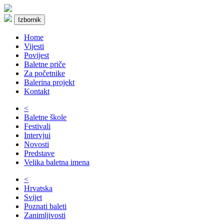
Izbornik
Home
Vijesti
Povijest
Baletne priče
Za početnike
Balerina projekt
Kontakt
<
Baletne škole
Festivali
Intervjui
Novosti
Predstave
Velika baletna imena
<
Hrvatska
Svijet
Poznati baleti
Zanimljivosti