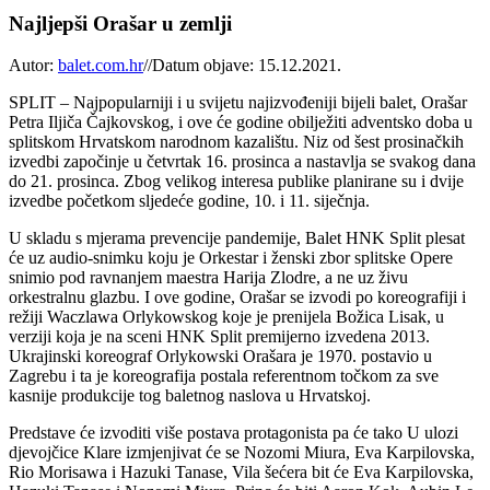
Najljepši Orašar u zemlji
Autor:
balet.com.hr
//
Datum objave: 15.12.2021.
SPLIT – Najpopularniji i u svijetu najizvođeniji bijeli balet, Orašar
Petra Iljiča Čajkovskog, i ove će godine obilježiti adventsko doba u
splitskom Hrvatskom narodnom kazalištu. Niz od šest prosinačkih
izvedbi započinje u četvrtak 16. prosinca a nastavlja se svakog dana
do 21. prosinca. Zbog velikog interesa publike planirane su i dvije
izvedbe početkom sljedeće godine, 10. i 11. siječnja.
U skladu s mjerama prevencije pandemije, Balet HNK Split plesat
će uz audio-snimku koju je Orkestar i ženski zbor splitske Opere
snimio pod ravnanjem maestra Harija Zlodre, a ne uz živu
orkestralnu glazbu. I ove godine, Orašar se izvodi po koreografiji i
režiji Waczlawa Orlykowskog koje je prenijela Božica Lisak, u
verziji koja je na sceni HNK Split premijerno izvedena 2013.
Ukrajinski koreograf Orlykowski Orašara je 1970. postavio u
Zagrebu i ta je koreografija postala referentnom točkom za sve
kasnije produkcije tog baletnog naslova u Hrvatskoj.
Predstave će izvoditi više postava protagonista pa će tako U ulozi
djevojčice Klare izmjenjivat će se Nozomi Miura, Eva Karpilovska,
Rio Morisawa i Hazuki Tanase, Vila šećera bit će Eva Karpilovska,