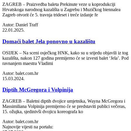
ZAGREB – Praizvedba baleta Prekinute veze u koprodukciji
Hrvatskoga narodnog kazališta u Zagrebu i Muzičkog biennalea
Zagreb otvorit će 5. travnja trideset i treće izdanje fe
Autor: Daniel Traff
22.01.2025.
Domaći balet Jela ponovno u kazalištu
OSIJEK – Na sceni osječkog HNK, kako su u srijedu objavili iz tog
kazališta, nakon 127 godina premijerno će se izvesti balet ‘Jela’. Pod
ravnanjem maestra Vladimi
Autor: balet.com.hr
15.03.2024.
Diptih McGregora i Volpinija
ZAGREB – Baletni diptih dvojice umjetnika, Wayna McGregora i
Massimiliana Volpinija premijerno će se predstaviti publici večeras,
15. ožujka, sjedinivši dvojicu koreografa ko
Autor: balet.com.hr
Najnovije vijesti na portalu: