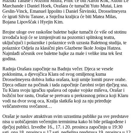
Hazuki Tanase i Nozomi Miura, Princ će biti Aaron Kok, Aubin Le
Marchande i Daniel Hoek, Orašara će tumačiti Yuto Mutai, Lien
Geslin-Vinck, Emanuel Ippolito i Daniel Širvinski, Drosselmeyera
će igrati Silviu Tanase, a Snježna kraljica će biti Matea Milas,
Bojana Lipovšćak i Hyejin Kim.
Brojne uloge ove raskošne baletne bajke tumačit će više od stotinu
izvođača koji će se izmjenjivati na pozornici splitskog teatra,
uključujući i polaznike i polaznice svih uzrasta Baletnog studija, te
polaznice Odjela za klasični ples Glazbene škole Josipa Hatzea.
Najmlađi učesnik ove baletne bajke za male i velike ima tek šest
godina.
Radnja Orašara započinje na Badnju večer. Djeca se vesele
poklonima, a djevojčica Klara od svog omiljenog kuma
Drosselmeyera dobiva lutka orašara, koji umije lomiti prave orahe.
Djeca odlaze na počinak i tada započinje čarobni svijet dječjeg sna.
Tu Klara svoju igračku spašava od opake vojske miševa, Orašar i
božićni bor rastu, Orašar se pretvara u prekrasnog princa koji Klaru
vodi na dvor svog oca, Kralja slatkiša koji za nju priređuje
veličanstvenu svečanost…
Orašar je naslov atraktivan svim uzrastima publike pa sve predstave
nisu u uobičajenim večernjim terminima kako bi bile prilagođene i
dječjoj publici. Izvedbe 16., 17. i 20. prosinca započinju u 19:30
sati, ona 18. prosinca u 17 sati, nedjeljna predstava 19. prosinca u 12