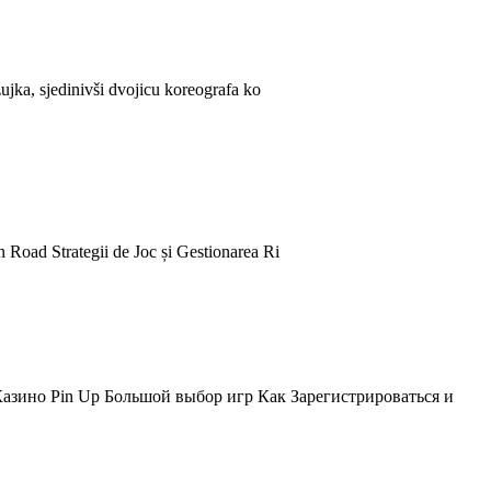
jka, sjedinivši dvojicu koreografa ko
n Road Strategii de Joc și Gestionarea Ri
зино Pin Up Большой выбор игр Как Зарегистрироваться и