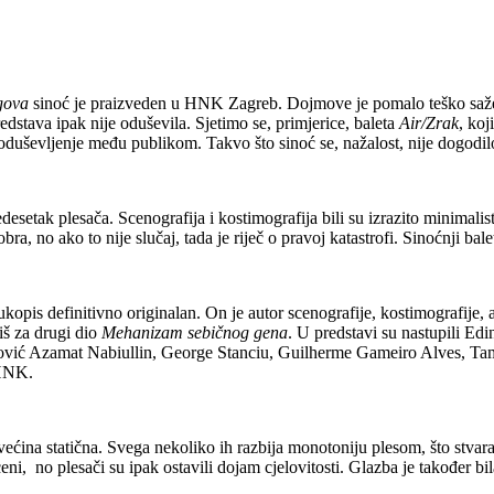
gova
sinoć je praizveden u HNK Zagreb. Dojmove je pomalo teško sažeti:
dstava ipak nije oduševila. Sjetimo se, primjerice, baleta
Air/Zrak
, koj
duševljenje među publikom. Takvo što sinoć se, nažalost, nije dogodil
esetak plesača. Scenografija i kostimografija bili su izrazito minimalist
obra, no ako to nije slučaj, tada je riječ o pravoj katastrofi. Sinoćnji b
kopis definitivno originalan. On je autor scenografije, kostimografije, 
iš za drugi dio
Mehanizam sebičnog gena
. U predstavi su nastupili Ed
ović Azamat Nabiullin, George Stanciu, Guilherme Gameiro Alves, Tamás
 HNK.
većina statična. Svega nekoliko ih razbija monotoniju plesom, što stvar
ceni, no plesači su ipak ostavili dojam cjelovitosti. Glazba je također b