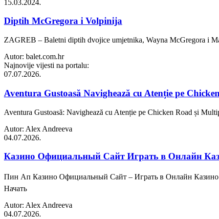
15.03.2024.
Diptih McGregora i Volpinija
ZAGREB – Baletni diptih dvojice umjetnika, Wayna McGregora i Massim
Autor: balet.com.hr
Najnovije vijesti na portalu:
07.07.2026.
Aventura Gustoasă Navighează cu Atenție pe Chicken R
Aventura Gustoasă: Navighează cu Atenție pe Chicken Road și Multiplic
Autor: Alex Andreeva
04.07.2026.
Казино Официальный Сайт Играть в Онлайн Каз
Пин Ап Казино Официальный Сайт – Играть в Онлайн Казино 
Начать
Autor: Alex Andreeva
04.07.2026.