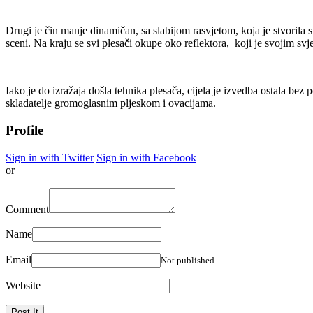
Drugi je čin manje dinamičan, sa slabijom rasvjetom, koja je stvorila 
sceni. Na kraju se svi plesači okupe oko reflektora, koji je svojim sv
Iako je do izražaja došla tehnika plesača, cijela je izvedba ostala bez 
skladatelje gromoglasnim pljeskom i ovacijama.
Profile
Sign in with Twitter
Sign in with Facebook
or
Comment
Name
Email
Not published
Website