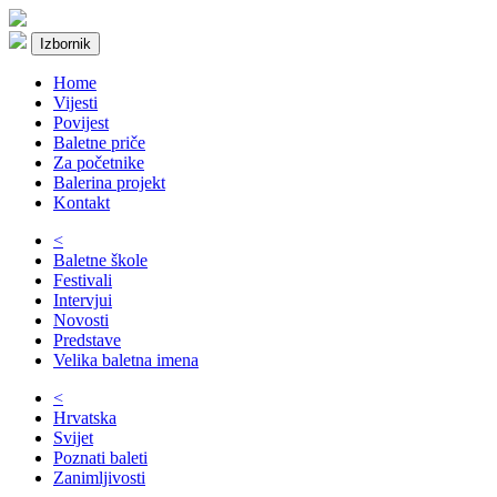
Izbornik
Home
Vijesti
Povijest
Baletne priče
Za početnike
Balerina projekt
Kontakt
<
Baletne škole
Festivali
Intervjui
Novosti
Predstave
Velika baletna imena
<
Hrvatska
Svijet
Poznati baleti
Zanimljivosti