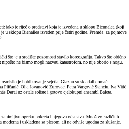
 iako je riječ o predstavi koja je izvedena u sklopu Biennalea (koji
i je u sklopu Bienallea izveden prije četiri godine. Premda, za pojmove
o.
ički što je u središte pozornosti stavilo koreografiju. Takvo što obično
alet nipošto ne bismo mogli nazvati katastrofom, no nije oborio s nogu.
a osmislio je i oblikovanje svjetla. Glazbu su skladali domaći
ina Pličanić, Olja Jovanović Zurovac, Petra Vargović Stanciu, Iva Vitić
 Darai uz ostale soliste i gotovo cjelokupni ansambl Baleta.
a zanimljivu opreku pokreta i njegova odsustva. Mnoštvo različitih
ila moderna i usklađena sa plesom, ali ne odviše ugodna za slušanje.