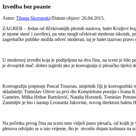
Izvedba bez poante
Autor:
Tihana Skorupski
//
Datum objave: 26.04.2015.
ZAGREB – Jedan od iščekivanijih plesnih naslova, balet
Kraljevi bo
je njome sinoć i završen), pa smo mogli očekivati moderan iskorak, pre
zagrebačke publike možda odveć moderan, taj je balet izazvao pravo o
U modernoj izvedbi koja je podijeljena na dva čina, na sceni je bilo ped
je dvosjekli mač: dobro izgleda ako je koreograija (i plesačko tijelo) d
Koreografiju potpisuje Pascal Touzeau, umjetnik čiji je koreografski ru
skladatelji: Tomislav Oliver za prvi dio
Kompleksna poezija
i Ivana K
Gameiro, Milka Hribar Bartolović, Natalia Horsnell, Tomislav Petran
Zanimljiv je bio i nastup Leonarda Jakovine, novog direktora baleta
Na početku prvog čina na sceni smo vidjeli puno plesača, od kojih je 
plesova odvijalo se u isto vrijeme, što je stvorilo dojam košmara na s