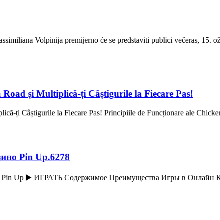
iliana Volpinija premijerno će se predstaviti publici večeras, 15. ožu
oad și Multiplică-ți Câștigurile la Fiecare Pas!
ă-ți Câștigurile la Fiecare Pas! Principiile de Funcționare ale Chicke
ино Pin Up.6278
Pin Up ▶️ ИГРАТЬ Содержимое Преимущества Игры в Онлайн Ка