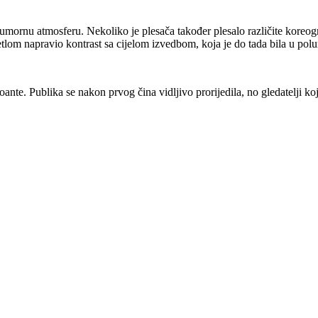
sumornu atmosferu. Nekoliko je plesača također plesalo različite koreog
jetlom napravio kontrast sa cijelom izvedbom, koja je do tada bila u pol
poante. Publika se nakon prvog čina vidljivo prorijedila, no gledatelji ko