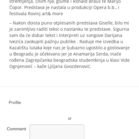
stremljenja. Osim nje, glume i Ronald Braus te Marijo
Čopor. Predstava je nastala u produkciji Opera b.b., i
festivala Rovinj art& more
– Nakon doista puno otplesanih predstava Giselle, bilo mi
je zanimljivo raditi tekst o nastanku te predstave. Sigurna
sam da će dobar tekst i interpreti uz songove Darijana
Ivezića zaokupiti pažnju publike . Raduje me izvedba u
Kazalištu lutaka koje nas je ljubazno ugostilo a gostovanje
u Beogradu je očekivano jer je Anamarija Serda, inače
rođena Zagrepčanka beogradska studentkinja u klasi Vide
Ognjenović – kaže Ljiljana Gvozdenović.
Profile
or
Comment