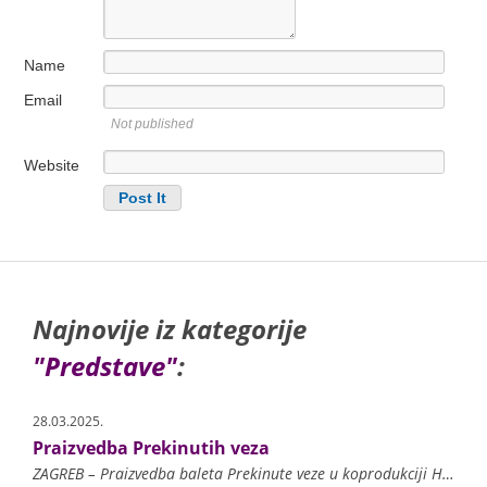
Name
Email
Not published
Website
Najnovije iz kategorije
"Predstave"
:
28.03.2025.
Praizvedba Prekinutih veza
ZAGREB – Praizvedba baleta Prekinute veze u koprodukciji Hrvatskoga narodnog kazališta u Zagrebu i Muzičkog biennalea Zagreb otvorit će 5. travnja trideset i treće izdanje fe