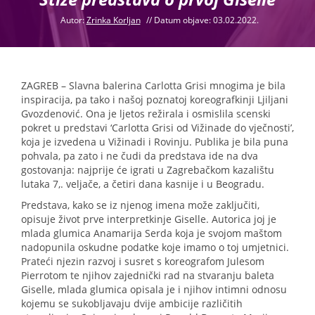
Autor:
Zrinka Korljan
//
Datum objave: 03.02.2022.
ZAGREB – Slavna balerina Carlotta Grisi mnogima je bila
inspiracija, pa tako i našoj poznatoj koreografkinji Ljiljani
Gvozdenović. Ona je ljetos režirala i osmislila scenski
pokret u predstavi ‘Carlotta Grisi od Vižinade do vječnosti’,
koja je izvedena u Vižinadi i Rovinju. Publika je bila puna
pohvala, pa zato i ne čudi da predstava ide na dva
gostovanja: najprije će igrati u Zagrebačkom kazalištu
lutaka 7,. veljače, a četiri dana kasnije i u Beogradu.
Predstava, kako se iz njenog imena može zaključiti,
opisuje život prve interpretkinje Giselle. Autorica joj je
mlada glumica Anamarija Serda koja je svojom maštom
nadopunila oskudne podatke koje imamo o toj umjetnici.
Prateći njezin razvoj i susret s koreografom Julesom
Pierrotom te njihov zajednički rad na stvaranju baleta
Giselle, mlada glumica opisala je i njihov intimni odnosu
kojemu se sukobljavaju dvije ambicije različitih