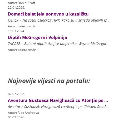
Autor: Daniel Traff
22.01.2025.
Domaći balet Jela ponovno u kazalištu
OSIJEK – Na sceni osječkog HNK, kako su u srijedu objavili iz tog kazališta, nakon 127 godina premijerno će se izvesti balet ‘Jela’. Pod ravnanjem maestra Vladimi
Autor: balet.com.hr
15.03.2024.
Diptih McGregora i Volpinija
ZAGREB – Baletni diptih dvojice umjetnika, Wayna McGregora i Massimiliana Volpinija premijerno će se predstaviti publici večeras, 15. ožujka, sjedinivši dvojicu koreografa ko
Autor: balet.com.hr
Najnovije vijesti na portalu:
07.07.2026.
Aventura Gustoasă Navighează cu Atenție pe Chicken Road și Multiplică-ți Câștigurile la Fiecare Pas!
Aventura Gustoasă: Navighează cu Atenție pe Chicken Road și Multiplică-ți Câștigurile la Fiecare Pas! Principiile de Funcționare ale Chicken Road Strategii de Joc și Gestionarea Ri
Autor: Alex Andreeva
04.07.2026.