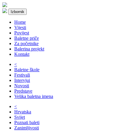
Izbornik
Home
Vijesti
Povijest
Baletne priče
Za početnike
Balerina projekt
Kontakt
<
Baletne škole
Festivali
Intervjui
Novosti
Predstave
Velika baletna imena
<
Hrvatska
Svijet
Poznati baleti
Zanimljivosti