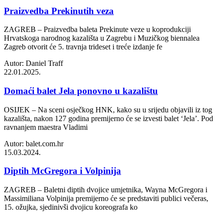
Praizvedba Prekinutih veza
ZAGREB – Praizvedba baleta Prekinute veze u koprodukciji
Hrvatskoga narodnog kazališta u Zagrebu i Muzičkog biennalea
Zagreb otvorit će 5. travnja trideset i treće izdanje fe
Autor: Daniel Traff
22.01.2025.
Domaći balet Jela ponovno u kazalištu
OSIJEK – Na sceni osječkog HNK, kako su u srijedu objavili iz tog
kazališta, nakon 127 godina premijerno će se izvesti balet ‘Jela’. Pod
ravnanjem maestra Vladimi
Autor: balet.com.hr
15.03.2024.
Diptih McGregora i Volpinija
ZAGREB – Baletni diptih dvojice umjetnika, Wayna McGregora i
Massimiliana Volpinija premijerno će se predstaviti publici večeras,
15. ožujka, sjedinivši dvojicu koreografa ko