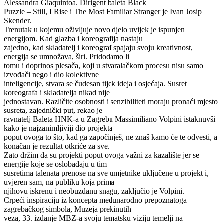
Alessandra Giaquintoa. Dirigent baleta Black
Puzzle – Still, I Rise i The Most Familiar Stranger je Ivan Josip
Skender.
Trenutak u kojemu oživljuje novo djelo uvijek je ispunjen
energijom. Kad glazba i koreografija nastaju
zajedno, kad skladatelj i koreograf spajaju svoju kreativnost,
energija se umnožava, širi. Pridodamo li
tomu i doprinos plesača, koji u stvaralačkom procesu nisu samo
izvođači nego i dio kolektivne
inteligencije, stvara se čudesan tijek ideja i osjećaja. Susret
koreografa i skladatelja nikad nije
jednostavan. Različite osobnosti i senzibiliteti moraju pronaći mjesto
susreta, zajednički put, rekao je
ravnatelj Baleta HNK-a u Zagrebu Massimiliano Volpini istaknuvši
kako je najzanimljiviji dio projekta
poput ovoga to što, kad ga započinješ, ne znaš kamo će te odvesti, a
konačan je rezultat otkriće za sve.
Zato držim da su projekti poput ovoga važni za kazalište jer se
energije koje se oslobađaju u tim
susretima talenata prenose na sve umjetnike uključene u projekt i,
uvjeren sam, na publiku koja prima
njihovu iskrenu i neobuzdanu snagu, zaključio je Volpini.
Crpeći inspiraciju iz koncepta međunarodno prepoznatoga
zagrebačkog simbola, Muzeja prekinutih
veza, 33. izdanje MBZ-a svoju tematsku viziju temelji na