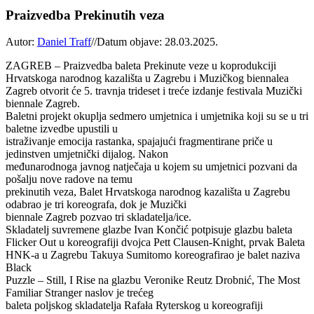
Praizvedba Prekinutih veza
Autor:
Daniel Traff
//
Datum objave: 28.03.2025.
ZAGREB – Praizvedba baleta Prekinute veze u koprodukciji
Hrvatskoga narodnog kazališta u Zagrebu i Muzičkog biennalea
Zagreb otvorit će 5. travnja trideset i treće izdanje festivala Muzički
biennale Zagreb.
Baletni projekt okuplja sedmero umjetnica i umjetnika koji su se u tri
baletne izvedbe upustili u
istraživanje emocija rastanka, spajajući fragmentirane priče u
jedinstven umjetnički dijalog. Nakon
međunarodnoga javnog natječaja u kojem su umjetnici pozvani da
pošalju nove radove na temu
prekinutih veza, Balet Hrvatskoga narodnog kazališta u Zagrebu
odabrao je tri koreografa, dok je Muzički
biennale Zagreb pozvao tri skladatelja/ice.
Skladatelj suvremene glazbe Ivan Končić potpisuje glazbu baleta
Flicker Out u koreografiji dvojca Pett Clausen-Knight, prvak Baleta
HNK-a u Zagrebu Takuya Sumitomo koreografirao je balet naziva
Black
Puzzle – Still, I Rise na glazbu Veronike Reutz Drobnić, The Most
Familiar Stranger naslov je trećeg
baleta poljskog skladatelja Rafała Ryterskog u koreografiji