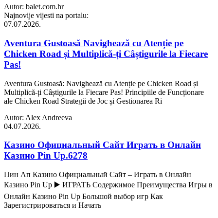
Autor: balet.com.hr
Najnovije vijesti na portalu:
07.07.2026.
Aventura Gustoasă Navighează cu Atenție pe
Chicken Road și Multiplică-ți Câștigurile la Fiecare
Pas!
Aventura Gustoasă: Navighează cu Atenție pe Chicken Road și
Multiplică-ți Câștigurile la Fiecare Pas! Principiile de Funcționare
ale Chicken Road Strategii de Joc și Gestionarea Ri
Autor: Alex Andreeva
04.07.2026.
Казино Официальный Сайт Играть в Онлайн
Казино Pin Up.6278
Пин Ап Казино Официальный Сайт – Играть в Онлайн
Казино Pin Up ▶️ ИГРАТЬ Содержимое Преимущества Игры в
Онлайн Казино Pin Up Большой выбор игр Как
Зарегистрироваться и Начать