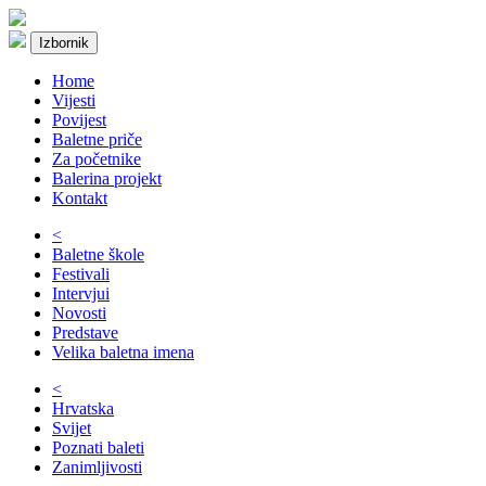
Izbornik
Home
Vijesti
Povijest
Baletne priče
Za početnike
Balerina projekt
Kontakt
<
Baletne škole
Festivali
Intervjui
Novosti
Predstave
Velika baletna imena
<
Hrvatska
Svijet
Poznati baleti
Zanimljivosti