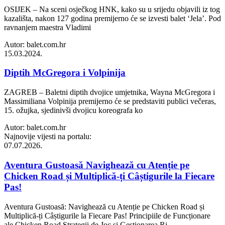
OSIJEK – Na sceni osječkog HNK, kako su u srijedu objavili iz tog
kazališta, nakon 127 godina premijerno će se izvesti balet ‘Jela’. Pod
ravnanjem maestra Vladimi
Autor: balet.com.hr
15.03.2024.
Diptih McGregora i Volpinija
ZAGREB – Baletni diptih dvojice umjetnika, Wayna McGregora i
Massimiliana Volpinija premijerno će se predstaviti publici večeras,
15. ožujka, sjedinivši dvojicu koreografa ko
Autor: balet.com.hr
Najnovije vijesti na portalu:
07.07.2026.
Aventura Gustoasă Navighează cu Atenție pe
Chicken Road și Multiplică-ți Câștigurile la Fiecare
Pas!
Aventura Gustoasă: Navighează cu Atenție pe Chicken Road și
Multiplică-ți Câștigurile la Fiecare Pas! Principiile de Funcționare
ale Chicken Road Strategii de Joc și Gestionarea Ri