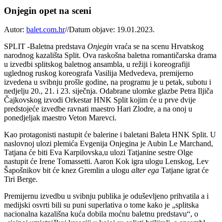
Onjegin opet na sceni
Autor:
balet.com.hr
//
Datum objave: 19.01.2023.
SPLIT -Baletna predstava
Onjegin
vraća se na scenu Hrvatskog
narodnog kazališta Split. Ova raskošna baletna romantičarska drama
u izvedbi splitskog baletnog ansambla, u režiji i koreografiji
uglednog ruskog koreografa Vasilija Medvedeva, premijerno
izvedena u svibnju prošle godine, na programu je u petak, subotu i
nedjelju 20., 21. i 23. siječnja. Odabrane ulomke glazbe Petra Iljiča
Čajkovskog izvodi Orkestar HNK Split kojim će u prve dvije
predstojeće izvedbe ravnati maestro Hari Zlodre, a na onoj u
ponedjeljak maestro Veton Marevci.
Kao protagonisti nastupit će balerine i baletani Baleta HNK Split. U
naslovnoj ulozi plemića Evgenija Onjegina je Aubin Le Marchand,
Tatjana će biti Eva Karpilovska,u ulozi Tatjanine sestre Olge
nastupit će Irene Tomassetti. Aaron Kok igra ulogu Lenskog, Lev
Šapošnikov bit će knez Gremlin a ulogu
alter ega
Tatjane igrat će
Tiri Berge.
Premijernu izvedbu u svibnju publika je oduševljeno prihvatila a i
medijski osvrti bili su puni superlativa o tome kako je „splitska
nacionalna kazališna kuća dobila moćnu baletnu predstavu“, o