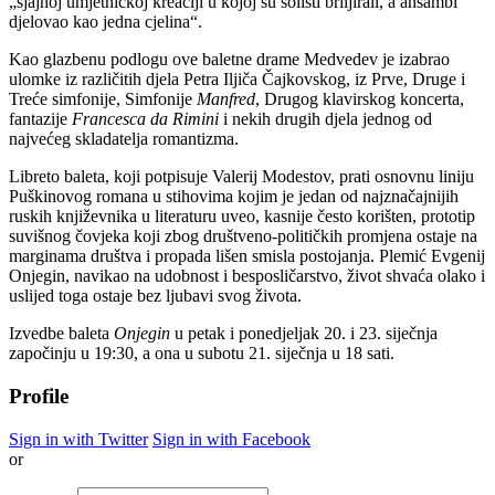
„sjajnoj umjetničkoj kreaciji u kojoj su solisti briljirali, a ansambl
djelovao kao jedna cjelina“.
Kao glazbenu podlogu ove baletne drame Medvedev je izabrao
ulomke iz različitih djela Petra Iljiča Čajkovskog, iz Prve, Druge i
Treće simfonije, Simfonije
Manfred
, Drugog klavirskog koncerta,
fantazije
Francesca da Rimini
i nekih drugih djela jednog od
najvećeg skladatelja romantizma.
Libreto baleta, koji potpisuje Valerij Modestov, prati osnovnu liniju
Puškinovog romana u stihovima kojim je jedan od najznačajnijih
ruskih književnika u literaturu uveo, kasnije često korišten, prototip
suvišnog čovjeka koji zbog društveno-političkih promjena ostaje na
marginama društva i propada lišen smisla postojanja. Plemić Evgenij
Onjegin, navikao na udobnost i besposličarstvo, život shvaća olako i
uslijed toga ostaje bez ljubavi svog života.
Izvedbe baleta
Onjegin
u petak i ponedjeljak 20. i 23. siječnja
započinju u 19:30, a ona u subotu 21. siječnja u 18 sati.
Profile
Sign in with Twitter
Sign in with Facebook
or