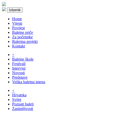
Izbornik
Home
Vijesti
Povijest
Baletne priče
Za početnike
Balerina projekt
Kontakt
<
Baletne škole
Festivali
Intervjui
Novosti
Predstave
Velika baletna imena
<
Hrvatska
Svijet
Poznati baleti
Zanimljivosti