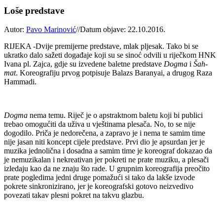
Loše predstave
Autor:
Pavo Marinović
//
Datum objave: 22.10.2016.
RIJEKA -Dvije premijerne predstave, mlak pljesak. Tako bi se
ukratko dalo sažeti događaje koji su se sinoć odvili u riječkom HNK
Ivana pl. Zajca, gdje su izvedene baletne predstave
Dogma
i
Šah-
mat
. Koreografiju prvog potpisuje Balazs Baranyai, a drugog Raza
Hammadi.
Dogma
nema temu. Riječ je o apstraktnom baletu koji bi publici
trebao omogućiti da uživa u vještinama plesača. No, to se nije
dogodilo. Priča je nedorečena, a zapravo je i nema te samim time
nije jasan niti koncept cijele predstave. Prvi dio je apsurdan jer je
muzika jednolična i dosadna a samim time je koreograf dokazao da
je nemuzikalan i nekreativan jer pokreti ne prate muziku, a plesači
izledaju kao da ne znaju što rade. U grupnim koreografija preočito
prate pogledima jedni druge pomažući si tako da lakše izvode
pokrete sinkronizirano, jer je koreografski gotovo neizvedivo
povezati takav plesni pokret na takvu glazbu.