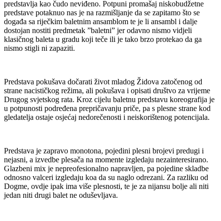
predstavlja kao čudo neviđeno. Potpuni promašaj niskobudžetne
predstave potaknuo nas je na razmišljanje da se zapitamo što se
događa sa riječkim baletnim ansamblom te je li ansambl i dalje
dostojan nostiti predmetak ”baletni” jer odavno nismo vidjeli
klasičnog baleta u gradu koji teče ili je tako brzo protekao da ga
nismo stigli ni zapaziti.
Predstava pokušava dočarati život mladog Židova zatočenog od
strane nacističkog režima, ali pokušava i opisati društvo za vrijeme
Drugog svjetskog rata. Kroz cijelu baletnu predstavu koreografija je
u potpunosti podređena prepričavanju priče, pa s plesne strane kod
gledatelja ostaje osjećaj nedorečenosti i neiskorištenog potencijala.
Predstava je zapravo monotona, pojedini plesni brojevi predugi i
nejasni, a izvedbe plesača na momente izgledaju nezainteresirano.
Glazbeni mix je nepreofesionalno napravljen, pa pojedine skladbe
odnosno valceri izgledaju koa da su naglo odrezani. Za razliku od
Dogme, ovdje ipak ima više plesnosti, te je za nijansu bolje ali niti
jedan niti drugi balet ne oduševljava.