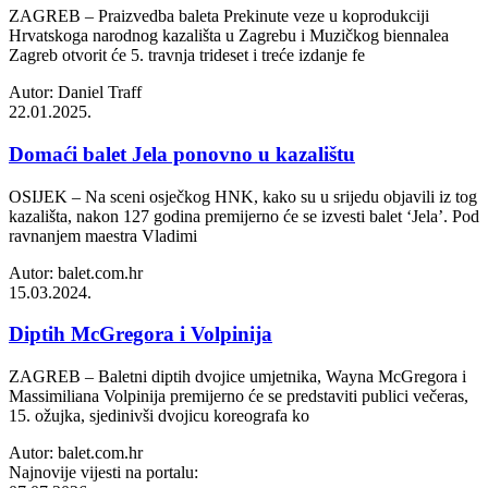
ZAGREB – Praizvedba baleta Prekinute veze u koprodukciji
Hrvatskoga narodnog kazališta u Zagrebu i Muzičkog biennalea
Zagreb otvorit će 5. travnja trideset i treće izdanje fe
Autor: Daniel Traff
22.01.2025.
Domaći balet Jela ponovno u kazalištu
OSIJEK – Na sceni osječkog HNK, kako su u srijedu objavili iz tog
kazališta, nakon 127 godina premijerno će se izvesti balet ‘Jela’. Pod
ravnanjem maestra Vladimi
Autor: balet.com.hr
15.03.2024.
Diptih McGregora i Volpinija
ZAGREB – Baletni diptih dvojice umjetnika, Wayna McGregora i
Massimiliana Volpinija premijerno će se predstaviti publici večeras,
15. ožujka, sjedinivši dvojicu koreografa ko
Autor: balet.com.hr
Najnovije vijesti na portalu: