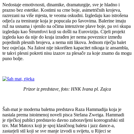
Nedostaje emotivnosti, dinamike, dramaturgije, sve je hladno i
prazno bez estetike. Kostimi su crne boje, asimetričnih krojeva,
razrezani na više mjesta, te veoma oskudni. Izgledaju kao istrošena
odjeća za treniranje koja je popucala po šavovima. Balerine imaju
ruž na usnama i sjenilo na očima intenzivne plave boje, pa svi skupa
izgledaju kao Štrumfovi koji su došli na Euroviziju. Cijeli projekt
izgleda kao da nije do kraja izrađen jer nema poveznice između
pojedinih plesnih brojeva, a nema niti likova. Jednom riječju balet
bez osjećaja. Na žalost nije iskorišten kapacitet nikoga iz ansambla,
te takvi plesni pokreti nisu izazov za plesače za koje znamo da mogu
puno bolje.
Prizor iz predstave, foto: HNK Ivana pl. Zajca
Šah-mat je moderna baletna predstava Raza Hammadija koja je
nastala prema istoimenoj noveli pisca Stefana Zweiga. Hammadi
je riječkoj publici predstavio davno zaboravljeni koreografski stil
tzv. Mat Matoxx koji je spoj klasičnog baleta i jazz dance-a,
zastarjeli stil koji se sve manje izvodi u svijetu, u Rijeci se