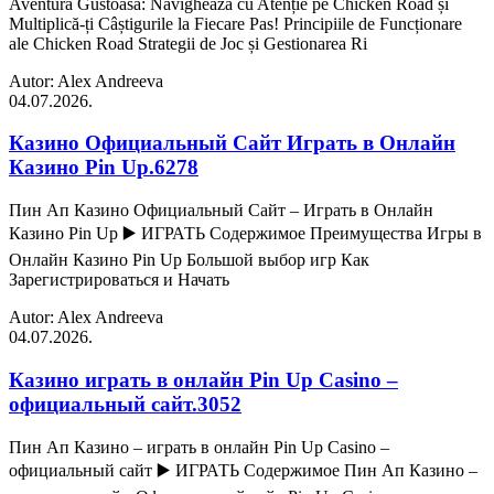
Aventura Gustoasă: Navighează cu Atenție pe Chicken Road și
Multiplică-ți Câștigurile la Fiecare Pas! Principiile de Funcționare
ale Chicken Road Strategii de Joc și Gestionarea Ri
Autor: Alex Andreeva
04.07.2026.
Казино Официальный Сайт Играть в Онлайн
Казино Pin Up.6278
Пин Ап Казино Официальный Сайт – Играть в Онлайн
Казино Pin Up ▶️ ИГРАТЬ Содержимое Преимущества Игры в
Онлайн Казино Pin Up Большой выбор игр Как
Зарегистрироваться и Начать
Autor: Alex Andreeva
04.07.2026.
Казино играть в онлайн Pin Up Casino –
официальный сайт.3052
Пин Ап Казино – играть в онлайн Pin Up Casino –
официальный сайт ▶️ ИГРАТЬ Содержимое Пин Ап Казино –