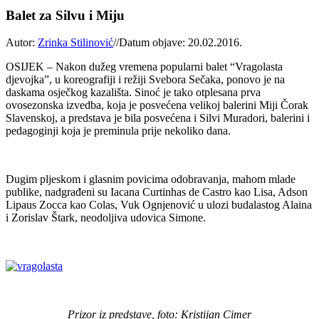
Balet za Silvu i Miju
Autor:
Zrinka Stilinović
//
Datum objave: 20.02.2016.
OSIJEK – Nakon dužeg vremena popularni balet “Vragolasta
djevojka”, u koreografiji i režiji Svebora Sečaka, ponovo je na
daskama osječkog kazališta. Sinoć je tako otplesana prva
ovosezonska izvedba, koja je posvećena velikoj balerini Miji Čorak
Slavenskoj, a predstava je bila posvećena i Silvi Muradori, balerini i
pedagoginji koja je preminula prije nekoliko dana.
Dugim pljeskom i glasnim povicima odobravanja, mahom mlade
publike, nadgrađeni su Iacana Curtinhas de Castro kao Lisa, Adson
Lipaus Zocca kao Colas, Vuk Ognjenović u ulozi budalastog Alaina
i Zorislav Štark, neodoljiva udovica Simone.
Prizor iz predstave, foto: Kristijan Cimer