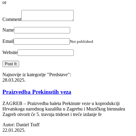
or
Comment
Name
Email
Not published
Website
Najnovije iz kategorije
"Predstave"
:
28.03.2025.
Praizvedba Prekinutih veza
ZAGREB – Praizvedba baleta Prekinute veze u koprodukciji
Hrvatskoga narodnog kazališta u Zagrebu i Muzičkog biennalea
Zagreb otvorit će 5. travnja trideset i treće izdanje fe
Autor: Daniel Traff
22.01.2025.