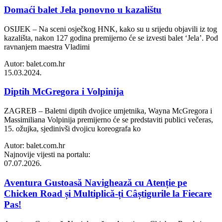
Domaći balet Jela ponovno u kazalištu
OSIJEK – Na sceni osječkog HNK, kako su u srijedu objavili iz tog
kazališta, nakon 127 godina premijerno će se izvesti balet ‘Jela’. Pod
ravnanjem maestra Vladimi
Autor: balet.com.hr
15.03.2024.
Diptih McGregora i Volpinija
ZAGREB – Baletni diptih dvojice umjetnika, Wayna McGregora i
Massimiliana Volpinija premijerno će se predstaviti publici večeras,
15. ožujka, sjedinivši dvojicu koreografa ko
Autor: balet.com.hr
Najnovije vijesti na portalu:
07.07.2026.
Aventura Gustoasă Navighează cu Atenție pe
Chicken Road și Multiplică-ți Câștigurile la Fiecare
Pas!