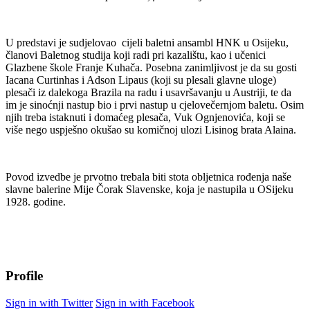
U predstavi je sudjelovao cijeli baletni ansambl HNK u Osijeku,
članovi Baletnog studija koji radi pri kazalištu, kao i učenici
Glazbene škole Franje Kuhača. Posebna zanimljivost je da su gosti
Iacana Curtinhas i Adson Lipaus (koji su plesali glavne uloge)
plesači iz dalekoga Brazila na radu i usavršavanju u Austriji, te da
im je sinoćnji nastup bio i prvi nastup u cjelovečernjom baletu. Osim
njih treba istaknuti i domaćeg plesača, Vuk Ognjenovića, koji se
više nego uspješno okušao su komičnoj ulozi Lisinog brata Alaina.
Povod izvedbe je prvotno trebala biti stota obljetnica rođenja naše
slavne balerine Mije Čorak Slavenske, koja je nastupila u OSijeku
1928. godine.
Profile
Sign in with Twitter
Sign in with Facebook