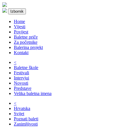
Izbornik
Home
Vijesti
Povijest
Baletne priče
Za početnike
Balerina projekt
Kontakt
<
Baletne škole
Festivali
Intervjui
Novosti
Predstave
Velika baletna imena
<
Hrvatska
Svijet
Poznati baleti
Zanimljivosti