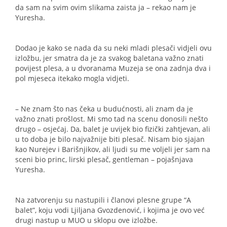
da sam na svim ovim slikama zaista ja – rekao nam je
Yuresha.
Dodao je kako se nada da su neki mladi plesači vidjeli ovu
izložbu, jer smatra da je za svakog baletana važno znati
povijest plesa, a u dvoranama Muzeja se ona zadnja dva i
pol mjeseca itekako mogla vidjeti.
– Ne znam što nas čeka u budućnosti, ali znam da je
važno znati prošlost. Mi smo tad na scenu donosili nešto
drugo – osjećaj. Da, balet je uvijek bio fizički zahtjevan, ali
u to doba je bilo najvažnije biti plesač. Nisam bio sjajan
kao Nurejev i Barišnjikov, ali ljudi su me voljeli jer sam na
sceni bio princ, lirski plesač, gentleman – pojašnjava
Yuresha.
Na zatvorenju su nastupili i članovi plesne grupe “A
balet”, koju vodi Ljiljana Gvozdenović, i kojima je ovo već
drugi nastup u MUO u sklopu ove izložbe.