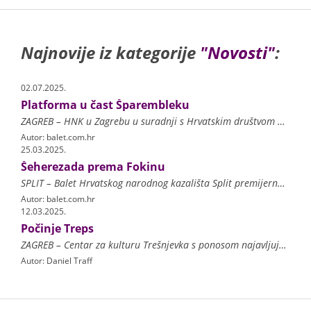
Najnovije iz kategorije
"Novosti"
:
02.07.2025.
Platforma u čast Šparembleku
ZAGREB – HNK u Zagrebu u suradnji s Hrvatskim društvom profesionalnih baletnih umjetnika, te odsjekom za kompoziciju i teoriju glazbe na Muzičkoj akademiji u Zagrebu pokrenul
Autor: balet.com.hr
25.03.2025.
Šeherezada prema Fokinu
SPLIT – Balet Hrvatskog narodnog kazališta Split premijerno će 27. ožujka izvesti baletnu predstavu Class Concert / Šeherezada. Class Concert koreografsko je djelo novog umje
Autor: balet.com.hr
12.03.2025.
Počinje Treps
ZAGREB – Centar za kulturu Trešnjevka s ponosom najavljuje 20. jubilarne susrete plesnih grupa TREPS, manifestaciju koja već dva desetljeća afirmira plesni izraz i plesnu umj
Autor: Daniel Traff