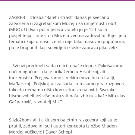
ZAGREB – Izložba “Balet i strast” danas je svečano
zatvorena u zagrebačkom Muzeju za umjetnost i obrt
(MUO). U dva i pol mjeseca vidjelo ju je 12 tisuća
posjetitelja, čime su u Muzeju veoma zadovoljni. Riječ je o
tematici koja u našoj zemlji nije tako masovno popularna,
pa je broj onih koji su vidjeli izloške zapravo jako velik.
– Svi ovi predmeti sada će ići u naše depoe. Pokušavamo
naći mogućnost da je prikažemo u Hrvatskoj, ali i
inozemstvu. Pregovaramo s nekim muzejima u Italiji,
Mađarskoj i Poljskoj, ali za sada su to samo prvi razgovori,
tako da nemamo ništa konkretno za najaviti. Svakako
bismo voljeli još više pokazati našu zbirku – kaže Miroslav
Gašparović, ravnatelj MUO.
S izložbom, ali i ciklusom baletnih razgovora koji su je
pratili, zadovoljni su i autori koncepta izložbe Mladen
Mordej Vučković i Davor Schopf.