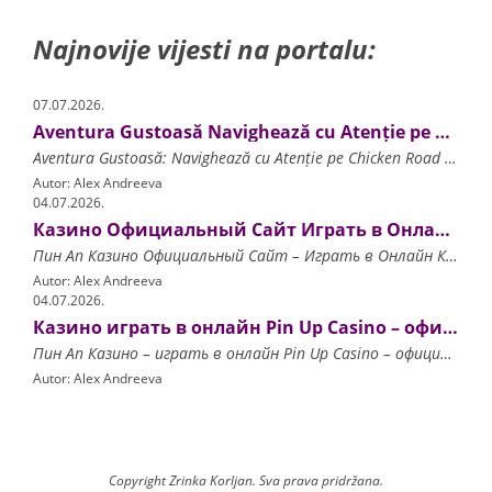
Najnovije vijesti na portalu:
07.07.2026.
Aventura Gustoasă Navighează cu Atenție pe Chicken Road și Multiplică-ți Câștigurile la Fiecare Pas!
Aventura Gustoasă: Navighează cu Atenție pe Chicken Road și Multiplică-ți Câștigurile la Fiecare Pas! Principiile de Funcționare ale Chicken Road Strategii de Joc și Gestionarea Ri
Autor: Alex Andreeva
04.07.2026.
Казино Официальный Сайт Играть в Онлайн Казино Pin Up.6278
Пин Ап Казино Официальный Сайт – Играть в Онлайн Казино Pin Up
Autor: Alex Andreeva
04.07.2026.
Казино играть в онлайн Pin Up Casino – официальный сайт.3052
Пин Ап Казино – играть в онлайн Pin Up Casino – официальный сайт
Autor: Alex Andreeva
Copyright Zrinka Korljan. Sva prava pridržana.