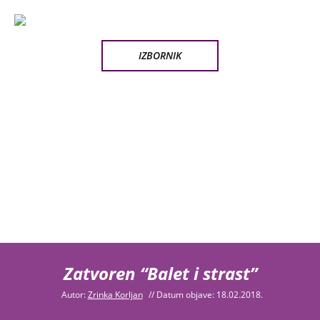
IZBORNIK
Zatvoren “Balet i strast”
Autor:
Zrinka Korljan
//
Datum objave: 18.02.2018.