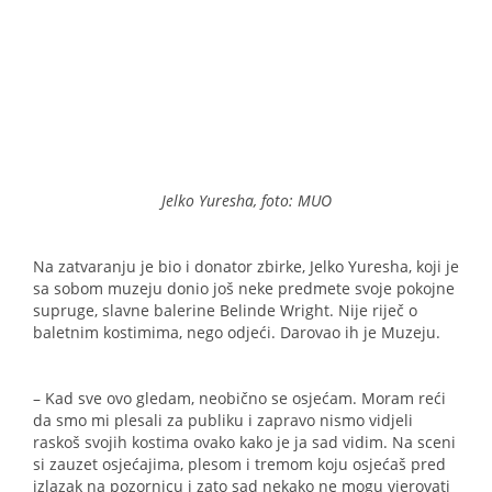
Jelko Yuresha, foto: MUO
Na zatvaranju je bio i donator zbirke, Jelko Yuresha, koji je
sa sobom muzeju donio još neke predmete svoje pokojne
supruge, slavne balerine Belinde Wright. Nije riječ o
baletnim kostimima, nego odjeći. Darovao ih je Muzeju.
– Kad sve ovo gledam, neobično se osjećam. Moram reći
da smo mi plesali za publiku i zapravo nismo vidjeli
raskoš svojih kostima ovako kako je ja sad vidim. Na sceni
si zauzet osjećajima, plesom i tremom koju osjećaš pred
izlazak na pozornicu i zato sad nekako ne mogu vjerovati