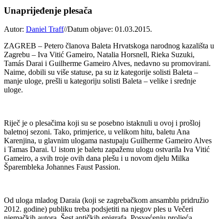
Unaprijeđenje plesača
Autor:
Daniel Traff
//
Datum objave: 01.03.2015.
ZAGREB – Petero članova Baleta Hrvatskoga narodnog kazališta u
Zagrebu – Iva Vitić Gameiro, Natalia Horsnell, Rieka Suzuki,
Tamás Darai i Guilherme Gameiro Alves, nedavno su promovirani.
Naime, dobili su više statuse, pa su iz kategorije solisti Baleta –
manje uloge, prešli u kategoriju solisti Baleta – velike i srednje
uloge.
Riječ je o plesačima koji su se posebno istaknuli u ovoj i prošloj
baletnoj sezoni. Tako, primjerice, u velikom hitu, baletu Ana
Karenjina, u glavnim ulogama nastupaju Guilherme Gameiro Alves
i Tamas Darai. U istom je baletu zapaženu ulogu ostvarila Iva Vitić
Gameiro, a svih troje ovih dana plešu i u novom djelu Milka
Šparembleka Johannes Faust Passion.
Od uloga mladog Daraia (koji se zagrebačkom ansamblu pridružio
2012. godine) publiku treba podsjetiti na njegov ples u Večeri
njemačkih autora, Šest antičkih epigrafa, Posvećenju proljeća,