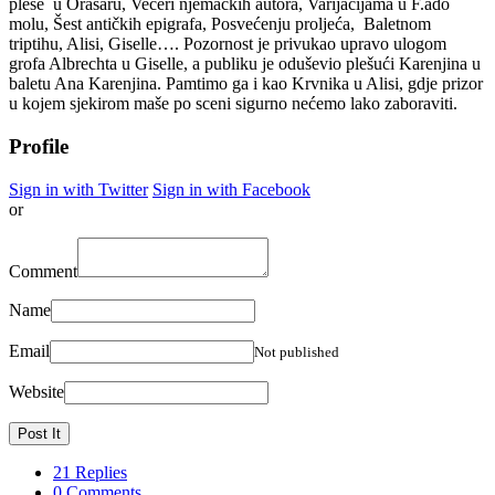
pleše u Orašaru, Večeri njemačkih autora, Varijacijama u F.ado
molu, Šest antičkih epigrafa, Posvećenju proljeća, Baletnom
triptihu, Alisi, Giselle…. Pozornost je privukao upravo ulogom
grofa Albrechta u Giselle, a publiku je oduševio plešući Karenjina u
baletu Ana Karenjina. Pamtimo ga i kao Krvnika u Alisi, gdje prizor
u kojem sjekirom maše po sceni sigurno nećemo lako zaboraviti.
Profile
Sign in with Twitter
Sign in with Facebook
or
Comment
Name
Email
Not published
Website
21 Replies
0 Comments