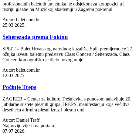
profesionalnih baletnih umjetnika, te odsjekom za kompoziciju i
teoriju glazbe na Muzičkoj akademiji u Zagrebu pokrenul
Autor: balet.com.hr
25.03.2025.
Šeherezada prema Fokinu
SPLIT – Balet Hrvatskog narodnog kazališta Split premijerno će 27.
ožujka izvesti baletnu predstavu Class Concert / Šeherezada. Class
Concert koreografsko je djelo novog umje
Autor: balet.com.hr
12.03.2025.
Počinje Treps
ZAGREB – Centar za kulturu Trešnjevka s ponosom najavljuje 20.
jubilarne susrete plesnih grupa TREPS, manifestaciju koja već dva
desetljeća afirmira plesni izraz i plesnu umj
Autor: Daniel Traff
Najnovije vijesti na portalu:
07.07.2026.