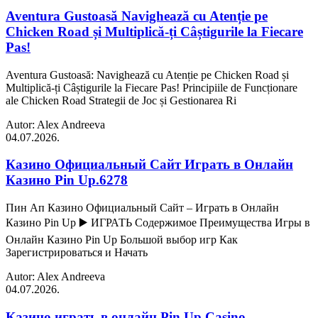
Aventura Gustoasă Navighează cu Atenție pe
Chicken Road și Multiplică-ți Câștigurile la Fiecare
Pas!
Aventura Gustoasă: Navighează cu Atenție pe Chicken Road și
Multiplică-ți Câștigurile la Fiecare Pas! Principiile de Funcționare
ale Chicken Road Strategii de Joc și Gestionarea Ri
Autor: Alex Andreeva
04.07.2026.
Казино Официальный Сайт Играть в Онлайн
Казино Pin Up.6278
Пин Ап Казино Официальный Сайт – Играть в Онлайн
Казино Pin Up ▶️ ИГРАТЬ Содержимое Преимущества Игры в
Онлайн Казино Pin Up Большой выбор игр Как
Зарегистрироваться и Начать
Autor: Alex Andreeva
04.07.2026.
Казино играть в онлайн Pin Up Casino –