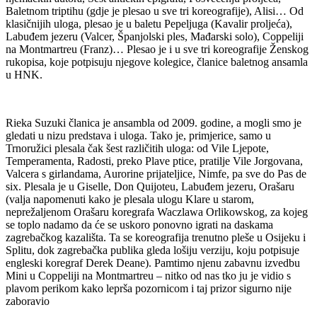
Baletnom triptihu (gdje je plesao u sve tri koreografije), Alisi… Od
klasičnijih uloga, plesao je u baletu Pepeljuga (Kavalir proljeća),
Labuđem jezeru (Valcer, Španjolski ples, Mađarski solo), Coppeliji
na Montmartreu (Franz)… Plesao je i u sve tri koreografije Ženskog
rukopisa, koje potpisuju njegove kolegice, članice baletnog ansamla
u HNK.
Rieka Suzuki članica je ansambla od 2009. godine, a mogli smo je
gledati u nizu predstava i uloga. Tako je, primjerice, samo u
Trnoružici plesala čak šest različitih uloga: od Vile Ljepote,
Temperamenta, Radosti, preko Plave ptice, pratilje Vile Jorgovana,
Valcera s girlandama, Aurorine prijateljice, Nimfe, pa sve do Pas de
six. Plesala je u Giselle, Don Quijoteu, Labuđem jezeru, Orašaru
(valja napomenuti kako je plesala ulogu Klare u starom,
neprežaljenom Orašaru koregrafa Waczlawa Orlikowskog, za kojeg
se toplo nadamo da će se uskoro ponovno igrati na daskama
zagrebačkog kazališta. Ta se koreografija trenutno pleše u Osijeku i
Splitu, dok zagrebačka publika gleda lošiju verziju, koju potpisuje
engleski koregraf Derek Deane). Pamtimo njenu zabavnu izvedbu
Mini u Coppeliji na Montmartreu – nitko od nas tko ju je vidio s
plavom perikom kako leprša pozornicom i taj prizor sigurno nije
zaboravio