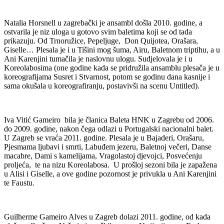
Natalia Horsnell u zagrebački je ansambl došla 2010. godine, a
ostvarila je niz uloga u gotovo svim baletima koji se od tada
prikazuju. Od Trnoružice, Pepeljuge, Don Quijotea, Orašara,
Giselle… Plesala je i u Tišini mog šuma, Airu, Baletnom triptihu, a u
Ani Karenjini tumačila je naslovnu ulogu. Sudjelovala je i u
Koreolabosima (one godine kada se pridružila ansamblu plesača je u
koreografijama Susret i Stvarnost, potom se godinu dana kasnije i
sama okušala u koreografiranju, postavivši na scenu Untitled).
Iva Vitić Gameiro bila je članica Baleta HNK u Zagrebu od 2006.
do 2009. godine, nakon čega odlazi u Portugalski nacionalni balet.
U Zagreb se vraća 2011. godine. Plesala je u Bajaderi, Orašaru,
Pjesmama ljubavi i smrti, Labuđem jezeru, Baletnoj večeri, Danse
macabre, Dami s kamelijama, Vragolastoj djevojci, Posvećenju
proljeća, te na nizu Koreolabosa. U prošloj sezoni bila je zapažena
u Alisi i Giselle, a ove godine pozornost je privukla u Ani Karenjini
te Faustu.
Guilherme Gameiro Alves u Zagreb dolazi 2011. godine, od kada