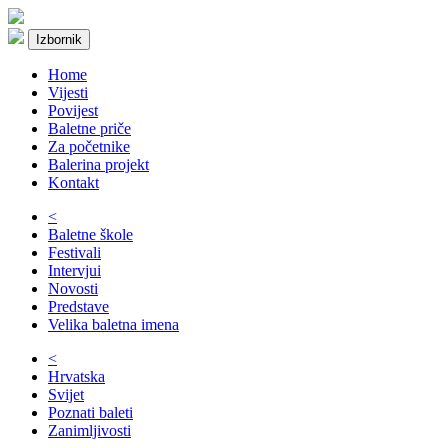
Izbornik
Home
Vijesti
Povijest
Baletne priče
Za početnike
Balerina projekt
Kontakt
<
Baletne škole
Festivali
Intervjui
Novosti
Predstave
Velika baletna imena
<
Hrvatska
Svijet
Poznati baleti
Zanimljivosti