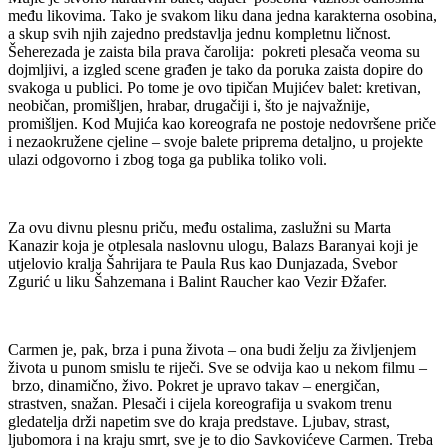
među likovima. Tako je svakom liku dana jedna karakterna osobina,
a skup svih njih zajedno predstavlja jednu kompletnu ličnost.
Šeherezada je zaista bila prava čarolija: pokreti plesača veoma su
dojmljivi, a izgled scene građen je tako da poruka zaista dopire do
svakoga u publici. Po tome je ovo tipičan Mujićev balet: kretivan,
neobičan, promišljen, hrabar, drugačiji i, što je najvažnije,
promišljen. Kod Mujića kao koreografa ne postoje nedovršene priče
i nezaokružene cjeline – svoje balete priprema detaljno, u projekte
ulazi odgovorno i zbog toga ga publika toliko voli.
Za ovu divnu plesnu priču, među ostalima, zaslužni su Marta
Kanazir koja je otplesala naslovnu ulogu, Balazs Baranyai koji je
utjelovio kralja Šahrijara te Paula Rus kao Dunjazada, Svebor
Zgurić u liku Šahzemana i Balint Raucher kao Vezir Đžafer.
Carmen je, pak, brza i puna života – ona budi želju za življenjem
života u punom smislu te riječi. Sve se odvija kao u nekom filmu –
brzo, dinamično, živo. Pokret je upravo takav – energičan,
strastven, snažan. Plesači i cijela koreografija u svakom trenu
gledatelja drži napetim sve do kraja predstave. Ljubav, strast,
ljubomora i na kraju smrt, sve je to dio Savkovićeve Carmen. Treba