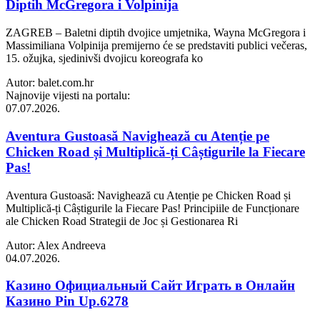
Diptih McGregora i Volpinija
ZAGREB – Baletni diptih dvojice umjetnika, Wayna McGregora i
Massimiliana Volpinija premijerno će se predstaviti publici večeras,
15. ožujka, sjedinivši dvojicu koreografa ko
Autor: balet.com.hr
Najnovije vijesti na portalu:
07.07.2026.
Aventura Gustoasă Navighează cu Atenție pe
Chicken Road și Multiplică-ți Câștigurile la Fiecare
Pas!
Aventura Gustoasă: Navighează cu Atenție pe Chicken Road și
Multiplică-ți Câștigurile la Fiecare Pas! Principiile de Funcționare
ale Chicken Road Strategii de Joc și Gestionarea Ri
Autor: Alex Andreeva
04.07.2026.
Казино Официальный Сайт Играть в Онлайн
Казино Pin Up.6278