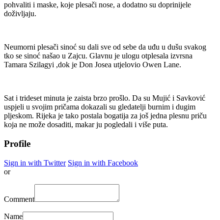
pohvaliti i maske, koje plesači nose, a dodatno su doprinijele
doživljaju.
Neumorni plesači sinoć su dali sve od sebe da uđu u dušu svakog
tko se sinoć našao u Zajcu. Glavnu je ulogu otplesala izvrsna
Tamara Szilagyi ,dok je Don Josea utjelovio Owen Lane.
Sat i trideset minuta je zaista brzo prošlo. Da su Mujić i Savković
uspjeli u svojim pričama dokazali su gledatelji burnim i dugim
pljeskom. Rijeka je tako postala bogatija za još jedna plesnu priču
koja ne može dosaditi, makar ju pogledali i više puta.
Profile
Sign in with Twitter
Sign in with Facebook
or
Comment
Name