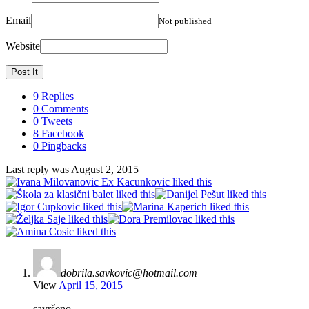
Email
Not published
Website
9 Replies
0 Comments
0 Tweets
8 Facebook
0 Pingbacks
Last reply was August 2, 2015
dobrila.savkovic@hotmail.com
View
April 15, 2015
savršeno