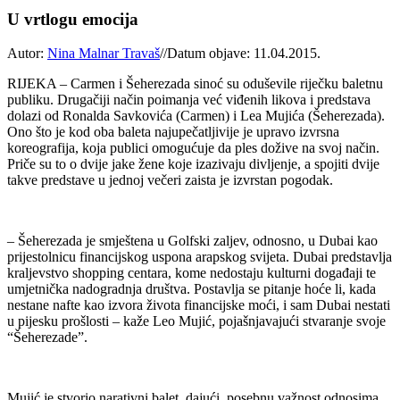
U vrtlogu emocija
Autor:
Nina Malnar Travaš
//
Datum objave: 11.04.2015.
RIJEKA – Carmen i Šeherezada sinoć su oduševile riječku baletnu
publiku. Drugačiji način poimanja već viđenih likova i predstava
dolazi od Ronalda Savkovića (Carmen) i Lea Mujića (Šeherezada).
Ono što je kod oba baleta najupečatljivije je upravo izvrsna
koreografija, koja publici omogućuje da ples dožive na svoj način.
Priče su to o dvije jake žene koje izazivaju divljenje, a spojiti dvije
takve predstave u jednoj večeri zaista je izvrstan pogodak.
– Šeherezada je smještena u Golfski zaljev, odnosno, u Dubai kao
prijestolnicu financijskog uspona arapskog svijeta. Dubai predstavlja
kraljevstvo shopping centara, kome nedostaju kulturni događaji te
umjetnička nadogradnja društva. Postavlja se pitanje hoće li, kada
nestane nafte kao izvora života financijske moći, i sam Dubai nestati
u pijesku prošlosti – kaže Leo Mujić, pojašnjavajući stvaranje svoje
“Šeherezade”.
Mujić je stvorio narativni balet, dajući posebnu važnost odnosima