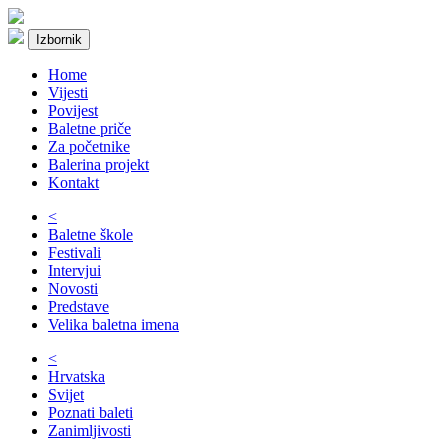
Izbornik
Home
Vijesti
Povijest
Baletne priče
Za početnike
Balerina projekt
Kontakt
<
Baletne škole
Festivali
Intervjui
Novosti
Predstave
Velika baletna imena
<
Hrvatska
Svijet
Poznati baleti
Zanimljivosti