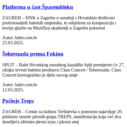
Platforma u čast Šparembleku
ZAGREB – HNK u Zagrebu u suradnji s Hrvatskim društvom
profesionalnih baletnih umjetnika, te odsjekom za kompoziciju i
teoriju glazbe na Muzičkoj akademiji u Zagrebu pokrenul
Autor: balet.com.hr
25.03.2025.
Šeherezada prema Fokinu
SPLIT – Balet Hrvatskog narodnog kazališta Split premijerno će 27.
ožujka izvesti baletnu predstavu Class Concert / Šeherezada. Class
Concert koreografsko je djelo novog umje
Autor: balet.com.hr
12.03.2025.
Počinje Treps
ZAGREB – Centar za kulturu Trešnjevka s ponosom najavljuje 20.
jubilarne susrete plesnih grupa TREPS, manifestaciju koja već dva
desetljeća afirmira plesni izraz i plesnu umj