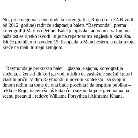
No, prije nego na scenu dođe ta koreografija, Rojo (koja ENB vodi
od 2012. godine) radit će adaptaciju baleta “Raymonda”, prema
koreografiji Mariusa Petipe. Balet je opisala kao veoma važan, no
nažalost se rijetko izvodi i nije na repertoarima engleskih kazališta.
Bit će premijerno izveden 15. listopada u Manchesteru, a nakon toga
kreće na malu turneju zemljom.
– Raymonda je prekrasan balet – glazba je sjajna, koreografija
složena, a ženski lik koji ga vodi mislim da zaslužuje snažniji glas i
vlastitu priču. Vidim Raymondu u novom kontekstu i sa svojim
timom radim na tome da ona bude posebna i da inspirira publiku –
rekla je Rojo, najavivši još kako će u sezoni koja je pred nama na
scenu postaviti i radove Williama Forsythea i Akhrama Khana.