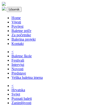
Izbornik
Home
Vijesti
Povijest
Baletne priče
Za početnike
Balerina projekt
Kontakt
<
Baletne škole
Festivali
Intervjui
Novosti
Predstave
Velika baletna imena
<
Hrvatska
Svijet
Poznati baleti
Zanimljivosti