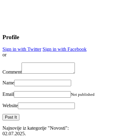
Profile
Sign in with Twitter
Sign in with Facebook
or
Comment
Name
Email
Not published
Website
Najnovije iz kategorije
"Novosti"
:
02.07.2025.