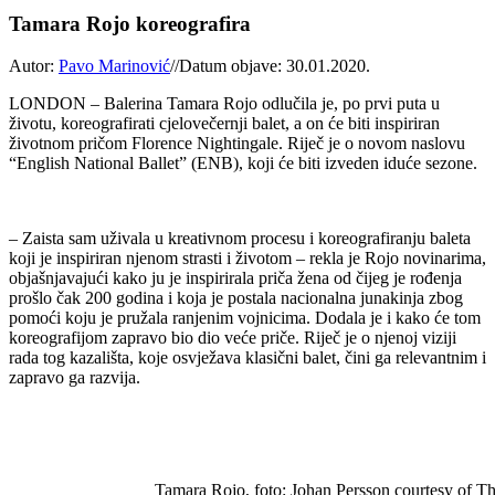
Tamara Rojo koreografira
Autor:
Pavo Marinović
//
Datum objave: 30.01.2020.
LONDON – Balerina Tamara Rojo odlučila je, po prvi puta u
životu, koreografirati cjelovečernji balet, a on će biti inspiriran
životnom pričom Florence Nightingale. Riječ je o novom naslovu
“English National Ballet” (ENB), koji će biti izveden iduće sezone.
– Zaista sam uživala u kreativnom procesu i koreografiranju baleta
koji je inspiriran njenom strasti i životom – rekla je Rojo novinarima,
objašnjavajući kako ju je inspirirala priča žena od čijeg je rođenja
prošlo čak 200 godina i koja je postala nacionalna junakinja zbog
pomoći koju je pružala ranjenim vojnicima. Dodala je i kako će tom
koreografijom zapravo bio dio veće priče. Riječ je o njenoj viziji
rada tog kazališta, koje osvježava klasični balet, čini ga relevantnim i
zapravo ga razvija.
Tamara Rojo, foto: Johan Persson courtesy of The R