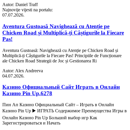
Autor: Daniel Traff
Najnovije vijesti na portalu:
07.07.2026.
Aventura Gustoasă Navighează cu Atenție pe
Chicken Road și Multiplică-ți Câștigurile la Fiecare
Pas!
Aventura Gustoasă: Navighează cu Atenție pe Chicken Road și
Multiplică-ți Câștigurile la Fiecare Pas! Principiile de Funcționare
ale Chicken Road Strategii de Joc și Gestionarea Ri
Autor: Alex Andreeva
04.07.2026.
Казино Официальный Сайт Играть в Онлайн
Казино Pin Up.6278
Пин Ап Казино Официальный Сайт – Играть в Онлайн
Казино Pin Up ▶️ ИГРАТЬ Содержимое Преимущества Игры в
Онлайн Казино Pin Up Большой выбор игр Как
Зарегистрироваться и Начать