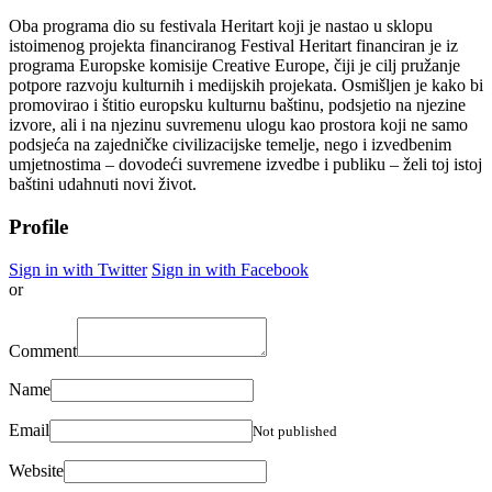
Oba programa dio su festivala Heritart koji je nastao u sklopu
istoimenog projekta financiranog Festival Heritart financiran je iz
programa Europske komisije Creative Europe, čiji je cilj pružanje
potpore razvoju kulturnih i medijskih projekata. Osmišljen je kako bi
promovirao i štitio europsku kulturnu baštinu, podsjetio na njezine
izvore, ali i na njezinu suvremenu ulogu kao prostora koji ne samo
podsjeća na zajedničke civilizacijske temelje, nego i izvedbenim
umjetnostima – dovodeći suvremene izvedbe i publiku – želi toj istoj
baštini udahnuti novi život.
Profile
Sign in with Twitter
Sign in with Facebook
or
Comment
Name
Email
Not published
Website