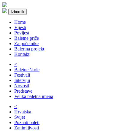
Izbornik
Home
Vijesti
Povijest
Baletne priče
Za početnike
Balerina projekt
Kontakt
<
Baletne škole
Festivali
Intervjui
Novosti
Predstave
Velika baletna imena
<
Hrvatska
Svijet
Poznati baleti
Zanimljivosti