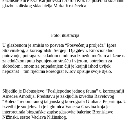
kazališne kuće Eva Karpilovska i Aaron Kok na posebno skladanu
glazbu splitskog skladatelja Mirka Krstičevića.
Foto: ilustracija
U glazbenom je smislu to posveta “Posvećenju proljeća” Igora
Stravinskog, a koreografski Sergeju Djagilevu. Emocionalno
putovanje, potraga za skladom u odnosu između muškarca i žene na
zajedničkom putu ispunjenom strašću i vjerom, potrebom za
slobodom i onom za pripadanjem čiji je krajnji ishod uvijek
nepoznat – tim riječima koreograf Kirov opisuje svoje djelo.
Slijedilo je Debussjevo “Poslijepodne jednog fauna” u koreografiji
Amedea Amodija. Predstavu je zaključila izvedba Ravelovog
“Bolera” renomiranog talijanskog koreografa Giuliana Peparinija. U
izvedbi je sudjelovala je i glumica Vanessa Gravina koja je
interpretirala biografske zapise glasovite balerine Bronislawe
Nižinski, sestre Vaclava Nižinskog.