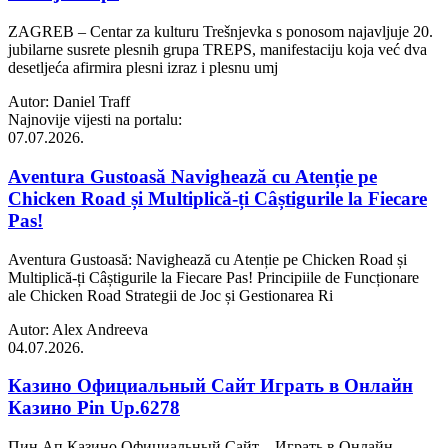
ZAGREB – Centar za kulturu Trešnjevka s ponosom najavljuje 20.
jubilarne susrete plesnih grupa TREPS, manifestaciju koja već dva
desetljeća afirmira plesni izraz i plesnu umj
Autor: Daniel Traff
Najnovije vijesti na portalu:
07.07.2026.
Aventura Gustoasă Navighează cu Atenție pe
Chicken Road și Multiplică-ți Câștigurile la Fiecare
Pas!
Aventura Gustoasă: Navighează cu Atenție pe Chicken Road și
Multiplică-ți Câștigurile la Fiecare Pas! Principiile de Funcționare
ale Chicken Road Strategii de Joc și Gestionarea Ri
Autor: Alex Andreeva
04.07.2026.
Казино Официальный Сайт Играть в Онлайн
Казино Pin Up.6278
Пин Ап Казино Официальный Сайт – Играть в Онлайн