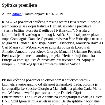
Splitska premijera
Autor:
admin
//
Datum objave: 07.07.2019.
RIM – Na pozornici antičkog rimskog teatra Ostia Antica 6. srpnja
premijerno je, u sklopu festivala Heritart, izvedena predstava
“Plesna baština: Posveta Đagiljevu i Nižinskom”. Nastala u
koprodukciji Hrvatskog narodnog kazališta Split i talijanske plesne
trupe Compagnia Daniele Cipriani predstavu čine četiri djela nastala
na glazbu Claudea Debussyja, Mirka Krstičevića, Mauricea Ravela i
Carl Maria von Webera koje su autorski potpisali koreografi
Amedeo Amodio, Igor Kirov, Giorgio Mancini i Giuliano Peparini.
Predstava je dio međunarodnog projekta Heritart, koji financira
Europska komisija. Ista će predstava biti izvedena 29. Srpnja u
sklopu 65. Splitskog ljeta u amfiteatru antičke Salone.
Plesnu večer na pozornici na otvorenom u antičkom teatru 25
kilometara jugozapadno od glavnog talijanskog grada, otvorila je
koreografija Le Spectre Giorgio-a Mancinija na glazbu Carla Maria
von Webera u izvedbi para solista trupe Daniele Cipriani
Entertainment. The Rite of Atlantis na koreografiju ravnatelja Baleta
HNK Split Igora Kirova izveli su solisti Baleta splitske nacionalne