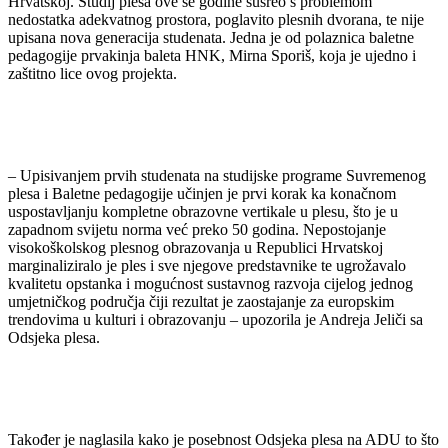
Hrvatskoj. Studij plesa ove se godine susreo s problemom
nedostatka adekvatnog prostora, poglavito plesnih dvorana, te nije
upisana nova generacija studenata. Jedna je od polaznica baletne
pedagogije prvakinja baleta HNK, Mirna Sporiš, koja je ujedno i
zaštitno lice ovog projekta.
– Upisivanjem prvih studenata na studijske programe Suvremenog
plesa i Baletne pedagogije učinjen je prvi korak ka konačnom
uspostavljanju kompletne obrazovne vertikale u plesu, što je u
zapadnom svijetu norma već preko 50 godina. Nepostojanje
visokoškolskog plesnog obrazovanja u Republici Hrvatskoj
marginaliziralo je ples i sve njegove predstavnike te ugrožavalo
kvalitetu opstanka i mogućnost sustavnog razvoja cijelog jednog
umjetničkog područja čiji rezultat je zaostajanje za europskim
trendovima u kulturi i obrazovanju – upozorila je Andreja Jeliči sa
Odsjeka plesa.
Također je naglasila kako je posebnost Odsjeka plesa na ADU to što