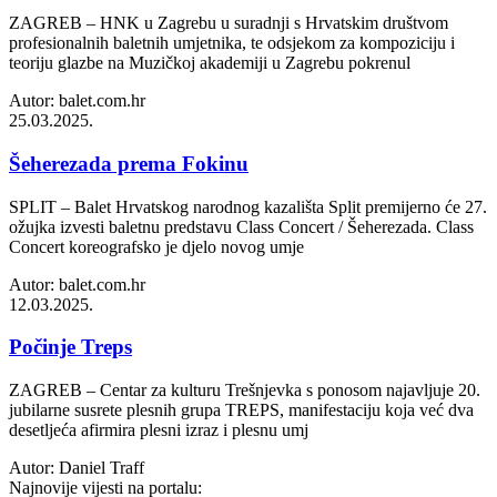
ZAGREB – HNK u Zagrebu u suradnji s Hrvatskim društvom
profesionalnih baletnih umjetnika, te odsjekom za kompoziciju i
teoriju glazbe na Muzičkoj akademiji u Zagrebu pokrenul
Autor: balet.com.hr
25.03.2025.
Šeherezada prema Fokinu
SPLIT – Balet Hrvatskog narodnog kazališta Split premijerno će 27.
ožujka izvesti baletnu predstavu Class Concert / Šeherezada. Class
Concert koreografsko je djelo novog umje
Autor: balet.com.hr
12.03.2025.
Počinje Treps
ZAGREB – Centar za kulturu Trešnjevka s ponosom najavljuje 20.
jubilarne susrete plesnih grupa TREPS, manifestaciju koja već dva
desetljeća afirmira plesni izraz i plesnu umj
Autor: Daniel Traff
Najnovije vijesti na portalu: