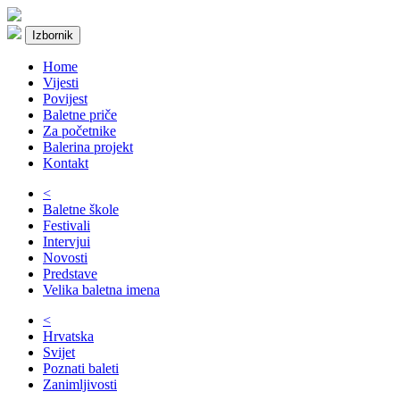
Izbornik
Home
Vijesti
Povijest
Baletne priče
Za početnike
Balerina projekt
Kontakt
<
Baletne škole
Festivali
Intervjui
Novosti
Predstave
Velika baletna imena
<
Hrvatska
Svijet
Poznati baleti
Zanimljivosti