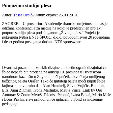
Pomozimo studiju plesa
Autor:
Tessa Uroić
//
Datum objave: 25.09.2014.
ZAGREB – U prostorima Akademije dramske umjetnosti danas je
održana konferencija za medije na kojoj je predstavljen projekt
potpore studiju plesa pod sloganom „Život je ples.“ Projekt je
pokrenula tvrtka ENTI-ŠPORT d.o.o. povodom svog 20 rođendana
i deset godina postojanja dućana NTS sportswear.
Dvanaest poznatih hrvatskih dizajnera i kostimografa dizajnirat će
špice koje će biti prodane na aukciji 10. prosinca u Hrvatskom
narodnom kazalištu u Zagrebu uoči početka izvođenja omiljenog
božićnog baleta Orašar. Tako će ljubitelji baleta moći kupiti špice
kojima su novo ruho dali Alan Hranitelj, Silvio Vujičić, Boudoir,
Elfs, Juraj Zigman, Ivona Martinko, Matija Vuica, Link by Ogi
Antunac & Zoran Mrvoš, Dženisa Pecotić, Ivana Bakal, Mario Miše
i Boris Pavlin, a svi prihodi bit će uplaćeni u Fond za inozemne
pedagoge.