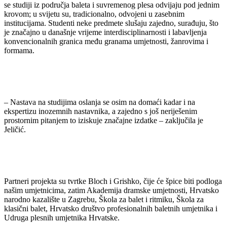
se studiji iz područja baleta i suvremenog plesa odvijaju pod jednim
krovom; u svijetu su, tradicionalno, odvojeni u zasebnim
institucijama. Studenti neke predmete slušaju zajedno, surađuju, što
je značajno u današnje vrijeme interdisciplinarnosti i labavljenja
konvencionalnih granica među granama umjetnosti, žanrovima i
formama.
– Nastava na studijima oslanja se osim na domaći kadar i na
ekspertizu inozemnih nastavnika, a zajedno s još neriješenim
prostornim pitanjem to iziskuje značajne izdatke – zaključila je
Jeličić.
Partneri projekta su tvrtke Bloch i Grishko, čije će špice biti podloga
našim umjetnicima, zatim Akademija dramske umjetnosti, Hrvatsko
narodno kazalište u Zagrebu, Škola za balet i ritmiku, Škola za
klasični balet, Hrvatsko društvo profesionalnih baletnih umjetnika i
Udruga plesnih umjetnika Hrvatske.