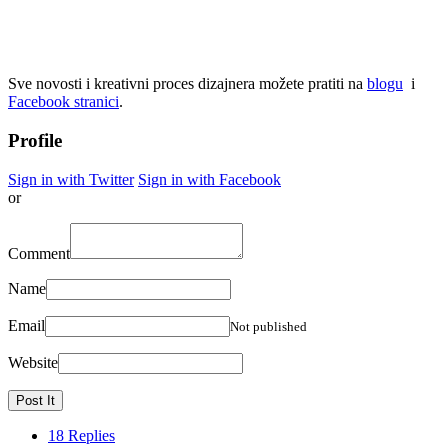
Sve novosti i kreativni proces dizajnera možete pratiti na
blogu
i
Facebook stranici
.
Profile
Sign in with Twitter
Sign in with Facebook
or
Comment
Name
Email
Not published
Website
18 Replies