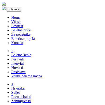
Izbornik
Home
Vijesti
Povijest
Baletne priče
Za početnike
Balerina projekt
Kontakt
<
Baletne škole
Festivali
Intervjui
Novosti
Predstave
Velika baletna imena
<
Hrvatska
Svijet
Poznati baleti
Zanimljivosti