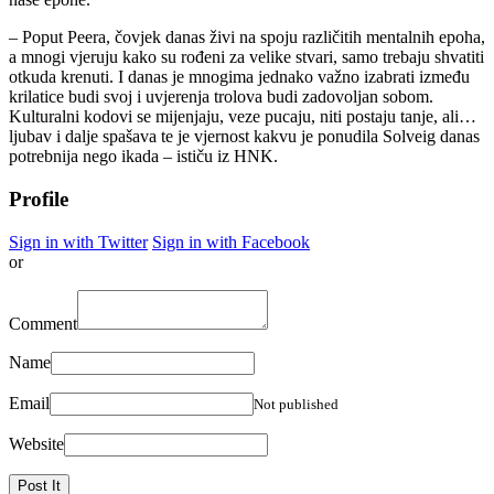
– Poput Peera, čovjek danas živi na spoju različitih mentalnih epoha,
a mnogi vjeruju kako su rođeni za velike stvari, samo trebaju shvatiti
otkuda krenuti. I danas je mnogima jednako važno izabrati između
krilatice budi svoj i uvjerenja trolova budi zadovoljan sobom.
Kulturalni kodovi se mijenjaju, veze pucaju, niti postaju tanje, ali…
ljubav i dalje spašava te je vjernost kakvu je ponudila Solveig danas
potrebnija nego ikada – ističu iz HNK.
Profile
Sign in with Twitter
Sign in with Facebook
or
Comment
Name
Email
Not published
Website