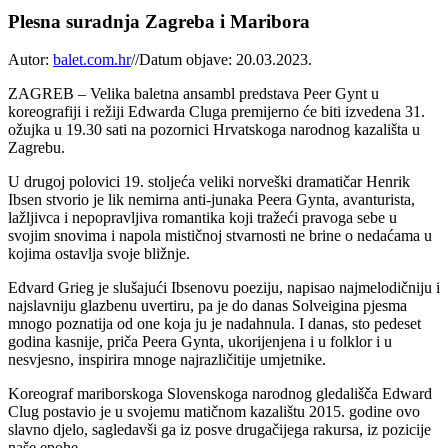
Plesna suradnja Zagreba i Maribora
Autor:
balet.com.hr
//
Datum objave: 20.03.2023.
ZAGREB – Velika baletna ansambl predstava Peer Gynt u
koreografiji i režiji Edwarda Cluga premijerno će biti izvedena 31.
ožujka u 19.30 sati na pozornici Hrvatskoga narodnog kazališta u
Zagrebu.
U drugoj polovici 19. stoljeća veliki norveški dramatičar Henrik
Ibsen stvorio je lik nemirna anti-junaka Peera Gynta, avanturista,
lažljivca i nepopravljiva romantika koji tražeći pravoga sebe u
svojim snovima i napola mističnoj stvarnosti ne brine o nedaćama u
kojima ostavlja svoje bližnje.
Edvard Grieg je slušajući Ibsenovu poeziju, napisao najmelodičniju i
najslavniju glazbenu uvertiru, pa je do danas Solveigina pjesma
mnogo poznatija od one koja ju je nadahnula. I danas, sto pedeset
godina kasnije, priča Peera Gynta, ukorijenjena i u folklor i u
nesvjesno, inspirira mnoge najrazličitije umjetnike.
Koreograf mariborskoga Slovenskoga narodnog gledališča Edward
Clug postavio je u svojemu matičnom kazalištu 2015. godine ovo
slavno djelo, sagledavši ga iz posve drugačijega rakursa, iz pozicije
naše epohe.