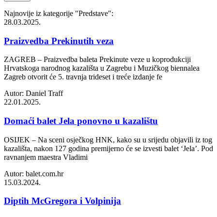
Najnovije iz kategorije
"Predstave"
:
28.03.2025.
Praizvedba Prekinutih veza
ZAGREB – Praizvedba baleta Prekinute veze u koprodukciji
Hrvatskoga narodnog kazališta u Zagrebu i Muzičkog biennalea
Zagreb otvorit će 5. travnja trideset i treće izdanje fe
Autor: Daniel Traff
22.01.2025.
Domaći balet Jela ponovno u kazalištu
OSIJEK – Na sceni osječkog HNK, kako su u srijedu objavili iz tog
kazališta, nakon 127 godina premijerno će se izvesti balet ‘Jela’. Pod
ravnanjem maestra Vladimi
Autor: balet.com.hr
15.03.2024.
Diptih McGregora i Volpinija