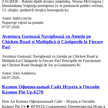
ZAGREB – Baletni diptih dvojice umjetnika, Wayna McGregora i
Massimiliana Volpinija premijerno će se predstaviti publici večeras,
15. ožujka, sjedinivši dvojicu koreografa ko
Autor: balet.com.hr
Najnovije vijesti na portalu:
07.07.2026.
Aventura Gustoasă Navighează cu Atenție pe
Chicken Road și Multiplică-ți Câștigurile la Fiecare
Pas!
Aventura Gustoasă: Navighează cu Atenție pe Chicken Road și
Multiplică-ți Câștigurile la Fiecare Pas! Principiile de Funcționare
ale Chicken Road Strategii de Joc și Gestionarea Ri
Autor: Alex Andreeva
04.07.2026.
Казино Официальный Сайт Играть в Онлайн
Казино Pin Up.6278
Пин Ап Казино Официальный Сайт – Играть в Онлайн
Казино Pin Up ▶️ ИГРАТЬ Содержимое Преимущества Игры в