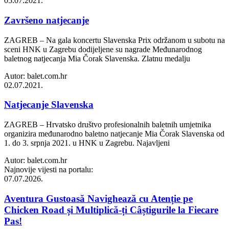
05.07.2021.
Završeno natjecanje
ZAGREB – Na gala koncertu Slavenska Prix održanom u subotu na
sceni HNK u Zagrebu dodijeljene su nagrade Međunarodnog
baletnog natjecanja Mia Čorak Slavenska. Zlatnu medalju
Autor: balet.com.hr
02.07.2021.
Natjecanje Slavenska
ZAGREB – Hrvatsko društvo profesionalnih baletnih umjetnika
organizira međunarodno baletno natjecanje Mia Čorak Slavenska od
1. do 3. srpnja 2021. u HNK u Zagrebu. Najavljeni
Autor: balet.com.hr
Najnovije vijesti na portalu:
07.07.2026.
Aventura Gustoasă Navighează cu Atenție pe
Chicken Road și Multiplică-ți Câștigurile la Fiecare
Pas!