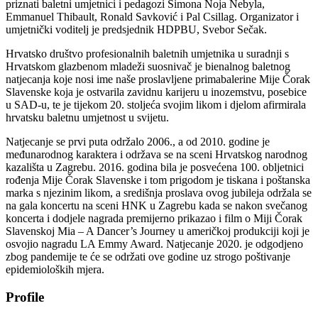
priznati baletni umjetnici i pedagozi Simona Noja Nebyla,
Emmanuel Thibault, Ronald Savković i Pal Csillag. Organizator i
umjetnički voditelj je predsjednik HDPBU, Svebor Sečak.
Hrvatsko društvo profesionalnih baletnih umjetnika u suradnji s
Hrvatskom glazbenom mladeži suosnivač je bienalnog baletnog
natjecanja koje nosi ime naše proslavljene primabalerine Mije Čorak
Slavenske koja je ostvarila zavidnu karijeru u inozemstvu, posebice
u SAD-u, te je tijekom 20. stoljeća svojim likom i djelom afirmirala
hrvatsku baletnu umjetnost u svijetu.
Natjecanje se prvi puta održalo 2006., a od 2010. godine je
međunarodnog karaktera i održava se na sceni Hrvatskog narodnog
kazališta u Zagrebu. 2016. godina bila je posvećena 100. obljetnici
rođenja Mije Čorak Slavenske i tom prigodom je tiskana i poštanska
marka s njezinim likom, a središnja proslava ovog jubileja održala se
na gala koncertu na sceni HNK u Zagrebu kada se nakon svečanog
koncerta i dodjele nagrada premijerno prikazao i film o Miji Čorak
Slavenskoj Mia – A Dancer’s Journey u američkoj produkciji koji je
osvojio nagradu LA Emmy Award. Natjecanje 2020. je odgodjeno
zbog pandemije te će se održati ove godine uz strogo poštivanje
epidemioloških mjera.
Profile