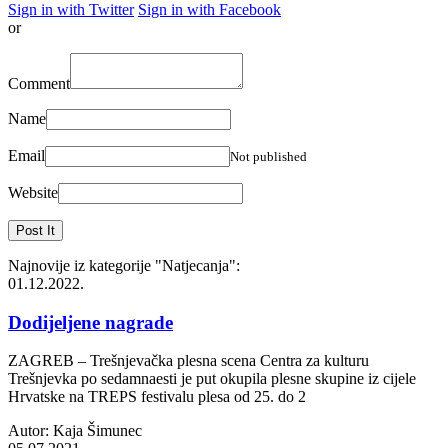
Sign in with Twitter
Sign in with Facebook
or
Comment
Name
Email
Not published
Website
Najnovije iz kategorije
"Natjecanja"
:
01.12.2022.
Dodijeljene nagrade
ZAGREB – Trešnjevačka plesna scena Centra za kulturu
Trešnjevka po sedamnaesti je put okupila plesne skupine iz cijele
Hrvatske na TREPS festivalu plesa od 25. do 2
Autor: Kaja Šimunec