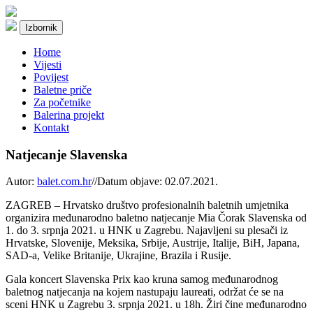
Izbornik
Home
Vijesti
Povijest
Baletne priče
Za početnike
Balerina projekt
Kontakt
Natjecanje Slavenska
Autor:
balet.com.hr
//
Datum objave: 02.07.2021.
ZAGREB – Hrvatsko društvo profesionalnih baletnih umjetnika
organizira međunarodno baletno natjecanje Mia Čorak Slavenska od
1. do 3. srpnja 2021. u HNK u Zagrebu. Najavljeni su plesači iz
Hrvatske, Slovenije, Meksika, Srbije, Austrije, Italije, BiH, Japana,
SAD-a, Velike Britanije, Ukrajine, Brazila i Rusije.
Gala koncert Slavenska Prix kao kruna samog međunarodnog
baletnog natjecanja na kojem nastupaju laureati, održat će se na
sceni HNK u Zagrebu 3. srpnja 2021. u 18h. Žiri čine međunarodno