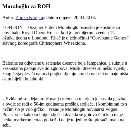
Moralıoğlu za ROH
Autor:
Zrinka Korljan
//
Datum objave: 20.03.2018.
LONDON – Dizajner Erdem Moralıoğlu osmislio je kostime za
novi balet Royal Opera House, koji je premijerno izveden 15.
ožujka tjedna u Londonu. Riječ je o jednočinki “Corybantic Games”
slavnog koreografa Christophera Wheeldona.
Balerine su odjevene u satenske dresove boje šampanjca, a suknje u
kaskadama padaju sve do zglobova. Muški dresovi su nešto svjetliji,
zbog čega plesači na prvi pogled djeluju kao da na sebi nemaju ništa
osim bijelih hulahupki.
– Sviđa mi se ideja proučavanja vremena u kojem je nastala glazba,
a ovdje se radi o 50-im godinama prošlog stoljeća, i kombinirati to s
nečim što je vrlo grčko – rekao je Moralıoğlu novinarki Vogue.
Pojasnio je kako su linije odjeće takve da se gotovo čini kao da je
netko markerom crtao po koži i da je to jedino što plesači imaju na
sebi.