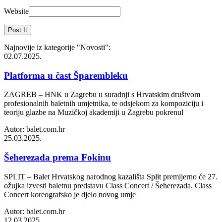
Website
Najnovije iz kategorije
"Novosti"
:
02.07.2025.
Platforma u čast Šparembleku
ZAGREB – HNK u Zagrebu u suradnji s Hrvatskim društvom
profesionalnih baletnih umjetnika, te odsjekom za kompoziciju i
teoriju glazbe na Muzičkoj akademiji u Zagrebu pokrenul
Autor: balet.com.hr
25.03.2025.
Šeherezada prema Fokinu
SPLIT – Balet Hrvatskog narodnog kazališta Split premijerno će 27.
ožujka izvesti baletnu predstavu Class Concert / Šeherezada. Class
Concert koreografsko je djelo novog umje
Autor: balet.com.hr
12.03.2025.