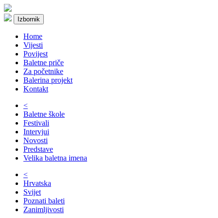
Izbornik
Home
Vijesti
Povijest
Baletne priče
Za početnike
Balerina projekt
Kontakt
<
Baletne škole
Festivali
Intervjui
Novosti
Predstave
Velika baletna imena
<
Hrvatska
Svijet
Poznati baleti
Zanimljivosti