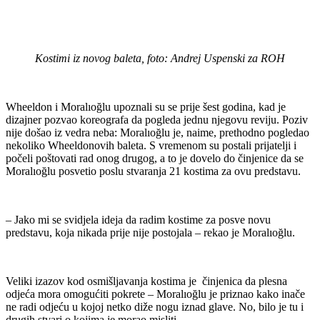
Kostimi iz novog baleta, foto: Andrej Uspenski za ROH
Wheeldon i Moralıoğlu upoznali su se prije šest godina, kad je
dizajner pozvao koreografa da pogleda jednu njegovu reviju. Poziv
nije došao iz vedra neba: Moralıoğlu je, naime, prethodno pogledao
nekoliko Wheeldonovih baleta. S vremenom su postali prijatelji i
počeli poštovati rad onog drugog, a to je dovelo do činjenice da se
Moralıoğlu posvetio poslu stvaranja 21 kostima za ovu predstavu.
– Jako mi se svidjela ideja da radim kostime za posve novu
predstavu, koja nikada prije nije postojala – rekao je Moralıoğlu.
Veliki izazov kod osmišljavanja kostima je činjenica da plesna
odjeća mora omogućiti pokrete – Moralıoğlu je priznao kako inače
ne radi odjeću u kojoj netko diže nogu iznad glave. No, bilo je tu i
drugih stvari o kojima je morao misliti.