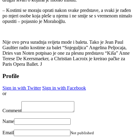
– Kostimi se moraju oprati nakon svake predstave, a svaki je rađen
po mjeri osobe koja pleše u njemu i ne smije se s vremenom nimalo
opustiti – pojasnio je Moralıoğlu.
Nije ovo prva suradnja svijeta mode i baleta. Tako je Jean Paul
Gaultier radio kostime za balet “Snjeguljica” Angelina Peljocaja,
Dries van Noten potpisao je one za plesnu predstavu “Kiša” Anne
Terese De Keersmaeker, a Christian Lacroix je kreirao pačke za
Paris Opera Ballet. J
Profile
Sign in with Twitter
Sign in with Facebook
or
Comment
Name
Email
Not published