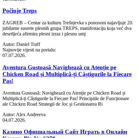
Počinje Treps
ZAGREB – Centar za kulturu Trešnjevka s ponosom najavljuje 20.
jubilarne susrete plesnih grupa TREPS, manifestaciju koja već dva
desetljeća afirmira plesni izraz i plesnu umj
Autor: Daniel Traff
Najnovije vijesti na portalu:
07.07.2026.
Aventura Gustoasă Navighează cu Atenție pe
Chicken Road și Multiplică-ți Câștigurile la Fiecare
Pas!
Aventura Gustoasă: Navighează cu Atenție pe Chicken Road și
Multiplică-ți Câștigurile la Fiecare Pas! Principiile de Funcționare
ale Chicken Road Strategii de Joc și Gestionarea Ri
Autor: Alex Andreeva
04.07.2026.
Казино Официальный Сайт Играть в Онлайн