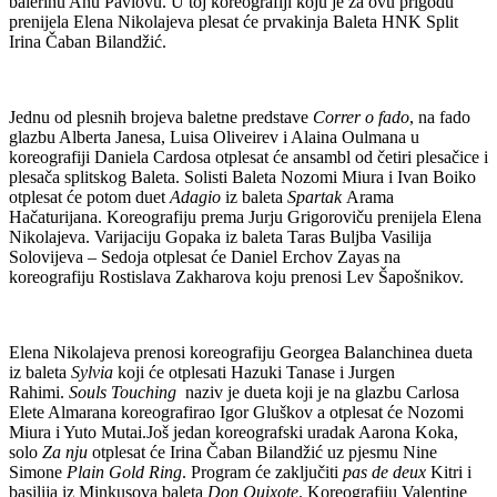
balerinu Anu Pavlovu. U toj koreografiji koju je za ovu prigodu
prenijela Elena Nikolajeva plesat će prvakinja Baleta HNK Split
Irina Čaban Bilandžić.
Jednu od plesnih brojeva baletne predstave
Correr o fado
, na fado
glazbu Alberta Janesa, Luisa Oliveirev i Alaina Oulmana u
koreografiji Daniela Cardosa otplesat će ansambl od četiri plesačice i
plesača splitskog Baleta. Solisti Baleta Nozomi Miura i Ivan Boiko
otplesat će potom duet
Adagio
iz baleta
Spartak
Arama
Hačaturijana. Koreografiju prema Jurju Grigoroviču prenijela Elena
Nikolajeva. Varijaciju Gopaka iz baleta Taras Buljba Vasilija
Solovijeva – Sedoja otplesat će Daniel Erchov Zayas na
koreografiju Rostislava Zakharova koju prenosi Lev Šapošnikov.
Elena Nikolajeva prenosi koreografiju Georgea Balanchinea dueta
iz baleta
Sylvia
koji će otplesati Hazuki Tanase i Jurgen
Rahimi.
Souls Touching
naziv je dueta koji je na glazbu Carlosa
Elete Almarana koreografirao Igor Gluškov a otplesat će Nozomi
Miura i Yuto Mutai.Još jedan koreografski uradak Aarona Koka,
solo
Za nju
otplesat će Irina Čaban Bilandžić uz pjesmu Nine
Simone
Plain Gold Ring
. Program će zaključiti
pas de deux
Kitri i
basilija iz Minkusova baleta
Don Quixote
. Koreografiju Valentine