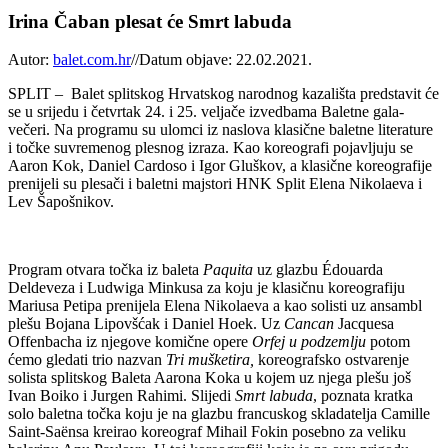
Irina Čaban plesat će Smrt labuda
Autor:
balet.com.hr
//
Datum objave: 22.02.2021.
SPLIT – Balet splitskog Hrvatskog narodnog kazališta predstavit će
se u srijedu i četvrtak 24. i 25. veljače izvedbama Baletne gala-
večeri. Na programu su ulomci iz naslova klasične baletne literature
i točke suvremenog plesnog izraza. Kao koreografi pojavljuju se
Aaron Kok, Daniel Cardoso i Igor Gluškov, a klasične koreografije
prenijeli su plesači i baletni majstori HNK Split Elena Nikolaeva i
Lev Šapošnikov.
Program otvara točka iz baleta
Paquita
uz glazbu Édouarda
Deldeveza i Ludwiga Minkusa za koju je klasičnu koreografiju
Mariusa Petipa prenijela Elena Nikolaeva a kao solisti uz ansambl
plešu Bojana Lipovšćak i Daniel Hoek. Uz
Cancan
Jacquesa
Offenbacha iz njegove komične opere
Orfej u podzemlju
potom
ćemo gledati trio nazvan
Tri mušketira,
koreografsko ostvarenje
solista splitskog Baleta Aarona Koka u kojem uz njega plešu još
Ivan Boiko i Jurgen Rahimi. Slijedi
Smrt labuda
, poznata kratka
solo baletna točka koju je na glazbu francuskog skladatelja Camille
Saint-Saënsa kreirao koreograf Mihail Fokin posebno za veliku