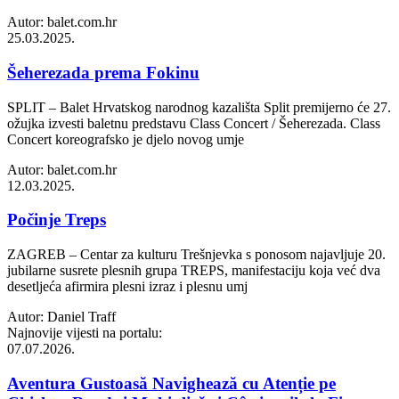
Autor: balet.com.hr
25.03.2025.
Šeherezada prema Fokinu
SPLIT – Balet Hrvatskog narodnog kazališta Split premijerno će 27.
ožujka izvesti baletnu predstavu Class Concert / Šeherezada. Class
Concert koreografsko je djelo novog umje
Autor: balet.com.hr
12.03.2025.
Počinje Treps
ZAGREB – Centar za kulturu Trešnjevka s ponosom najavljuje 20.
jubilarne susrete plesnih grupa TREPS, manifestaciju koja već dva
desetljeća afirmira plesni izraz i plesnu umj
Autor: Daniel Traff
Najnovije vijesti na portalu:
07.07.2026.
Aventura Gustoasă Navighează cu Atenție pe