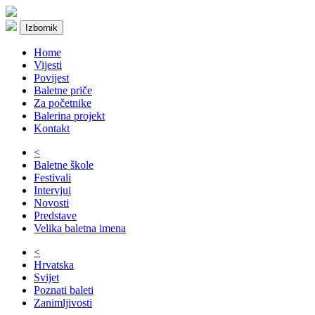
Izbornik
Home
Vijesti
Povijest
Baletne priče
Za početnike
Balerina projekt
Kontakt
<
Baletne škole
Festivali
Intervjui
Novosti
Predstave
Velika baletna imena
<
Hrvatska
Svijet
Poznati baleti
Zanimljivosti