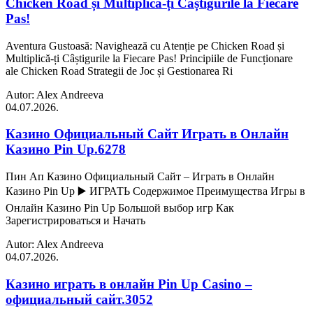
Chicken Road și Multiplică-ți Câștigurile la Fiecare
Pas!
Aventura Gustoasă: Navighează cu Atenție pe Chicken Road și
Multiplică-ți Câștigurile la Fiecare Pas! Principiile de Funcționare
ale Chicken Road Strategii de Joc și Gestionarea Ri
Autor: Alex Andreeva
04.07.2026.
Казино Официальный Сайт Играть в Онлайн
Казино Pin Up.6278
Пин Ап Казино Официальный Сайт – Играть в Онлайн
Казино Pin Up ▶️ ИГРАТЬ Содержимое Преимущества Игры в
Онлайн Казино Pin Up Большой выбор игр Как
Зарегистрироваться и Начать
Autor: Alex Andreeva
04.07.2026.
Казино играть в онлайн Pin Up Casino –
официальный сайт.3052