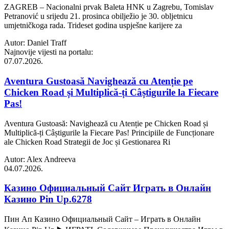
ZAGREB – Nacionalni prvak Baleta HNK u Zagrebu, Tomislav
Petranović u srijedu 21. prosinca obilježio je 30. obljetnicu
umjetničkoga rada. Trideset godina uspješne karijere za
Autor: Daniel Traff
Najnovije vijesti na portalu:
07.07.2026.
Aventura Gustoasă Navighează cu Atenție pe
Chicken Road și Multiplică-ți Câștigurile la Fiecare
Pas!
Aventura Gustoasă: Navighează cu Atenție pe Chicken Road și
Multiplică-ți Câștigurile la Fiecare Pas! Principiile de Funcționare
ale Chicken Road Strategii de Joc și Gestionarea Ri
Autor: Alex Andreeva
04.07.2026.
Казино Официальный Сайт Играть в Онлайн
Казино Pin Up.6278
Пин Ап Казино Официальный Сайт – Играть в Онлайн