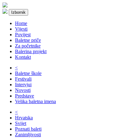
Izbornik
Home
Vijesti
Povijest
Baletne priče
Za početnike
Balerina projekt
Kontakt
<
Baletne škole
Festivali
Intervjui
Novosti
Predstave
Velika baletna imena
<
Hrvatska
Svijet
Poznati baleti
Zanimljivosti