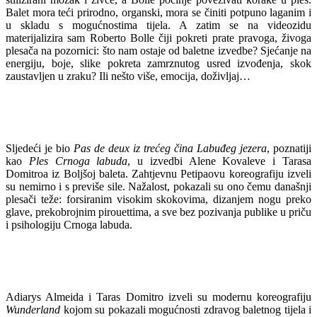
Balet mora teći prirodno, organski, mora se činiti potpuno laganim i
u skladu s mogućnostima tijela. A zatim se na videozidu
materijalizira sam Roberto Bolle čiji pokreti prate pravoga, živoga
plesača na pozornici: što nam ostaje od baletne izvedbe? Sjećanje na
energiju, boje, slike pokreta zamrznutog usred izvođenja, skok
zaustavljen u zraku? Ili nešto više, emocija, doživljaj…
Sljedeći je bio
Pas de deux iz trećeg čina Labuđeg jezera
, poznatiji
kao
Ples Crnoga labuda
, u izvedbi Alene Kovaleve i Tarasa
Domitroa iz Boljšoj baleta. Zahtjevnu Petipaovu koreografiju izveli
su nemirno i s previše sile. Nažalost, pokazali su ono čemu današnji
plesači teže: forsiranim visokim skokovima, dizanjem nogu preko
glave, prekobrojnim pirouettima, a sve bez pozivanja publike u priču
i psihologiju Crnoga labuda.
Adiarys Almeida i Taras Domitro izveli su modernu koreografiju
Wunderland
kojom su pokazali mogućnosti zdravog baletnog tijela i