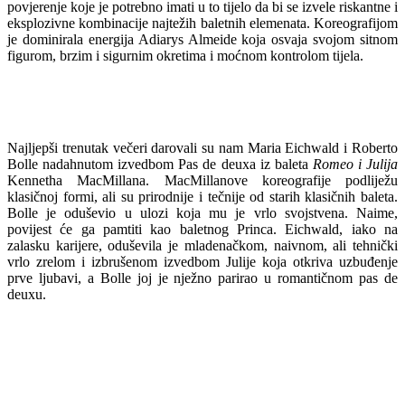
povjerenje koje je potrebno imati u to tijelo da bi se izvele riskantne i
eksplozivne kombinacije najtežih baletnih elemenata. Koreografijom
je dominirala energija Adiarys Almeide koja osvaja svojom sitnom
figurom, brzim i sigurnim okretima i moćnom kontrolom tijela.
Najljepši trenutak večeri darovali su nam Maria Eichwald i Roberto
Bolle nadahnutom izvedbom Pas de deuxa iz baleta
Romeo i Julija
Kennetha MacMillana. MacMillanove koreografije podliježu
klasičnoj formi, ali su prirodnije i tečnije od starih klasičnih baleta.
Bolle je oduševio u ulozi koja mu je vrlo svojstvena. Naime,
povijest će ga pamtiti kao baletnog Princa. Eichwald, iako na
zalasku karijere, oduševila je mladenačkom, naivnom, ali tehnički
vrlo zrelom i izbrušenom izvedbom Julije koja otkriva uzbuđenje
prve ljubavi, a Bolle joj je nježno parirao u romantičnom pas de
deuxu.