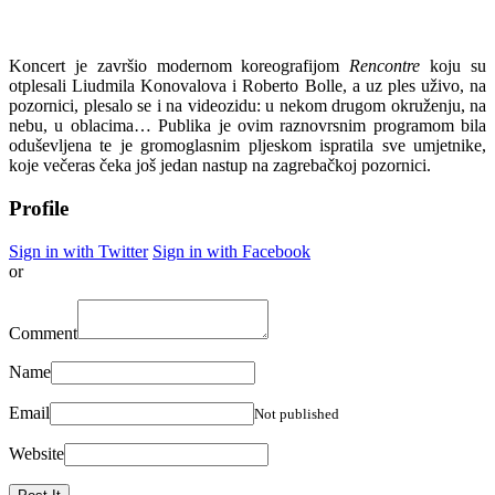
Koncert je završio modernom koreografijom
Rencontre
koju su
otplesali Liudmila Konovalova i Roberto Bolle, a uz ples uživo, na
pozornici, plesalo se i na videozidu: u nekom drugom okruženju, na
nebu, u oblacima… Publika je ovim raznovrsnim programom bila
oduševljena te je gromoglasnim pljeskom ispratila sve umjetnike,
koje večeras čeka još jedan nastup na zagrebačkoj pozornici.
Profile
Sign in with Twitter
Sign in with Facebook
or
Comment
Name
Email
Not published
Website