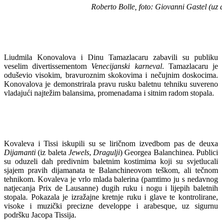
Roberto Bolle, foto: Giovanni Gastel (uz doz
Liudmila Konovalova i Dinu Tamazlacaru zabavili su publiku
veselim divertissementom
Venecijanski karneval
. Tamazlacaru je
oduševio visokim, bravuroznim skokovima i nečujnim doskocima.
Konovalova je demonstrirala pravu rusku baletnu tehniku suvereno
vladajući najtežim balansima, promenadama i sitnim radom stopala.
Kovaleva i Tissi iskupili su se liričnom izvedbom pas de deuxa
Dijamanti
(iz baleta
Jewels
,
Dragulji
) Georgea Balanchinea. Publici
su oduzeli dah predivnim baletnim kostimima koji su svjetlucali
sjajem pravih dijamanata te Balanchineovom teškom, ali tečnom
tehnikom. Kovaleva je vrlo mlada balerina (pamtimo ju s nedavnog
natjecanja Prix de Lausanne) dugih ruku i nogu i lijepih baletnih
stopala. Pokazala je izražajne kretnje ruku i glave te kontrolirane,
visoke i muzički precizne developpe i arabesque, uz sigurnu
podršku Jacopa Tissija.