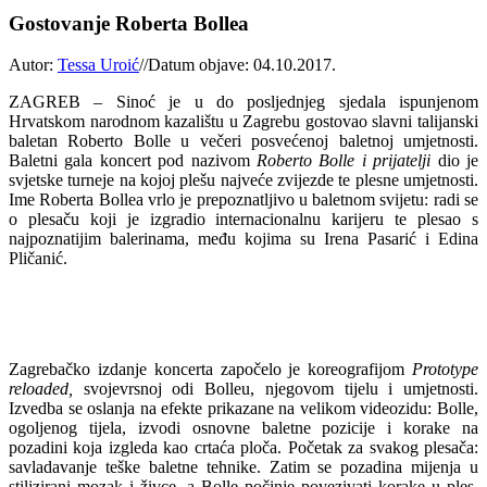
Gostovanje Roberta Bollea
Autor:
Tessa Uroić
//
Datum objave: 04.10.2017.
ZAGREB – Sinoć je u do posljednjeg sjedala ispunjenom
Hrvatskom narodnom kazalištu u Zagrebu gostovao slavni talijanski
baletan Roberto Bolle u večeri posvećenoj baletnoj umjetnosti.
Baletni gala koncert pod nazivom
Roberto Bolle i prijatelji
dio je
svjetske turneje na kojoj plešu najveće zvijezde te plesne umjetnosti.
Ime Roberta Bollea vrlo je prepoznatljivo u baletnom svijetu: radi se
o plesaču koji je izgradio internacionalnu karijeru te plesao s
najpoznatijim balerinama, među kojima su Irena Pasarić i Edina
Pličanić.
Zagrebačko izdanje koncerta započelo je koreografijom
Prototype
reloaded,
svojevrsnoj odi Bolleu, njegovom tijelu i umjetnosti.
Izvedba se oslanja na efekte prikazane na velikom videozidu: Bolle,
ogoljenog tijela, izvodi osnovne baletne pozicije i korake na
pozadini koja izgleda kao crtaća ploča. Početak za svakog plesača:
savladavanje teške baletne tehnike. Zatim se pozadina mijenja u
stilizirani mozak i živce, a Bolle počinje povezivati korake u ples.