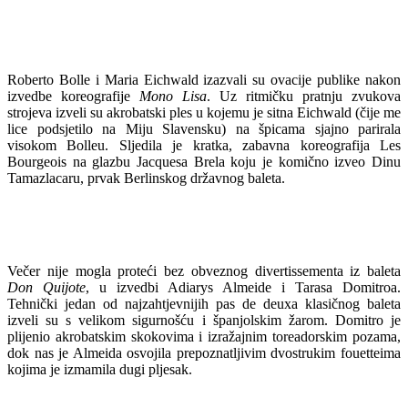
Roberto Bolle i Maria Eichwald izazvali su ovacije publike nakon
izvedbe koreografije
Mono Lisa
. Uz ritmičku pratnju zvukova
strojeva izveli su akrobatski ples u kojemu je sitna Eichwald (čije me
lice podsjetilo na Miju Slavensku) na špicama sjajno parirala
visokom Bolleu. Sljedila je kratka, zabavna koreografija Les
Bourgeois na glazbu Jacquesa Brela koju je komično izveo Dinu
Tamazlacaru, prvak Berlinskog državnog baleta.
Večer nije mogla proteći bez obveznog divertissementa iz baleta
Don Quijote
, u izvedbi Adiarys Almeide i Tarasa Domitroa.
Tehnički jedan od najzahtjevnijih pas de deuxa klasičnog baleta
izveli su s velikom sigurnošću i španjolskim žarom. Domitro je
plijenio akrobatskim skokovima i izražajnim toreadorskim pozama,
dok nas je Almeida osvojila prepoznatljivim dvostrukim fouetteima
kojima je izmamila dugi pljesak.