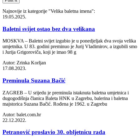
Najnovije iz kategorije
"Velika baletna imena"
:
19.05.2025.
Baletni svijet ostao bez dva velikana
MOSKVA – Baletni svijet izgubio je u ponedjeljak dva svoja velika
umjetnika. U 83. godini preminuo je Jurij Vladimirov, a izgubili smo
i Jurija Grigoroviča, koji je imao 98 g
Autor: Zrinka Korljan
17.08.2023.
Preminula Suzana Bačić
ZAGREB – U srijedu je preminula istaknuta baletna umjetnica i
dugogodišnja članica Baleta HNK u Zagrebu, balerina i baletna
majstorica Suzana Bačić. Rođena je 1962. u Zagrebu
Autor: balet.com.hr
22.12.2022.
Petranović proslavio 30. obljetnicu rada