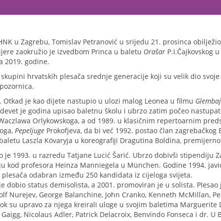
NK u Zagrebu, Tomislav Petranović u srijedu 21. prosinca obilježio
ijere zaokružio je izvedbom Princa u baletu
Orašar
P.I.Čajkovskog u
 2019. godine.
kupini hrvatskih plesača srednje genera­cije koji su velik dio svoje 
 pozornica.
. Otkad je kao dijete nastupio u ulozi malog Leonea u filmu
Glembaj
devet je godina upisao baletnu školu i ubrzo zatim počeo nastupat
aczlawa Orlykowskoga, a od 1989. u klasičnim repertoarnim pre
oga,
Pepeljuge
Prokofjeva, da bi već 1992. postao član zagrebačkog 
 baletu Laszla Kövaryja u koreografiji Dragutina Boldina, premijer
ao je 1993. u razredu Tatjane Lucić Šarić. Ubrzo dobivši stipendiju 
u kod profesora Heinza Manniegela u München. Godine 1994. javio
o plesača odabran između 250 kandidata iz cijeloga svijeta.
e dobio status demisolista, a 2001. promoviran je u solista. Plesao
dolf Nurejev, George Balanchine, John Cranko, Kenneth McMillan, Pe
dok su upravo za njega kreirali uloge u svojim baletima Marguerit
e Gaigg, Nicolaus Adler, Patrick Delacroix, Benvindo Fonseca i dr. U