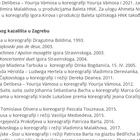
 Delibesa – Yourija Vàmosa u koreografiji Yourija Vàmosa i 2021. z
 Vladimira Malakhova, u produkcijama Baleta HNK. Za ulogu Ahmeta 
 koreografiji Igora Kirova i produkciji Baleta splitskoga HNK tako
og kazališta u Zagrebu
a u koreografiji Dragutina Boldina, 1993.
ajkovski pas de deux,
2003.
nchinea / Apolon musagète
Igora Stravinskoga, 2003.
 Koncertantni duet
Igora Stravinskoga, 2004.
nja
Mladena Tarbuka u koreografiji Dinka Bogdanića, 15. IV. 2005.
da Hèrolda – Ludwiga Hertela u koreografiji Vladimira Derevianka,
a Čajkovskoga u koreografiji i režiji Dereka Deanea, 2011.
a Delibesa – Yourija Vàmosa u koreografiji Yourija Vàmosa, 2012.
uita, suita, suita
Johanna Sebastiana Bacha u koreografiji Marca Go
a u koreografiji Iraide Lukašove prema koreografiji Jeana Corallija
a
Tomislava Olivera u koreogariji Pascala Touzeaua, 2015.
a u koreografiji i režiji Vasilija Medvedeva, 2015.
rgejeviča Prokofjeva u koreografiji Patricea Barta, 2016.
ajkovskoga u koreografiji i režiji Vladimira Malakhova, 2017.
ijska –
Sissi
u koreografiji i režiji Patricea Barta na glazbu Bedřicha 