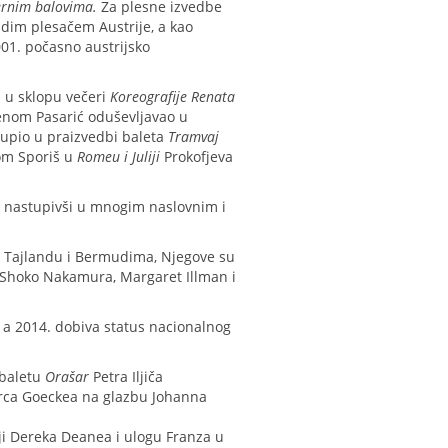
rnim balovima.
Za plesne izvedbe
adim plesačem Austrije, a kao
01. počasno austrijsko
a u sklopu večeri
Koreografije Renata
renom Pasarić oduševljavao u
tupio u praizvedbi baleta
Tramvaj
om Sporiš u
Romeu i Juliji
Prokofjeva
, nastupivši u mnogim naslovnim i
 na Tajlandu i Bermudima, Njegove su
 Shoko Nakamura, Margaret Illman i
a 2014. dobiva status nacionalnog
 baletu
Orašar
Petra Iljiča
arca Goeckea na glazbu Johanna
iji Dereka Deanea i ulogu Franza u