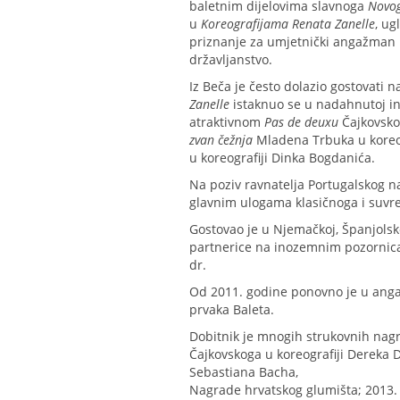
baletnim dijelovima slavnoga
Novog
u
Koreografijama Renata Zanelle
, ug
priznanje za umjetnički angažman i
državljanstvo.
Iz Beča je često dolazio gostovati
Zanelle
istaknuo se u nadahnutoj in
atraktivnom
Pas de deuxu
Čajkovsko
zvan čežnja
Mladena Trbuka u koreog
u koreografiji Dinka Bogdanića.
Na poziv ravnatelja Portugalskog 
glavnim ulogama klasičnoga i suvr
Gostovao je u Njemačkoj, Španjolsko
partnerice na inozemnim pozornica
dr.
Od 2011. godine ponovno je u anga
prvaka Baleta.
Dobitnik je mnogih strukovnih na
Čajkovskoga u koreografiji Dereka 
Sebastiana Bacha,
Nagrade hrvatskog glumišta; 2013.