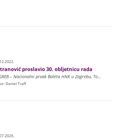
12.2022.
tranović proslavio 30. obljetnicu rada
ZAGREB – Nacionalni prvak Baleta HNK u Zagrebu, Tomislav Petranović u srijedu 21. prosinca obilježio je 30. obljetnicu umjetničkoga rada. Trideset godina uspješne karijere za
or: Daniel Traff
07.2026.