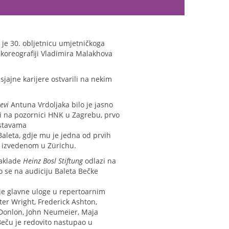
 je 30. obljetnicu umjetničkoga
 koreografiji Vladimira Malakhova
sjajne karijere ostvarili na nekim
evi
Antuna Vrdoljaka bilo je jasno
i na pozornici HNK u Zagrebu, prvo
dstavama
Baleta, gdje mu je jedna od prvih
no izvedenom u Zürichu.
Zaklade
Heinz Bosl Stiftung
odlazi na
 se na audiciju Baleta Bečke
 je glavne uloge u repertoarnim
ter Wright, Frederick Ashton,
e Donlon, John Neumeier, Maja
 Beču je redovito nastupao u