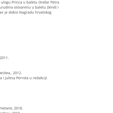
a ulogu Princa u baletu
Orašar
Petra
Nurudina ostvarenu u baletu
Derviš i
đer je dobio Nagradu hrvatskog
 2011.
eckea,. 2012.
 i Julesa Perrota u redakciji
Smetane, 2018.