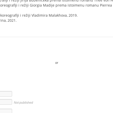
rafiji i režiji Jiříja Bubeníčeka prema istoimenu romanu Thee von 
oreografiji i režiji Giorgia Madije prema istoimenu romanu Pierre
 koreografiji i režiji Vladimira Malakhova, 2019.
na, 2021.
or
Not published