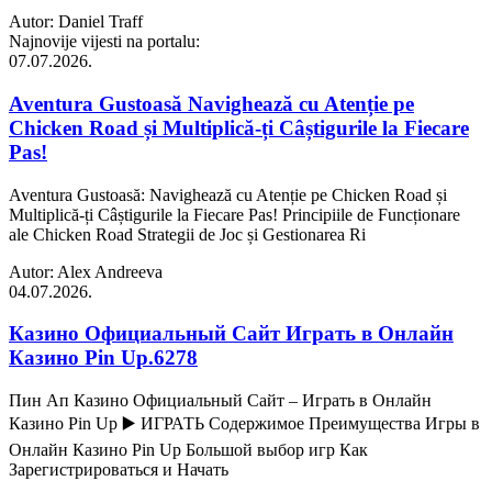
Autor: Daniel Traff
Najnovije vijesti na portalu:
07.07.2026.
Aventura Gustoasă Navighează cu Atenție pe
Chicken Road și Multiplică-ți Câștigurile la Fiecare
Pas!
Aventura Gustoasă: Navighează cu Atenție pe Chicken Road și
Multiplică-ți Câștigurile la Fiecare Pas! Principiile de Funcționare
ale Chicken Road Strategii de Joc și Gestionarea Ri
Autor: Alex Andreeva
04.07.2026.
Казино Официальный Сайт Играть в Онлайн
Казино Pin Up.6278
Пин Ап Казино Официальный Сайт – Играть в Онлайн
Казино Pin Up ▶️ ИГРАТЬ Содержимое Преимущества Игры в
Онлайн Казино Pin Up Большой выбор игр Как
Зарегистрироваться и Начать