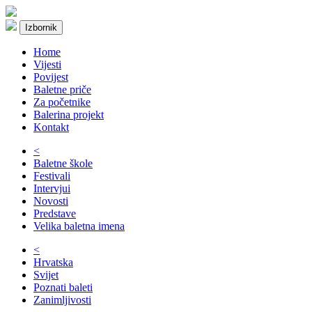
Izbornik
Home
Vijesti
Povijest
Baletne priče
Za početnike
Balerina projekt
Kontakt
<
Baletne škole
Festivali
Intervjui
Novosti
Predstave
Velika baletna imena
<
Hrvatska
Svijet
Poznati baleti
Zanimljivosti