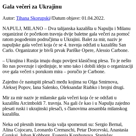
Gala večeri za Ukrajinu
Autor:
Tihana Skorupski
//
Datum objave: 01.04.2022.
NAPULJ, MILANO – Dva talijanska kazališta u Napulju i Milanu
organizirat će početkom travnja dvije baletne gala večeri za pomoć
ratom pogođenim područjima u Ukrajini. Balet za mir, naziv je
napuljske gala večeri koja će se 4. travnja održati u kazalištu San
Carlo. Organizator je bivši prvak Pariške Opere, Alessio Carbone.
– Ukrajina i Rusija imaju dugu povijest klasičnog plesa. To je nešto
što nas povezuje i ujedinjuje, te smo tako i dobili ideju o organizaciji
ove gala večeri s porukom mira – poručio je Carbone.
Zajedno će nastupiti plesači među kojima su Olga Smirnova,
Aleksej Popov, Iana Salenko, Oleksandar Riabko i brojni drugi.
Mir za mir naziv je milanske gala večeri koja će se održati u
kazalištu Arcimboldi 7. travnja. Na gali će kao i u Napulju zajedno
plesati ruski i ukrajinski plesači, s članovima ansambla milanskog
kazališta.
Neka od plesnih imena koja valja spomenuti su: Sergio Bernal,
Alina Cojocaru, Leonardo Cremaschi, Petar Dorcevski, Anastasia
Gurskaj, Johan Kobborg, Eugenia Korshunova, Stanislav