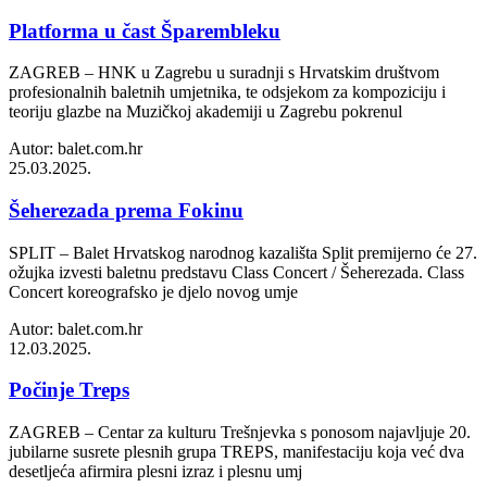
Platforma u čast Šparembleku
ZAGREB – HNK u Zagrebu u suradnji s Hrvatskim društvom
profesionalnih baletnih umjetnika, te odsjekom za kompoziciju i
teoriju glazbe na Muzičkoj akademiji u Zagrebu pokrenul
Autor: balet.com.hr
25.03.2025.
Šeherezada prema Fokinu
SPLIT – Balet Hrvatskog narodnog kazališta Split premijerno će 27.
ožujka izvesti baletnu predstavu Class Concert / Šeherezada. Class
Concert koreografsko je djelo novog umje
Autor: balet.com.hr
12.03.2025.
Počinje Treps
ZAGREB – Centar za kulturu Trešnjevka s ponosom najavljuje 20.
jubilarne susrete plesnih grupa TREPS, manifestaciju koja već dva
desetljeća afirmira plesni izraz i plesnu umj