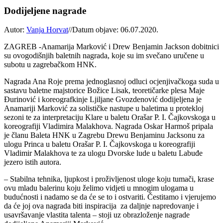
Dodijeljene nagrade
Autor:
Vanja Horvat
//
Datum objave: 06.07.2020.
ZAGREB -Anamarija Marković i Drew Benjamin Jackson dobitnici
su ovogodišnjih baletnih nagrada, koje su im svečano uručene u
subotu u zagrebačkom HNK.
Nagrada Ana Roje prema jednoglasnoj odluci ocjenjivačkoga suda u
sastavu baletne majstorice Božice Lisak, teoretičarke plesa Maje
Đurinović i koreografkinje Ljiljane Gvozdenović dodijeljena je
Anamariji Marković za solističke nastupe u baletima u protekloj
sezoni te za interpretaciju Klare u baletu Orašar P. I. Čajkovskoga u
koreografiji Vladimira Malakhova. Nagrada Oskar Harmoš pripala
je članu Baleta HNK u Zagrebu Drewu Benjaminu Jacksonu za
ulogu Princa u baletu Orašar P. I. Čajkovskoga u koreografiji
Vladimir Malakhova te za ulogu Dvorske lude u baletu Labuđe
jezero istih autora.
– Stabilna tehnika, ljupkost i proživljenost uloge koju tumači, krase
ovu mladu balerinu koju želimo vidjeti u mnogim ulogama u
budućnosti i nadamo se da će se to i ostvariti. Čestitamo i vjerujemo
da će joj ova nagrada biti inspiracija za daljnje napredovanje i
usavršavanje vlastita talenta – stoji uz obrazloženje nagrade