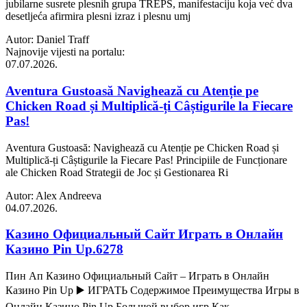
jubilarne susrete plesnih grupa TREPS, manifestaciju koja već dva
desetljeća afirmira plesni izraz i plesnu umj
Autor: Daniel Traff
Najnovije vijesti na portalu:
07.07.2026.
Aventura Gustoasă Navighează cu Atenție pe
Chicken Road și Multiplică-ți Câștigurile la Fiecare
Pas!
Aventura Gustoasă: Navighează cu Atenție pe Chicken Road și
Multiplică-ți Câștigurile la Fiecare Pas! Principiile de Funcționare
ale Chicken Road Strategii de Joc și Gestionarea Ri
Autor: Alex Andreeva
04.07.2026.
Казино Официальный Сайт Играть в Онлайн
Казино Pin Up.6278
Пин Ап Казино Официальный Сайт – Играть в Онлайн
Казино Pin Up ▶️ ИГРАТЬ Содержимое Преимущества Игры в
Онлайн Казино Pin Up Большой выбор игр Как