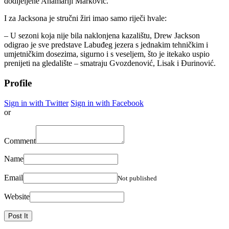
dodijeljene Anamariji Marković.
I za Jacksona je stručni žiri imao samo riječi hvale:
– U sezoni koja nije bila naklonjena kazalištu, Drew Jackson
odigrao je sve predstave Labuđeg jezera s jednakim tehničkim i
umjetničkim dosezima, sigurno i s veseljem, što je itekako uspio
prenijeti na gledalište – smatraju Gvozdenović, Lisak i Đurinović.
Profile
Sign in with Twitter
Sign in with Facebook
or
Comment
Name
Email
Not published
Website