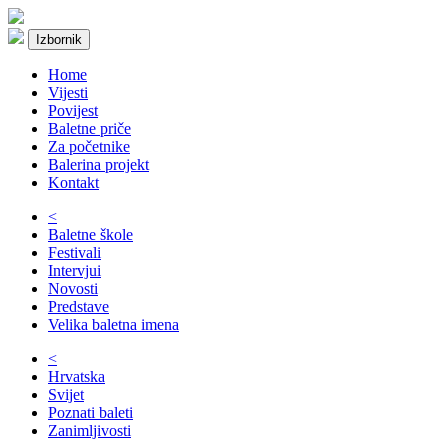
Izbornik
Home
Vijesti
Povijest
Baletne priče
Za početnike
Balerina projekt
Kontakt
<
Baletne škole
Festivali
Intervjui
Novosti
Predstave
Velika baletna imena
<
Hrvatska
Svijet
Poznati baleti
Zanimljivosti