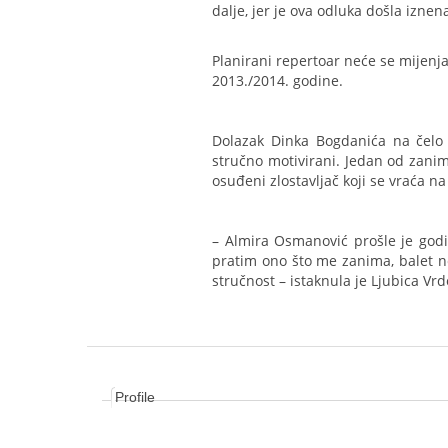
dalje, jer je ova odluka došla iznen
Planirani repertoar neće se mijenja
2013./2014. godine.
Dolazak Dinka Bogdanića na čelo s
stručno motivirani. Jedan od zaniml
osuđeni zlostavljač koji se vraća na
– Almira Osmanović prošle je godi
pratim ono što me zanima, balet ne
stručnost – istaknula je Ljubica Vrd
Profile