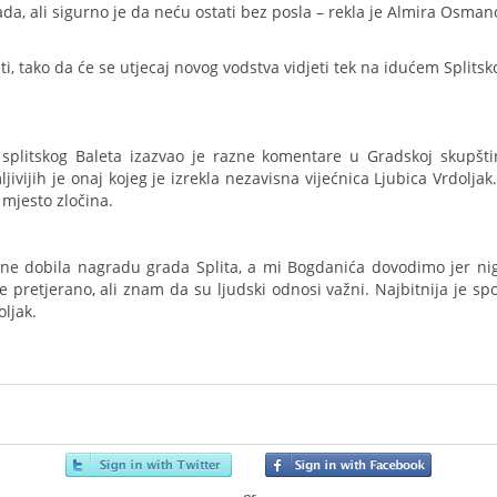
ada, ali sigurno je da neću ostati bez posla – rekla je Almira Osman
ti, tako da će se utjecaj novog vodstva vidjeti tek na idućem Splits
plitskog Baleta izazvao je razne komentare u Gradskoj skupštin
jivijih je onaj kojeg je izrekla nezavisna vijećnica Ljubica Vrdoljak
 mjesto zločina.
ne dobila nagradu grada Splita, a mi Bogdanića dovodimo jer nig
 pretjerano, ali znam da su ljudski odnosi važni. Najbitnija je s
oljak.