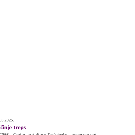
03.2025.
činje Treps
ZAGREB – Centar za kulturu Trešnjevka s ponosom najavljuje 20. jubilarne susrete plesnih grupa TREPS, manifestaciju koja već dva desetljeća afirmira plesni izraz i plesnu umj