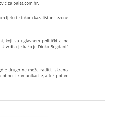
ović za balet.com.hr.
kom ljetu te tokom kazalištne sezone
i, koji su uglavnom politički a ne
. Utvrdila je kako je Dinko Bogdanić
dje drugo ne može raditi. Iskreno,
posobnost komunikacije, a tek potom