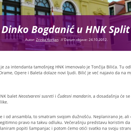
Dinko Bogdanić u HNK Split
Autor:
Zrinka Korljan
//
Datum objave: 24.10.2012.
 je za intendanta tamošnjeg HNK imenovalo je Tončija Bilića. Tu od
Drame, Opere i Baleta dolaze novi ljudi. Bilić je već najavio da na m
HNK balet
Neostvareni susreti
i
Čudesni mandarin
, a dosadašnja će se
like.
ike i od ansambla, to smatram svojom dužnošću. Neplanirano je, ali 
 legitimno pravo na takvu odluku. Večerašnju predstavu koristim da
laniram popiti šampanjac i potom ćemo otići svatko na svoju stra