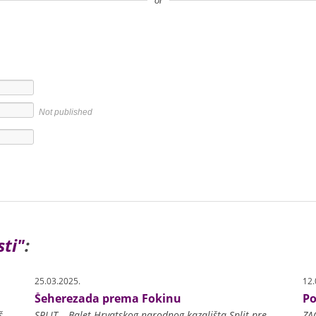
or
Not published
ti"
:
25.03.2025.
12.
Šeherezada prema Fokinu
Po
ZAGREB – HNK u Zagrebu u suradnji s Hrvatskim društvom profesionalnih baletnih umjetnika, te odsjekom za kompoziciju i teoriju glazbe na Muzičkoj akademiji u Zagrebu pokrenul
SPLIT – Balet Hrvatskog narodnog kazališta Split premijerno će 27. ožujka izvesti baletnu predstavu Class Concert / Šeherezada. Class Concert koreografsko je djelo novog umje