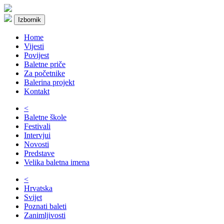
Izbornik
Home
Vijesti
Povijest
Baletne priče
Za početnike
Balerina projekt
Kontakt
<
Baletne škole
Festivali
Intervjui
Novosti
Predstave
Velika baletna imena
<
Hrvatska
Svijet
Poznati baleti
Zanimljivosti