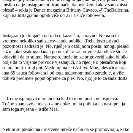
mislim da je Instagram odličan način da pokažem kakav sam zaista
plesač – rekla je Dance magazinu Brittany Cavaco, @TheBallerina,
koju na Instagramu oprati više od 221 tisuće followera.
Instagram je drugačiji od rada u kazalištu, naravno. Nema setu
vremena nekoliko sati za osvajanje publike. Treba brzo privući
pozornost i zadržati je. No, riječ je o ozbiljnom poslu: mnogi plesači
kažu kako svakoga dana i po nekoliko sati odvoje da odluče što će
objaviti i da to snime. Naravno, može im se prigovoriti kako bi bilo
bolje da to vrijeme provode vježbajući, no riječ je o plesačima koji
su odabrali drugi put. Među njima je i Ashlyn Mae, plesačica koja
ima 65 tisuća followera i od toga uglavnom malo zarađuje, a više
dobiva predmete poput opreme za ples. No, njoj je to za sada dosta.
– To me ispunjava u trenucima kad to mom poslu ne uspijeva.
Točno znam svoje mjesto – ne dolazi mi ta publika na nastupe i ja
sam toga svjesna – ističe Mae.
Nekim su plesačima društvene mreže način da se promoviraju, kako