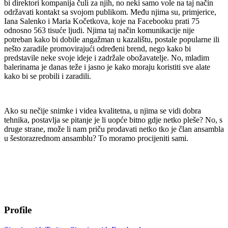
bi direktori kompanija čuli za njih, no neki samo vole na taj način
održavati kontakt sa svojom publikom. Među njima su, primjerice,
Iana Salenko i Maria Kočetkova, koje na Facebooku prati 75
odnosno 563 tisuće ljudi. Njima taj način komunikacije nije
potreban kako bi dobile angažman u kazalištu, postale popularne ili
nešto zaradile promovirajući određeni brend, nego kako bi
predstavile neke svoje ideje i zadržale obožavatelje. No, mladim
balerinama je danas teže i jasno je kako moraju koristiti sve alate
kako bi se probili i zaradili.
Ako su nečije snimke i videa kvalitetna, u njima se vidi dobra
tehnika, postavlja se pitanje je li uopće bitno gdje netko pleše? No, s
druge strane, može li nam priču prodavati netko tko je član ansambla
u šestorazrednom ansamblu? To moramo procijeniti sami.
Profile