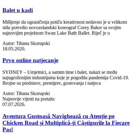
Balet u kadi
Mišljenje da ograničenja potiču kreativnost nedavno je u velikom
stilu potvrdio novozelandski koreograf Corey Baker sa svojim
najnovijim projektom Swan Lake Bath Ballet. Riječ je o
Autor: Tihana Skorupski
18.05.2020.
Prvo online natjecanje
SYDNEY – Umjetnici, a samim time i balet, nalazi se među
najugroženijim industrijama koje je pogodila pandemija Covid-19.
Brojne su predstave, premijere, gostovanja i natjeca
Autor: Tihana Skorupski
Najnovije vijesti na portalu:
07.07.2026.
Aventura Gustoasă Navighează cu Atenție pe
Chicken Road și Multiplică-ți Câștigurile la Fiecare
Pas!