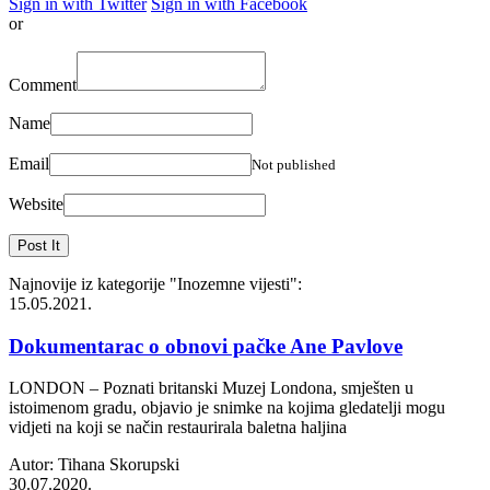
Sign in with Twitter
Sign in with Facebook
or
Comment
Name
Email
Not published
Website
Najnovije iz kategorije
"Inozemne vijesti"
:
15.05.2021.
Dokumentarac o obnovi pačke Ane Pavlove
LONDON – Poznati britanski Muzej Londona, smješten u
istoimenom gradu, objavio je snimke na kojima gledatelji mogu
vidjeti na koji se način restaurirala baletna haljina
Autor: Tihana Skorupski
30.07.2020.