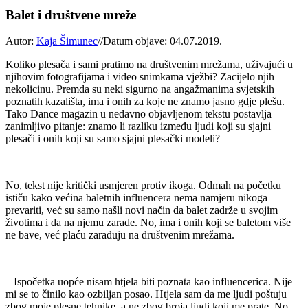
Balet i društvene mreže
Autor:
Kaja Šimunec
//
Datum objave: 04.07.2019.
Koliko plesača i sami pratimo na društvenim mrežama, uživajući u
njihovim fotografijama i video snimkama vježbi? Zacijelo njih
nekolicinu. Premda su neki sigurno na angažmanima svjetskih
poznatih kazališta, ima i onih za koje ne znamo jasno gdje plešu.
Tako Dance magazin u nedavno objavljenom tekstu postavlja
zanimljivo pitanje: znamo li razliku između ljudi koji su sjajni
plesači i onih koji su samo sjajni plesački modeli?
No, tekst nije kritički usmjeren protiv ikoga. Odmah na početku
ističu kako većina baletnih influencera nema namjeru nikoga
prevariti, već su samo našli novi način da balet zadrže u svojim
životima i da na njemu zarade. No, ima i onih koji se baletom više
ne bave, već plaću zarađuju na društvenim mrežama.
– Ispočetka uopće nisam htjela biti poznata kao influencerica. Nije
mi se to činilo kao ozbiljan posao. Htjela sam da me ljudi poštuju
zbog moje plesne tehnike, a ne zbog broja ljudi koji me prate. No,