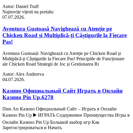
Autor: Daniel Traff
Najnovije vijesti na portalu:
07.07.2026.
Aventura Gustoasă Navighează cu Atenție pe
Chicken Road și Multiplică-ți Câștigurile la Fiecare
Pas!
Aventura Gustoasă: Navighează cu Atenție pe Chicken Road și
Multiplică-ți Câștigurile la Fiecare Pas! Principiile de Funcționare
ale Chicken Road Strategii de Joc și Gestionarea Ri
Autor: Alex Andreeva
04.07.2026.
Казино Официальный Сайт Играть в Онлайн
Казино Pin Up.6278
Пин Ап Казино Официальный Сайт – Играть в Онлайн
Казино Pin Up ▶️ ИГРАТЬ Содержимое Преимущества Игры в
Онлайн Казино Pin Up Большой выбор игр Как
Зарегистрироваться и Начать