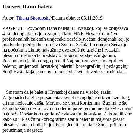
Ususret Danu baleta
Autor:
Tihana Skorupski
//
Datum objave: 03.11.2019.
ZAGREB – Povodom Dana baleta u Hrvatskoj, koji se obilježava
4. studenog, danas je u zagrebačkom HNK Hrvatsko društvo
profesionalnih baletnih umjetnika održalo svečani domjenak koji je
predvodio predsjednik društva Svebor Sečak. Po običaju Sečak je
na početku istaknuo najvažnije ovogodišnje uspjehe hrvatskih
plesnih umjetnika te predstavio program za sljedeću godinu.
Posebno mu je bilo drago predati Nagradu za izuzetan doprinos
baletnoj umjetnosti, hrvatskoj balerini, koreografkinji i pedagoginji
Sonji Kastl, koja je nedavno proslavila svoj devedeseti rođendan.
– Smatram da je balet u Hrvatskoj danas na visokoj razini.
Zagrebački balet je prošao čitav svijet i svugdje je ostavio svoj trag,
ali mu nedostaje duša. Moramo se vratiti korijenima. Žao mi je što
stalno tražimo nešto novo i moderno pa se recimo ne obnavlja, meni
najdraži, Orašar koreografa Waczlawa Orlikowskog. Zaboravili smo
kako su u klasičnim koreografima starih baletnih majstora plesači
plesali sa srcem i bilo ih je divno gledati – rekla je Sonja prilikom
preuzimanja nagrade.