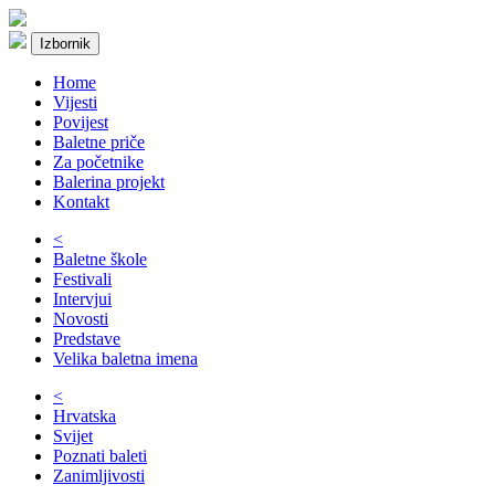
Izbornik
Home
Vijesti
Povijest
Baletne priče
Za početnike
Balerina projekt
Kontakt
<
Baletne škole
Festivali
Intervjui
Novosti
Predstave
Velika baletna imena
<
Hrvatska
Svijet
Poznati baleti
Zanimljivosti