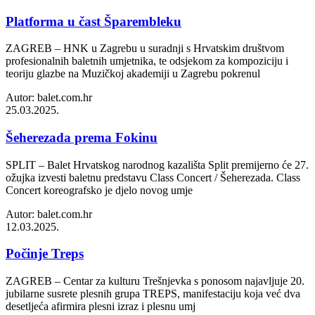
Platforma u čast Šparembleku
ZAGREB – HNK u Zagrebu u suradnji s Hrvatskim društvom
profesionalnih baletnih umjetnika, te odsjekom za kompoziciju i
teoriju glazbe na Muzičkoj akademiji u Zagrebu pokrenul
Autor: balet.com.hr
25.03.2025.
Šeherezada prema Fokinu
SPLIT – Balet Hrvatskog narodnog kazališta Split premijerno će 27.
ožujka izvesti baletnu predstavu Class Concert / Šeherezada. Class
Concert koreografsko je djelo novog umje
Autor: balet.com.hr
12.03.2025.
Počinje Treps
ZAGREB – Centar za kulturu Trešnjevka s ponosom najavljuje 20.
jubilarne susrete plesnih grupa TREPS, manifestaciju koja već dva
desetljeća afirmira plesni izraz i plesnu umj