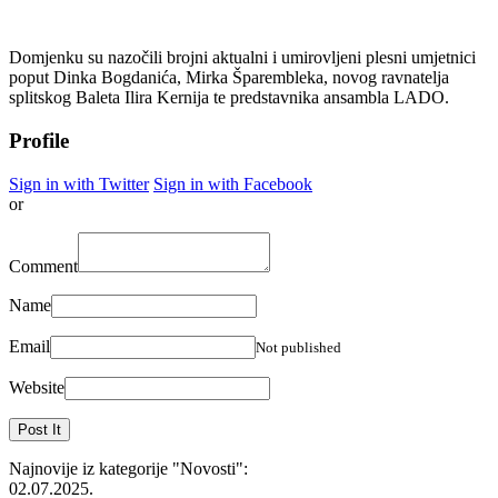
Domjenku su nazočili brojni aktualni i umirovljeni plesni umjetnici
poput Dinka Bogdanića, Mirka Šparembleka, novog ravnatelja
splitskog Baleta Ilira Kernija te predstavnika ansambla LADO.
Profile
Sign in with Twitter
Sign in with Facebook
or
Comment
Name
Email
Not published
Website
Najnovije iz kategorije
"Novosti"
:
02.07.2025.