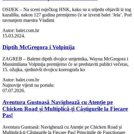
OSIJEK – Na sceni osječkog HNK, kako su u srijedu objavili iz tog
kazališta, nakon 127 godina premijerno će se izvesti balet ‘Jela’. Pod
ravnanjem maestra Vladimi
Autor: balet.com.hr
15.03.2024.
Diptih McGregora i Volpinija
ZAGREB – Baletni diptih dvojice umjetnika, Wayna McGregora i
Massimiliana Volpinija premijerno će se predstaviti publici večeras,
15. ožujka, sjedinivši dvojicu koreografa ko
Autor: balet.com.hr
Najnovije vijesti na portalu:
07.07.2026.
Aventura Gustoasă Navighează cu Atenție pe
Chicken Road și Multiplică-ți Câștigurile la Fiecare
Pas!
Aventura Gustoasă: Navighează cu Atenție pe Chicken Road și
Multiplică-ți Câștigurile la Fiecare Pas! Principiile de Funcționare