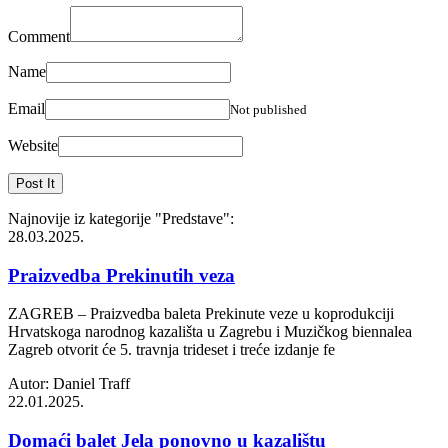
Comment
Name
Email
Not published
Website
Najnovije iz kategorije
"Predstave"
:
28.03.2025.
Praizvedba Prekinutih veza
ZAGREB – Praizvedba baleta Prekinute veze u koprodukciji
Hrvatskoga narodnog kazališta u Zagrebu i Muzičkog biennalea
Zagreb otvorit će 5. travnja trideset i treće izdanje fe
Autor: Daniel Traff
22.01.2025.
Domaći balet Jela ponovno u kazalištu