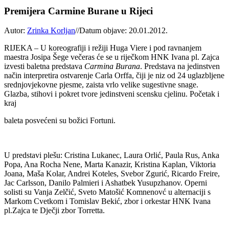
Premijera Carmine Burane u Rijeci
Autor:
Zrinka Korljan
//
Datum objave: 20.01.2012.
RIJEKA – U koreografiji i režiji Huga Viere i pod ravnanjem
maestra Josipa Šege večeras će se u riječkom HNK Ivana pl. Zajca
izvesti baletna predstava
Carmina Burana
. Predstava na jedinstven
način interpretira ostvarenje Carla Orffa, čiji je niz od 24 uglazbljene
srednjovjekovne pjesme, zaista vrlo velike sugestivne snage.
Glazba, stihovi i pokret tvore jedinstveni scensku cjelinu. Početak i
kraj
baleta posvećeni su božici Fortuni.
U predstavi plešu: Cristina Lukanec, Laura Orlić, Paula Rus, Anka
Popa, Ana Rocha Nene, Marta Kanazir, Kristina Kaplan, Viktoria
Joana, Maša Kolar, Andrei Koteles, Svebor Zgurić, Ricardo Freire,
Jac Carlsson, Danilo Palmieri i Ashatbek Yusupzhanov. Operni
solisti su Vanja Zelčić, Sveto Matošić Komnenovć u alternaciji s
Markom Cvetkom i Tomislav Bekić, zbor i orkestar HNK Ivana
pl.Zajca te Dječji zbor Torretta.