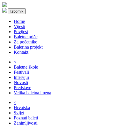
Izbornik
Home
Vijesti
Povijest
Baletne priče
Za početnike
Balerina projekt
Kontakt
<
Baletne škole
Festivali
Intervjui
Novosti
Predstave
Velika baletna imena
<
Hrvatska
Svijet
Poznati baleti
Zanimljivosti