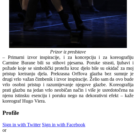
Prizor iz predstave
– Primarni izvor inspiracije, i za koncepciju i za koreografiju
Carmine Burane bili su stihovi pjesama. Poruke strasti, ljubavi i
požude koje se simbolički protežu kroz djelo bile su okidač za moj
pristup kreiranju djela. Prekrasna Orffova glazba bez sumnje je
drugi vrlo važan čimbenik i izvor inspiracije. Želio sam da ovo bude
vrlo osobni pristup i razumijevanje njegove glazbe. Koreografija
prati glazbu na jedan vrlo neobičan način i više je usredotočena na
njenu istinsku esenciju i poruku nego na dekorativni efekt – kaže
koreograf Hugo Viera.
Profile
Sign in with Twitter
Sign in with Facebook
or