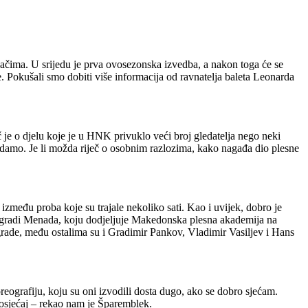
ačima. U srijedu je prva ovosezonska izvedba, a nakon toga će se
ne. Pokušali smo dobiti više informacija od ravnatelja baleta Leonarda
č je o djelu koje je u HNK privuklo veći broj gledatelja nego neki
 gledamo. Je li možda riječ o osobnim razlozima, kako nagađa dio plesne
između proba koje su trajale nekoliko sati. Kao i uvijek, dobro je
o nagradi Menada, koju dodjeljuje Makedonska plesna akademija na
rade, među ostalima su i Gradimir Pankov, Vladimir Vasiljev i Hans
ografiju, koju su oni izvodili dosta dugo, ako se dobro sjećam.
r osjećaj – rekao nam je Šparemblek.