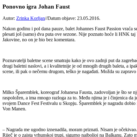
Ponovno igra Johan Faust
Autor:
Zrinka Korljan
//
Datum objave: 23.05.2016.
Nakon godinu i pol dana pauze, balet Johannes Faust Passion vraća s
plesati još (samo) dva puta ove sezone. Nije poznato hoće li HNK taj ba
Jakovine, no on je bio bez komentara.
Poznavatelji baletne scene smatraju kako je ovo zadnji put da zagrebač
drugi baletni naslovi, a i kvalitetnije je od mnogih drugih baleta, a 
scene, ili pak o nečemu drugom, teško je nagađati. Možda su zapravo 
Milko Šparemblek, koreograf Johanesa Fausta, zadovoljan je što se njeg
raspoložen, a ima mnogo razloga za to. Među njima je i činjenica da 
svojem Dance Fest Festivalu u Skopju. Šparemblek je nagradu dobio z
Von Manen.
– Nagrada me ugodno iznenadila, moram priznati. Nisam je očekivao. 
Riječ je o zaista vrhunskoj trupi, sigurno najboljoj na Balkanu. Zato 