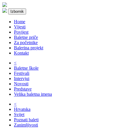
Izbornik
Home
Vijesti
Povijest
Baletne priče
Za početnike
Balerina projekt
Kontakt
<
Baletne škole
Festivali
Intervjui
Novosti
Predstave
Velika baletna imena
<
Hrvatska
Svijet
Poznati baleti
Zanimljivosti