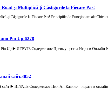
oad și Multiplică-ți Câștigurile la Fiecare Pas!
ă-ți Câștigurile la Fiecare Pas! Principiile de Funcționare ale Chicke
ино Pin Up.6278
Pin Up ▶️ ИГРАТЬ Содержимое Преимущества Игры в Онлайн Ка
ьный сайт.3052
ый сайт ▶️ ИГРАТЬ Содержимое Пин Ап Казино – играть в онлай