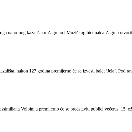
narodnog kazališta u Zagrebu i Muzičkog biennalea Zagreb otvorit će 5
zališta, nakon 127 godina premijerno će se izvesti balet ‘Jela’. Pod 
iliana Volpinija premijerno će se predstaviti publici večeras, 15. ožu