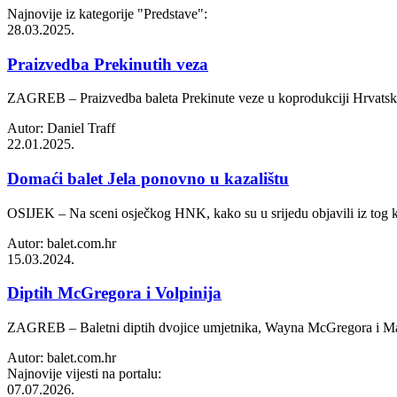
Najnovije iz kategorije
"Predstave"
:
28.03.2025.
Praizvedba Prekinutih veza
ZAGREB – Praizvedba baleta Prekinute veze u koprodukciji Hrvatskoga 
Autor: Daniel Traff
22.01.2025.
Domaći balet Jela ponovno u kazalištu
OSIJEK – Na sceni osječkog HNK, kako su u srijedu objavili iz tog ka
Autor: balet.com.hr
15.03.2024.
Diptih McGregora i Volpinija
ZAGREB – Baletni diptih dvojice umjetnika, Wayna McGregora i Massim
Autor: balet.com.hr
Najnovije vijesti na portalu:
07.07.2026.