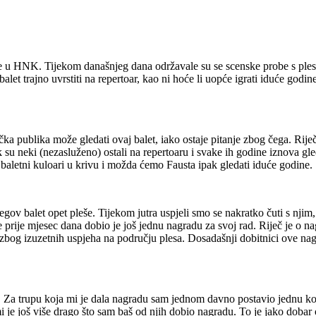
e u HNK. Tijekom današnjeg dana održavale su se scenske probe s ples
let trajno uvrstiti na repertoar, kao ni hoće li uopće igrati iduće godi
ka publika može gledati ovaj balet, iako ostaje pitanje zbog čega. Rije
ipak su neki (nezasluženo) ostali na repertoaru i svake ih godine iznova
baletni kuloari u krivu i možda ćemo Fausta ipak gledati iduće godine.
ov balet opet pleše. Tijekom jutra uspjeli smo se nakratko čuti s njim, 
je prije mjesec dana dobio je još jednu nagradu za svoj rad. Riječ je 
bog izuzetnih uspjeha na području plesa. Dosadašnji dobitnici ove nag
Za trupu koja mi je dala nagradu sam jednom davno postavio jednu kore
mi je još više drago što sam baš od njih dobio nagradu. To je jako doba