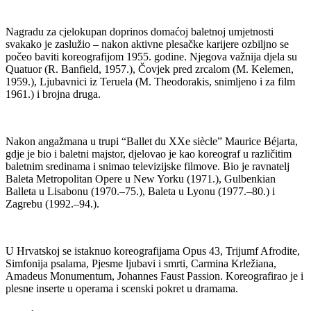
Nagradu za cjelokupan doprinos domaćoj baletnoj umjetnosti
svakako je zaslužio – nakon aktivne plesačke karijere ozbiljno se
počeo baviti koreografijom 1955. godine. Njegova važnija djela su
Quatuor (R. Banfield, 1957.), Čovjek pred zrcalom (M. Kelemen,
1959.), Ljubavnici iz Teruela (M. Theodorakis, snimljeno i za film
1961.) i brojna druga.
Nakon angažmana u trupi “Ballet du XXe siècle” Maurice Béjarta,
gdje je bio i baletni majstor, djelovao je kao koreograf u različitim
baletnim sredinama i snimao televizijske filmove. Bio je ravnatelj
Baleta Metropolitan Opere u New Yorku (1971.), Gulbenkian
Balleta u Lisabonu (1970.–75.), Baleta u Lyonu (1977.–80.) i
Zagrebu (1992.–94.).
U Hrvatskoj se istaknuo koreografijama Opus 43, Trijumf Afrodite,
Simfonija psalama, Pjesme ljubavi i smrti, Carmina Krležiana,
Amadeus Monumentum, Johannes Faust Passion. Koreografirao je i
plesne inserte u operama i scenski pokret u dramama.