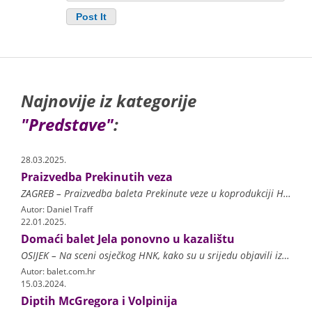
Najnovije iz kategorije
"Predstave"
:
28.03.2025.
Praizvedba Prekinutih veza
ZAGREB – Praizvedba baleta Prekinute veze u koprodukciji Hrvatskoga narodnog kazališta u Zagrebu i Muzičkog biennalea Zagreb otvorit će 5. travnja trideset i treće izdanje fe
Autor: Daniel Traff
22.01.2025.
Domaći balet Jela ponovno u kazalištu
OSIJEK – Na sceni osječkog HNK, kako su u srijedu objavili iz tog kazališta, nakon 127 godina premijerno će se izvesti balet ‘Jela’. Pod ravnanjem maestra Vladimi
Autor: balet.com.hr
15.03.2024.
Diptih McGregora i Volpinija