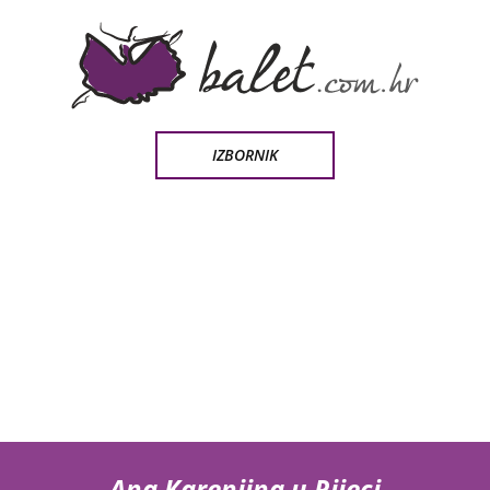
IZBORNIK
Ana Karenjina u Rijeci