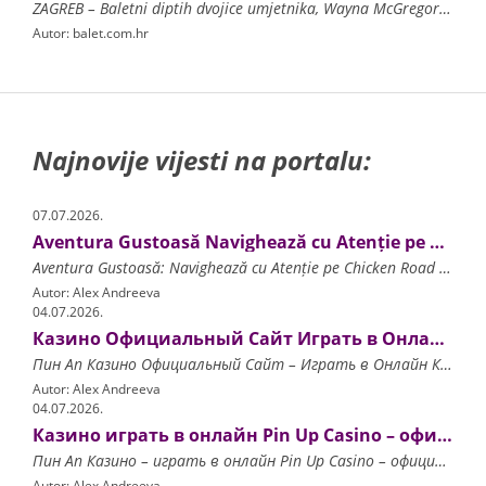
ZAGREB – Baletni diptih dvojice umjetnika, Wayna McGregora i Massimiliana Volpinija premijerno će se predstaviti publici večeras, 15. ožujka, sjedinivši dvojicu koreografa ko
Autor: balet.com.hr
Najnovije vijesti na portalu:
07.07.2026.
Aventura Gustoasă Navighează cu Atenție pe Chicken Road și Multiplică-ți Câștigurile la Fiecare Pas!
Aventura Gustoasă: Navighează cu Atenție pe Chicken Road și Multiplică-ți Câștigurile la Fiecare Pas! Principiile de Funcționare ale Chicken Road Strategii de Joc și Gestionarea Ri
Autor: Alex Andreeva
04.07.2026.
Казино Официальный Сайт Играть в Онлайн Казино Pin Up.6278
Пин Ап Казино Официальный Сайт – Играть в Онлайн Казино Pin Up ▶️ ИГРАТЬ Содержимое Преимущества Игры в Онлайн Казино Pin Up Большой выбор игр Как Зарегистрироваться и Начать
Autor: Alex Andreeva
04.07.2026.
Казино играть в онлайн Pin Up Casino – официальный сайт.3052
Пин Ап Казино – играть в онлайн Pin Up Casino – официальный сайт ▶️ ИГРАТЬ Содержимое Пин Ап Казино – играть в онлайн Официальный сайт Pin Up Casino Преимущества официального
Autor: Alex Andreeva