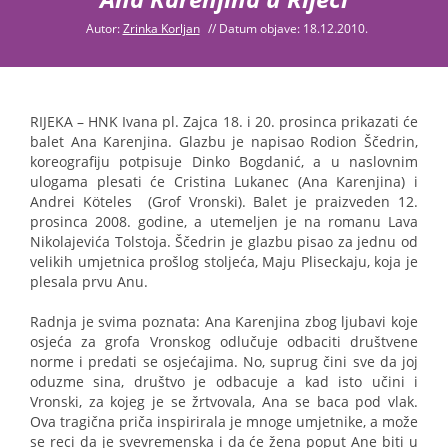
Autor:
Zrinka Korljan
//
Datum objave: 18.12.2010.
RIJEKA – HNK Ivana pl. Zajca 18. i 20. prosinca prikazati će
balet Ana Karenjina. Glazbu je napisao Rodion Ščedrin,
koreografiju potpisuje Dinko Bogdanić, a u naslovnim
ulogama plesati će Cristina Lukanec (Ana Karenjina) i
Andrei Köteles (Grof Vronski). Balet je praizveden 12.
prosinca 2008. godine, a utemeljen je na romanu Lava
Nikolajevića Tolstoja. Ščedrin je glazbu pisao za jednu od
velikih umjetnica prošlog stoljeća, Maju Pliseckaju, koja je
plesala prvu Anu.
Radnja je svima poznata: Ana Karenjina zbog ljubavi koje
osjeća za grofa Vronskog odlučuje odbaciti društvene
norme i predati se osjećajima. No, suprug čini sve da joj
oduzme sina, društvo je odbacuje a kad isto učini i
Vronski, za kojeg je se žrtvovala, Ana se baca pod vlak.
Ova tragična priča inspirirala je mnoge umjetnike, a može
se reci da je svevremenska i da će žena poput Ane biti u