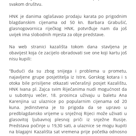
svakom društvu.
HNK je danima oglašavao prodaju karata po prigodnim
blagdanskim cijenama od 50 kn. Barbara Grabušić,
glasnogovornica riječkog HNK, potvrđuje nam da još
uvijek ima slobodnih mjesta za obje predstave.
Na web stranici kazališta tokom dana stavljena je
obavijest koja će zacijelo obradovati sve one koji kartu još
nisu kupili:
“Budući da su zbog snijega i problema u prometu,
najavljene grupe posjetitelja iz Istre, Gorskog kotara i s
otoka bile prisiljene otkazati večerašnji posjet Kazalištu,
HNK Ivana pl. Zajca svim Riječanima nudi mogućnost da
u subotnju večer, 18. prosinca uživaju u baletu Ana
Karenjina uz ulaznice po popularnim cijenama od 20
kuna. Jedinstvena je to prigoda da se upravo u
predblagdansko vrijeme u snježnoj Rijeci može uživati u
glasovitoj ljubavnoj plesnoj priči iz snježne Rusije.
Predstava počinje u 19,30 sati, a ulaznice se mogu kupiti
na blagajni Kazališta sat vremena prije početka odnosno