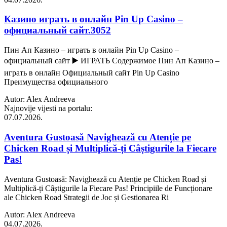
Казино играть в онлайн Pin Up Casino –
официальный сайт.3052
Пин Ап Казино – играть в онлайн Pin Up Casino –
официальный сайт ▶️ ИГРАТЬ Содержимое Пин Ап Казино –
играть в онлайн Официальный сайт Pin Up Casino
Преимущества официального
Autor: Alex Andreeva
Najnovije vijesti na portalu:
07.07.2026.
Aventura Gustoasă Navighează cu Atenție pe
Chicken Road și Multiplică-ți Câștigurile la Fiecare
Pas!
Aventura Gustoasă: Navighează cu Atenție pe Chicken Road și
Multiplică-ți Câștigurile la Fiecare Pas! Principiile de Funcționare
ale Chicken Road Strategii de Joc și Gestionarea Ri
Autor: Alex Andreeva
04.07.2026.