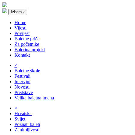
Izbornik
Home
Vijesti
Povijest
Baletne priče
Za početnike
Balerina projekt
Kontakt
<
Baletne škole
Festivali
Intervjui
Novosti
Predstave
Velika baletna imena
<
Hrvatska
Svijet
Poznati baleti
Zanimljivosti