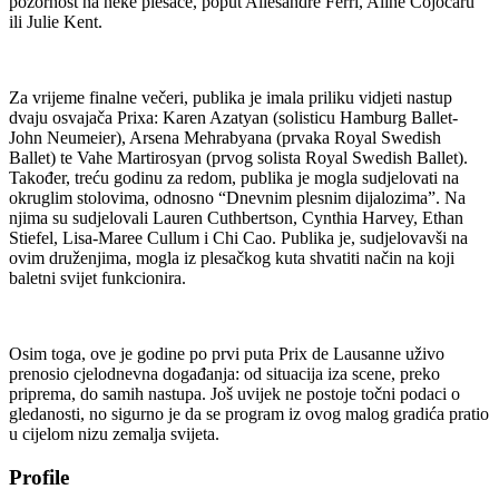
pozornost na neke plesače, poput Allesandre Ferri, Aline Cojocaru
ili Julie Kent.
Za vrijeme finalne večeri, publika je imala priliku vidjeti nastup
dvaju osvajača Prixa: Karen Azatyan (solisticu Hamburg Ballet-
John Neumeier), Arsena Mehrabyana (prvaka Royal Swedish
Ballet) te Vahe Martirosyan (prvog solista Royal Swedish Ballet).
Također, treću godinu za redom, publika je mogla sudjelovati na
okruglim stolovima, odnosno “Dnevnim plesnim dijalozima”. Na
njima su sudjelovali Lauren Cuthbertson, Cynthia Harvey, Ethan
Stiefel, Lisa-Maree Cullum i Chi Cao. Publika je, sudjelovavši na
ovim druženjima, mogla iz plesačkog kuta shvatiti način na koji
baletni svijet funkcionira.
Osim toga, ove je godine po prvi puta Prix de Lausanne uživo
prenosio cjelodnevna događanja: od situacija iza scene, preko
priprema, do samih nastupa. Još uvijek ne postoje točni podaci o
gledanosti, no sigurno je da se program iz ovog malog gradića pratio
u cijelom nizu zemalja svijeta.
Profile