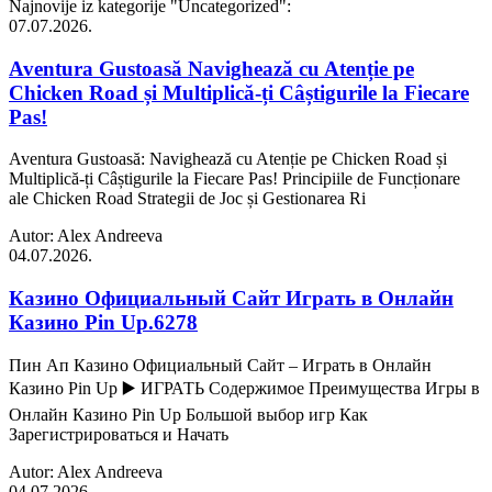
Najnovije iz kategorije
"Uncategorized"
:
07.07.2026.
Aventura Gustoasă Navighează cu Atenție pe
Chicken Road și Multiplică-ți Câștigurile la Fiecare
Pas!
Aventura Gustoasă: Navighează cu Atenție pe Chicken Road și
Multiplică-ți Câștigurile la Fiecare Pas! Principiile de Funcționare
ale Chicken Road Strategii de Joc și Gestionarea Ri
Autor: Alex Andreeva
04.07.2026.
Казино Официальный Сайт Играть в Онлайн
Казино Pin Up.6278
Пин Ап Казино Официальный Сайт – Играть в Онлайн
Казино Pin Up ▶️ ИГРАТЬ Содержимое Преимущества Игры в
Онлайн Казино Pin Up Большой выбор игр Как
Зарегистрироваться и Начать
Autor: Alex Andreeva
04.07.2026.