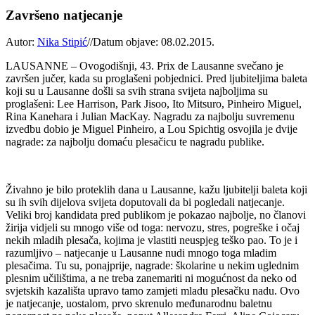
Završeno natjecanje
Autor:
Nika Stipić
//
Datum objave: 08.02.2015.
LAUSANNE – Ovogodišnji, 43. Prix de Lausanne svečano je
završen jučer, kada su proglašeni pobjednici. Pred ljubiteljima baleta
koji su u Lausanne došli sa svih strana svijeta najboljima su
proglašeni: Lee Harrison, Park Jisoo, Ito Mitsuro, Pinheiro Miguel,
Rina Kanehara i Julian MacKay. Nagradu za najbolju suvremenu
izvedbu dobio je Miguel Pinheiro, a Lou Spichtig osvojila je dvije
nagrade: za najbolju domaću plesačicu te nagradu publike.
Živahno je bilo proteklih dana u Lausanne, kažu ljubitelji baleta koji
su ih svih dijelova svijeta doputovali da bi pogledali natjecanje.
Veliki broj kandidata pred publikom je pokazao najbolje, no članovi
žirija vidjeli su mnogo više od toga: nervozu, stres, pogreške i očaj
nekih mladih plesača, kojima je vlastiti neuspjeg teško pao. To je i
razumljivo – natjecanje u Lausanne nudi mnogo toga mladim
plesačima. Tu su, ponajprije, nagrade: školarine u nekim uglednim
plesnim učilištima, a ne treba zanemariti ni mogućnost da neko od
svjetskih kazališta upravo tamo zamjeti mladu plesačku nadu. Ovo
je natjecanje, uostalom, prvo skrenulo međunarodnu baletnu