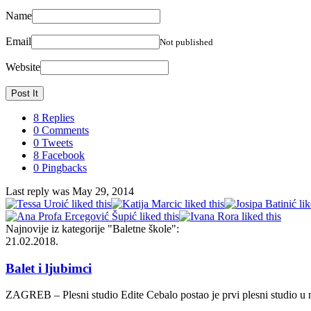
Name
Email
Not published
Website
8 Replies
0 Comments
0 Tweets
8 Facebook
0 Pingbacks
Last reply was May 29, 2014
Najnovije iz kategorije
"Baletne škole"
:
21.02.2018.
Balet i ljubimci
ZAGREB – Plesni studio Edite Cebalo postao je prvi plesni studio u n