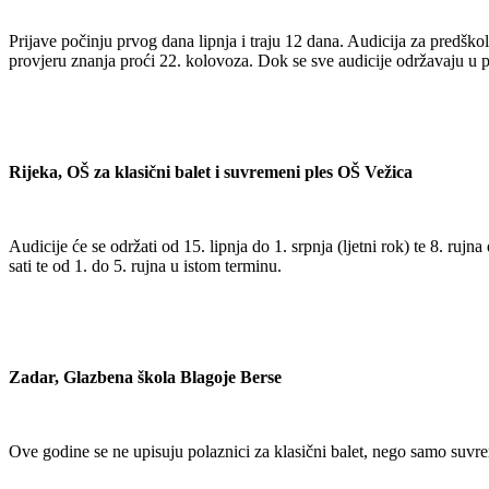
Prijave počinju prvog dana lipnja i traju 12 dana. Audicija za predško
provjeru znanja proći 22. kolovoza. Dok se sve audicije održavaju u p
Rijeka, OŠ za klasični balet i suvremeni ples OŠ Vežica
Audicije će se održati od 15. lipnja do 1. srpnja (ljetni rok) te 8. ruj
sati te od 1. do 5. rujna u istom terminu.
Zadar, Glazbena škola Blagoje Berse
Ove godine se ne upisuju polaznici za klasični balet, nego samo suvrem