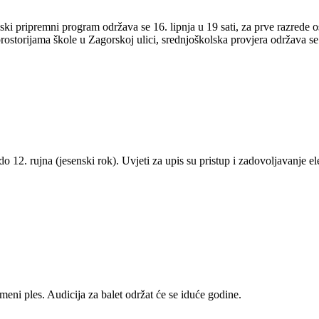
lski pripremni program održava se 16. lipnja u 19 sati, za prve razrede 
rostorijama škole u Zagorskoj ulici, srednjoškolska provjera održava s
na do 12. rujna (jesenski rok). Uvjeti za upis su pristup i zadovoljavanje
eni ples. Audicija za balet održat će se iduće godine.