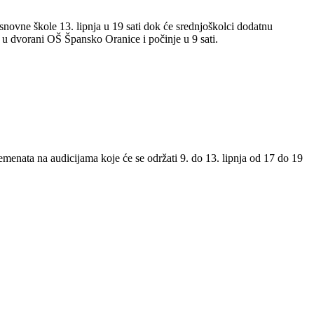
osnovne škole 13. lipnja u 19 sati dok će srednjoškolci dodatnu
e u dvorani OŠ Špansko Oranice i počinje u 9 sati.
 elemenata na audicijama koje će se održati 9. do 13. lipnja od 17 do 19