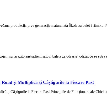
čana produkcija prve generacije maturanata Škole za balet i ritmiku. N
su izrazito zastupljeni satovi baleta za odrasle) održat će se sutra u
oad și Multiplică-ți Câștigurile la Fiecare Pas!
ă-ți Câștigurile la Fiecare Pas! Principiile de Funcționare ale Chicke