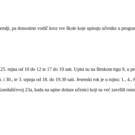
 zemlji, pa donosimo vodič kroz sve škole koje upisuju učenike u progra
5. rujna od 10 do 12 te 17 do 19 sati. Upisi su na Ilirskom trgu 9, u pro
 30., te 3. srpnja od 18. do 19.30 sati. Jesenski rok je u rujnu: 1., 4., 8
 Gundulićevoj 23a, kada na upise dolaze učenici koji su već završili osno