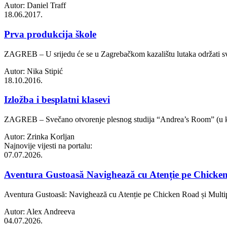
Autor: Daniel Traff
18.06.2017.
Prva produkcija škole
ZAGREB – U srijedu će se u Zagrebačkom kazalištu lutaka održati sve
Autor: Nika Stipić
18.10.2016.
Izložba i besplatni klasevi
ZAGREB – Svečano otvorenje plesnog studija “Andrea’s Room” (u kojem 
Autor: Zrinka Korljan
Najnovije vijesti na portalu:
07.07.2026.
Aventura Gustoasă Navighează cu Atenție pe Chicken R
Aventura Gustoasă: Navighează cu Atenție pe Chicken Road și Multiplic
Autor: Alex Andreeva
04.07.2026.