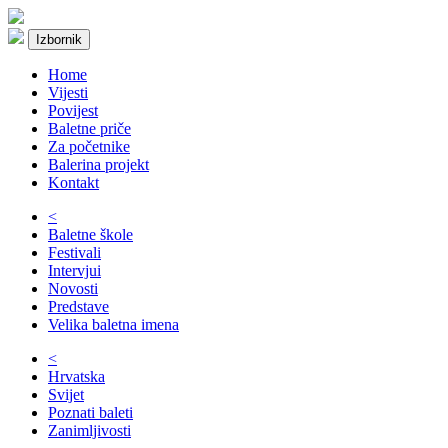
Izbornik
Home
Vijesti
Povijest
Baletne priče
Za početnike
Balerina projekt
Kontakt
<
Baletne škole
Festivali
Intervjui
Novosti
Predstave
Velika baletna imena
<
Hrvatska
Svijet
Poznati baleti
Zanimljivosti