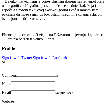
– Dakako, najveći nam je ponos plasman skupine suvremenog plesa
u kategoriji do 16 godina, jer su to učenice srednje škole koja je
započela s radom tek u ovoj školskoj godini i već u samom startu
pokazala da može stajati uz bok ostalim srednjim školama s duljom
tradicijom – ističe Sarošević.
Plesne grupe će se moći vidjeti na Državnom natjecanju, koje će se
12. travnja održati u Velikoj Gorici.
Profile
Sign in with Twitter
Sign in with Facebook
or
Comment
Name
Email
Not published
Website