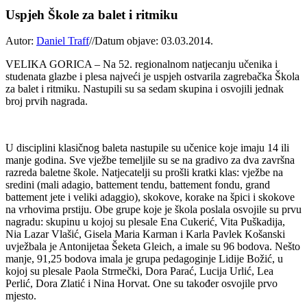
Uspjeh Škole za balet i ritmiku
Autor:
Daniel Traff
//
Datum objave: 03.03.2014.
VELIKA GORICA – Na 52. regionalnom natjecanju učenika i
studenata glazbe i plesa najveći je uspjeh ostvarila zagrebačka Škola
za balet i ritmiku. Nastupili su sa sedam skupina i osvojili jednak
broj prvih nagrada.
U disciplini klasičnog baleta nastupile su učenice koje imaju 14 ili
manje godina. Sve vježbe temeljile su se na gradivo za dva završna
razreda baletne škole. Natjecatelji su prošli kratki klas: vježbe na
sredini (mali adagio, battement tendu, battement fondu, grand
battement jete i veliki adaggio), skokove, korake na špici i skokove
na vrhovima prstiju. Obe grupe koje je škola poslala osvojile su prvu
nagradu: skupinu u kojoj su plesale Ena Cukerić, Vita Puškadija,
Nia Lazar Vlašić, Gisela Maria Karman i Karla Pavlek Košanski
uvježbala je Antonijetaa Šeketa Gleich, a imale su 96 bodova. Nešto
manje, 91,25 bodova imala je grupa pedagoginje Lidije Božić, u
kojoj su plesale Paola Strmečki, Dora Parać, Lucija Urlić, Lea
Perlić, Dora Zlatić i Nina Horvat. One su također osvojile prvo
mjesto.