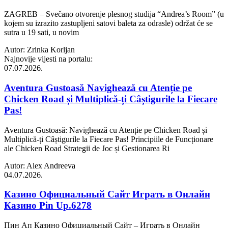
ZAGREB – Svečano otvorenje plesnog studija “Andrea’s Room” (u
kojem su izrazito zastupljeni satovi baleta za odrasle) održat će se
sutra u 19 sati, u novim
Autor: Zrinka Korljan
Najnovije vijesti na portalu:
07.07.2026.
Aventura Gustoasă Navighează cu Atenție pe
Chicken Road și Multiplică-ți Câștigurile la Fiecare
Pas!
Aventura Gustoasă: Navighează cu Atenție pe Chicken Road și
Multiplică-ți Câștigurile la Fiecare Pas! Principiile de Funcționare
ale Chicken Road Strategii de Joc și Gestionarea Ri
Autor: Alex Andreeva
04.07.2026.
Казино Официальный Сайт Играть в Онлайн
Казино Pin Up.6278
Пин Ап Казино Официальный Сайт – Играть в Онлайн