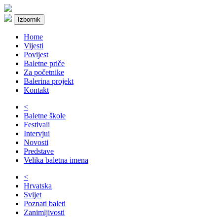
Izbornik
Home
Vijesti
Povijest
Baletne priče
Za početnike
Balerina projekt
Kontakt
<
Baletne škole
Festivali
Intervjui
Novosti
Predstave
Velika baletna imena
<
Hrvatska
Svijet
Poznati baleti
Zanimljivosti