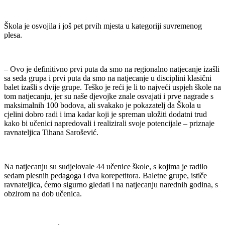
Škola je osvojila i još pet prvih mjesta u kategoriji suvremenog
plesa.
– Ovo je definitivno prvi puta da smo na regionalno natjecanje izašli
sa seda grupa i prvi puta da smo na natjecanje u disciplini klasični
balet izašli s dvije grupe. Teško je reći je li to najveći uspjeh škole na
tom natjecanju, jer su naše djevojke znale osvajati i prve nagrade s
maksimalnih 100 bodova, ali svakako je pokazatelj da Škola u
cjelini dobro radi i ima kadar koji je spreman uložiti dodatni trud
kako bi učenici napredovali i realizirali svoje potencijale – priznaje
ravnateljica Tihana Sarošević.
Na natjecanju su sudjelovale 44 učenice škole, s kojima je radilo
sedam plesnih pedagoga i dva korepetitora. Baletne grupe, ističe
ravnateljica, ćemo sigurno gledati i na natjecanju narednih godina, s
obzirom na dob učenica.