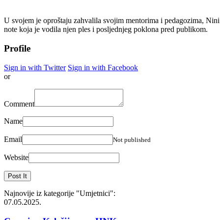
U svojem je oproštaju zahvalila svojim mentorima i pedagozima, Nini Se
note koja je vodila njen ples i posljednjeg poklona pred publikom.
Profile
Sign in with Twitter
Sign in with Facebook
or
Comment
Name
Email
Not published
Website
Najnovije iz kategorije
"Umjetnici"
:
07.05.2025.