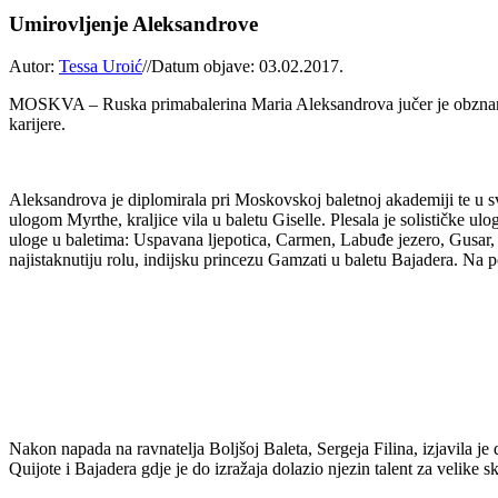
Umirovljenje Aleksandrove
Autor:
Tessa Uroić
//
Datum objave: 03.02.2017.
MOSKVA – Ruska primabalerina Maria Aleksandrova jučer je obznanila
karijere.
Aleksandrova je diplomirala pri Moskovskoj baletnoj akademiji te u s
ulogom Myrthe, kraljice vila u baletu Giselle. Plesala je solističke u
uloge u baletima: Uspavana ljepotica, Carmen, Labuđe jezero, Gusar,
najistaknutiju rolu, indijsku princezu Gamzati u baletu Bajadera. Na p
Nakon napada na ravnatelja Boljšoj Baleta, Sergeja Filina, izjavila je d
Quijote i Bajadera gdje je do izražaja dolazio njezin talent za velike 