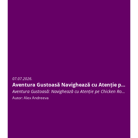
07.07.2026.
Aventura Gustoasă Navighează cu Atenție pe Chicken Road și Multiplică-ți Câștigurile la Fiecare Pas!
Aventura Gustoasă: Navighează cu Atenție pe Chicken Road și Multiplică-ți Câștigurile la Fiecare Pas! Principiile de Funcționare ale Chicken Road Strategii de Joc și Gestionarea Ri
Autor: Alex Andreeva