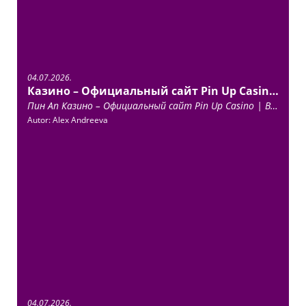
04.07.2026.
Казино – Официальный сайт Pin Up Casino Входи и играй.3327
Пин Ап Казино – Официальный сайт Pin Up Casino | Входи и играй
Autor: Alex Andreeva
04.07.2026.