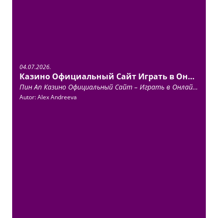
04.07.2026.
Казино Официальный Сайт Играть в Онлайн Казино Pin Up.6278
Пин Ап Казино Официальный Сайт – Играть в Онлайн Казино Pin Up
Autor: Alex Andreeva