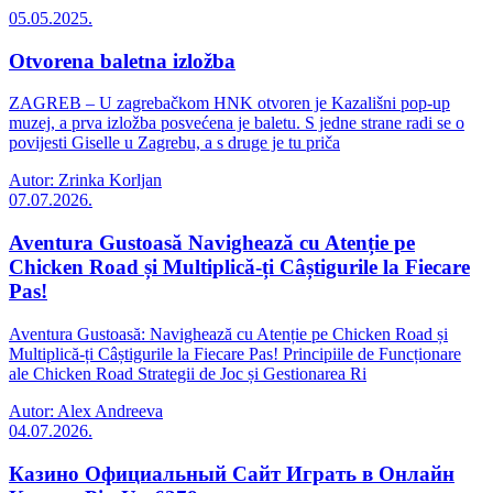
05.05.2025.
Otvorena baletna izložba
ZAGREB – U zagrebačkom HNK otvoren je Kazališni pop-up
muzej, a prva izložba posvećena je baletu. S jedne strane radi se o
povijesti Giselle u Zagrebu, a s druge je tu priča
Autor: Zrinka Korljan
07.07.2026.
Aventura Gustoasă Navighează cu Atenție pe
Chicken Road și Multiplică-ți Câștigurile la Fiecare
Pas!
Aventura Gustoasă: Navighează cu Atenție pe Chicken Road și
Multiplică-ți Câștigurile la Fiecare Pas! Principiile de Funcționare
ale Chicken Road Strategii de Joc și Gestionarea Ri
Autor: Alex Andreeva
04.07.2026.
Казино Официальный Сайт Играть в Онлайн