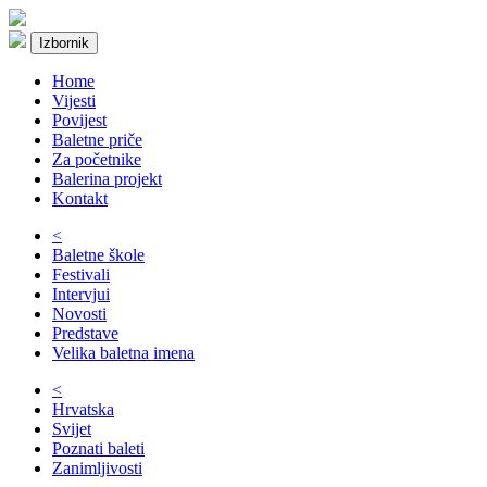
Izbornik
Home
Vijesti
Povijest
Baletne priče
Za početnike
Balerina projekt
Kontakt
<
Baletne škole
Festivali
Intervjui
Novosti
Predstave
Velika baletna imena
<
Hrvatska
Svijet
Poznati baleti
Zanimljivosti