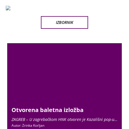
IZBORNIK
Otvorena baletna izložba
ZAGREB – U zagrebačkom HNK otvoren je Kazališni pop-up muzej, a prva izložba posvećena je baletu. S jedne strane radi se o povijesti Giselle u Zagrebu, a s druge je tu priča
Autor: Zrinka Korljan