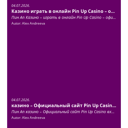
04.07.2026.
Казино играть в онлайн Pin Up Casino – официальный сайт.3052
Пин Ап Казино – играть в онлайн Pin Up Casino – официальный сайт
Autor: Alex Andreeva
04.07.2026.
казино – Официальный сайт Pin Up Casino вход на зеркало.3868
Пин Ап казино – Официальный сайт Pin Up Casino вход на зеркало
Autor: Alex Andreeva