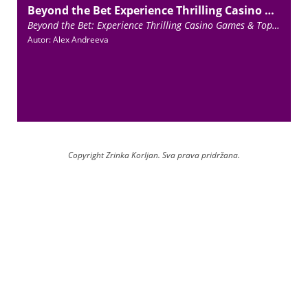
Beyond the Bet Experience Thrilling Casino Games & Top Sportsbook Action with 4rabet.
Beyond the Bet: Experience Thrilling Casino Games & Top Sportsbook Action with 4rabet. A Deep Dive into 4rabet’s Casino Games Exploring the Variety of Slot Games The Thri
Autor: Alex Andreeva
Copyright Zrinka Korljan. Sva prava pridržana.