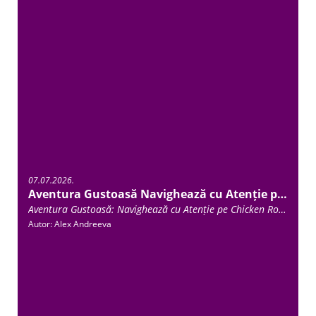
07.07.2026.
Aventura Gustoasă Navighează cu Atenție pe Chicken Road și Multiplică-ți Câștigurile la Fiecare Pas!
Aventura Gustoasă: Navighează cu Atenție pe Chicken Road și Multiplică-ți Câștigurile la Fiecare Pas! Principiile de Funcționare ale Chicken Road Strategii de Joc și Gestionarea Ri
Autor: Alex Andreeva