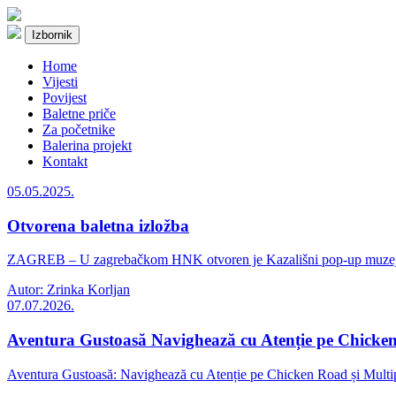
Izbornik
Home
Vijesti
Povijest
Baletne priče
Za početnike
Balerina projekt
Kontakt
05.05.2025.
Otvorena baletna izložba
ZAGREB – U zagrebačkom HNK otvoren je Kazališni pop-up muzej, a prv
Autor: Zrinka Korljan
07.07.2026.
Aventura Gustoasă Navighează cu Atenție pe Chicken R
Aventura Gustoasă: Navighează cu Atenție pe Chicken Road și Multiplic