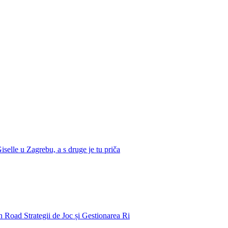
elle u Zagrebu, a s druge je tu priča
n Road Strategii de Joc și Gestionarea Ri