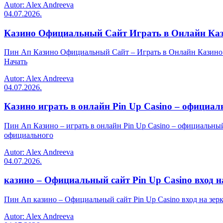
Autor: Alex Andreeva
04.07.2026.
Казино Официальный Сайт Играть в Онлайн Каз
Пин Ап Казино Официальный Сайт – Играть в Онлайн Казино
Начать
Autor: Alex Andreeva
04.07.2026.
Казино играть в онлайн Pin Up Casino – официал
Пин Ап Казино – играть в онлайн Pin Up Casino – официальны
официального
Autor: Alex Andreeva
04.07.2026.
казино – Официальный сайт Pin Up Casino вход н
Пин Ап казино – Официальный сайт Pin Up Casino вход на зер
Autor: Alex Andreeva