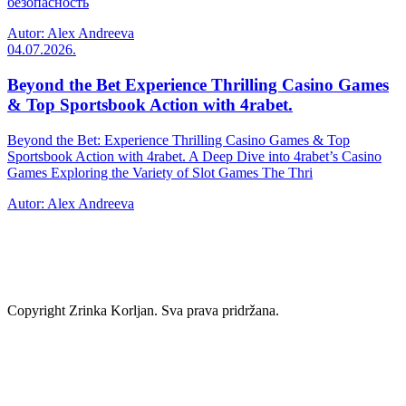
безопасность
Autor: Alex Andreeva
04.07.2026.
Beyond the Bet Experience Thrilling Casino Games
& Top Sportsbook Action with 4rabet.
Beyond the Bet: Experience Thrilling Casino Games & Top
Sportsbook Action with 4rabet. A Deep Dive into 4rabet’s Casino
Games Exploring the Variety of Slot Games The Thri
Autor: Alex Andreeva
Copyright Zrinka Korljan. Sva prava pridržana.